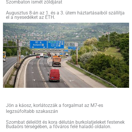
Szombaton ismét zöldjárat
Augusztus 8-án az 1. és a 3. ütem háztartásaiból szállítja
el a nyesedéket az ÉTH.
Jön a káosz, korlátozzák a forgalmat az M7-es
legzsúfoltabb szakaszán
Szombat délelőtt és kora délután burkolatjeleket festenek
Budaörs térségében, a főváros felé haladó oldalon.