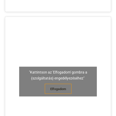
"Kattintson az 'Elfogadom' gombra a
{szolgáltatás} engedélyezéséhez"
Elfogadom