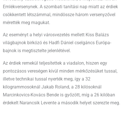
Emlékversenynek. A szombati tanítási nap miatt az érdiek
csökkentett létszámmal, mindössze három versenyzővel
mérették meg magukat.
Az eseményt a helyi városvezetés mellett Kiss Balázs
világbajnok birkózó és Hadfi Dániel cselgáncs Európa-
bajnok is megtisztelte jelenlétével.
Az érdiek remekül teljesítettek a viadalon, hiszen egy
pontozásos vereségen kívül minden mérkőzésüket tussal,
illetve technikai tussal nyerték meg, így a 32
kilogrammosoknál Jakab Roland, a 28 kilósoknál
Marcinkovics-Kovács Bende is győzött, míg a 26 kilóban
érdekelt Narancsik Levente a második helyet szerezte meg.