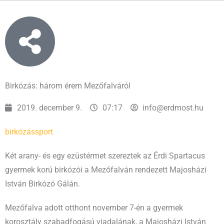
Birkózás: három érem Mezőfalváról
2019. december 9.
07:17
info@erdmost.hu
birkózás
sport
Két arany- és egy ezüstérmet szereztek az Érdi Spartacus
gyermek korú birkózói a Mezőfalván rendezett Majosházi
István Birkózó Gálán.
Mezőfalva adott otthont november 7-én a gyermek
korosztály szabadfogású viadalának, a Majosházi István