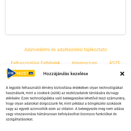
Adatvédelmi és adatkezelési tájékoztató
Felhasználási Feltételek
Impresszum
ÁSZF
Hozzájárulás kezelése
Irányelvek
Moderálási szabályzat
A legjobb felhasználói élmény biztosítása érdekében olyan technológiákat
használunk, mint a cookie-k (sütik) az eszközadatok tárolására és/vagy
F
Y
T
elérésére. Ezen technológiákba való beleegyezése lehetővé teszi számunkra,
hogy olyan adatokat dolgozzunk fel, mint például a böngészési szokások
a
o
i
vagy az egyedi azonosítók ezen az oldalon. A beleegyezés meg nem adása
c
u
k
vagy visszavonása hátrányosan befolyásolhat bizonyos funkciókat és
e
t
t
szolgáltatásokat.
b
u
o