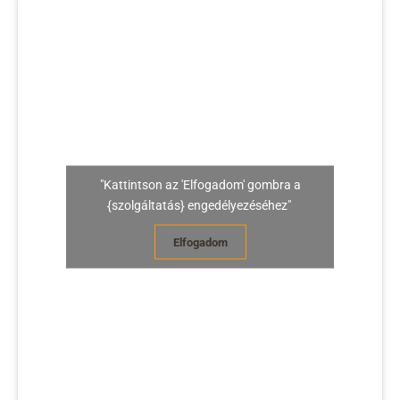
"Kattintson az 'Elfogadom' gombra a
{szolgáltatás} engedélyezéséhez"
Elfogadom