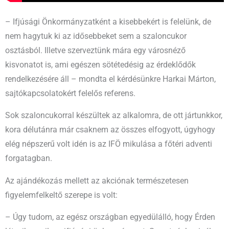
– Ifjúsági Önkormányzatként a kisebbekért is felelünk, de
nem hagytuk ki az idősebbeket sem a szaloncukor
osztásból. Illetve szerveztünk mára egy városnéző
kisvonatot is, ami egészen sötétedésig az érdeklődők
rendelkezésére áll – mondta el kérdésünkre Harkai Márton,
sajtókapcsolatokért felelős referens.
Sok szaloncukorral készültek az alkalomra, de ott jártunkkor,
kora délutánra már csaknem az összes elfogyott, úgyhogy
elég népszerű volt idén is az IFÖ mikulása a főtéri adventi
forgatagban.
Az ajándékozás mellett az akciónak természetesen
figyelemfelkeltő szerepe is volt:
– Úgy tudom, az egész országban egyedülálló, hogy Érden