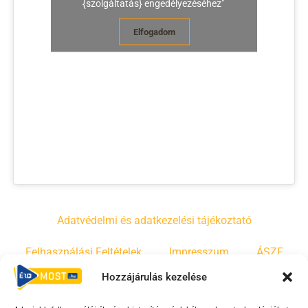
{szolgáltatás} engedélyezéséhez"
Elfogadom
Adatvédelmi és adatkezelési tájékoztató
Felhasználási Feltételek
Impresszum
ÁSZF
Hozzájárulás kezelése
Irányelvek
Moderálási szabályzat