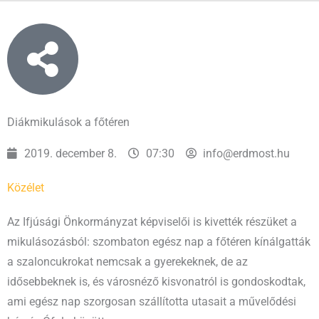
Diákmikulások a főtéren
2019. december 8.
07:30
info@erdmost.hu
Közélet
Az Ifjúsági Önkormányzat képviselői is kivették részüket a
mikulásozásból: szombaton egész nap a főtéren kínálgatták
a szaloncukrokat nemcsak a gyerekeknek, de az
idősebbeknek is, és városnéző kisvonatról is gondoskodtak,
ami egész nap szorgosan szállította utasait a művelődési