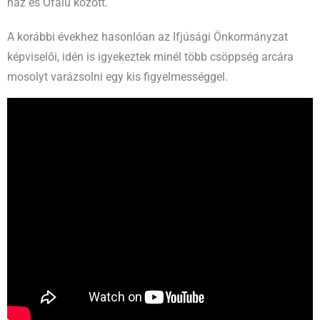
ház és Ófalu között.
A korábbi évekhez hasonlóan az Ifjúsági Önkormányzat
képviselői, idén is igyekeztek minél több csöppség arcára
mosolyt varázsolni egy kis figyelmességgel.