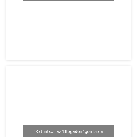
"Kattintson az 'Elfogadom' gombra a