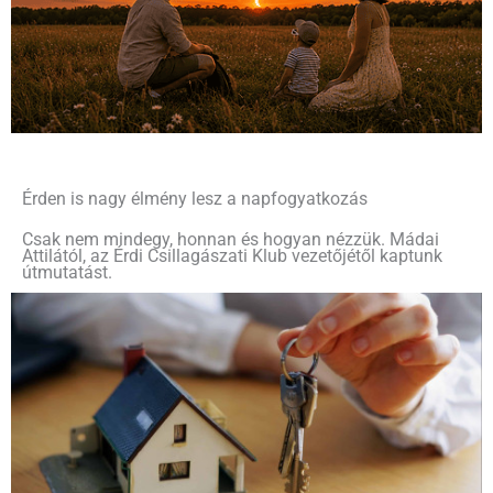
Érden is nagy élmény lesz a napfogyatkozás
Csak nem mindegy, honnan és hogyan nézzük. Mádai
Attilától, az Érdi Csillagászati Klub vezetőjétől kaptunk
útmutatást.