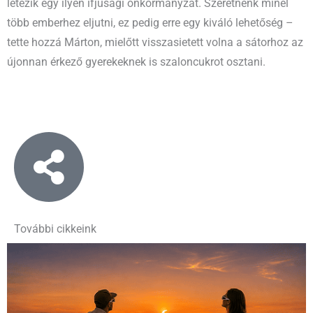
létezik egy ilyen ifjúsági önkormányzat. Szeretnénk minél
több emberhez eljutni, ez pedig erre egy kiváló lehetőség –
tette hozzá Márton, mielőtt visszasietett volna a sátorhoz az
újonnan érkező gyerekeknek is szaloncukrot osztani.
További cikkeink