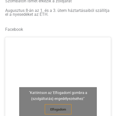
Szombaton ismét érkezik a zöldjárat
Augusztus 8-án az 1. és a 3. ütem háztartásaiból szállítja
el a nyesedéket az ÉTH.
Facebook
"Kattintson az 'Elfogadom' gombra a
{szolgáltatás} engedélyezéséhez"
Elfogadom