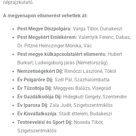
néprajzkutató.
A megyenapon elismerést vehettek át:
Pest Megye Díszpolgára:
Varga Tibor, Dunakeszi
Pest Megyéért Emlékérem:
Valentyik Ferenc, Dabas,
Dr. Pitzné Heinczinger Mónika, Vác
Pest megye külkapcsolataiért elismerés:
Hubert
Burkart, Ludwigsburg járás (Németország)
Nemzetiségekért Díj:
Rimóczi Lászlóné, Tököl
Év Polgárőre Díj:
Szél Pál, Százhalombatta
Év Tűzoltója Díj:
Meggyesi Balázs, Visegrád
Év Gazdálkodója Díj:
Hidegkuti Gergely, Szentendre
Év Iparosa Díj
: Zala Judit, Szigetszentmiklós
Év Kisvállalkozója
: Stadt étterem, Budakeszi
Testnevelési és Sport Díj:
Noseda Tibor,
Szigetszentmiklós