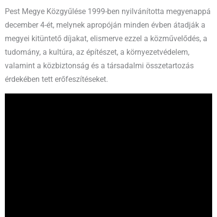
Pest Megye Közgyűlése 1999-ben nyilvánította megyenappá
december 4-ét, melynek apropóján minden évben átadják a
megyei kitüntető díjakat, elismerve ezzel a közművelődés, a
tudomány, a kultúra, az építészet, a környezetvédelem,
valamint a közbiztonság és a társadalmi összetartozás
érdekében tett erőfeszítéseket.