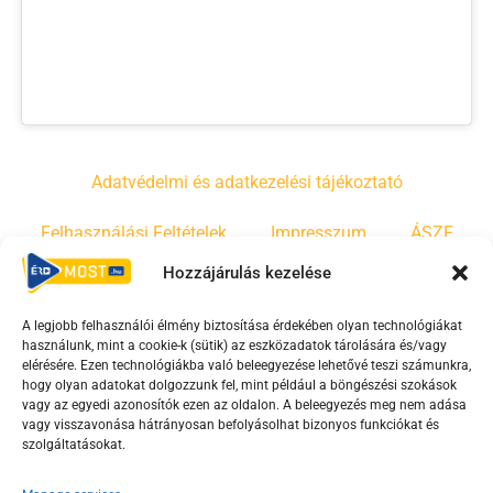
Adatvédelmi és adatkezelési tájékoztató
Felhasználási Feltételek
Impresszum
ÁSZF
Hozzájárulás kezelése
Irányelvek
Moderálási szabályzat
A legjobb felhasználói élmény biztosítása érdekében olyan technológiákat
használunk, mint a cookie-k (sütik) az eszközadatok tárolására és/vagy
F
Y
T
elérésére. Ezen technológiákba való beleegyezése lehetővé teszi számunkra,
hogy olyan adatokat dolgozzunk fel, mint például a böngészési szokások
a
o
i
vagy az egyedi azonosítók ezen az oldalon. A beleegyezés meg nem adása
c
u
k
vagy visszavonása hátrányosan befolyásolhat bizonyos funkciókat és
e
t
t
szolgáltatásokat.
b
u
o