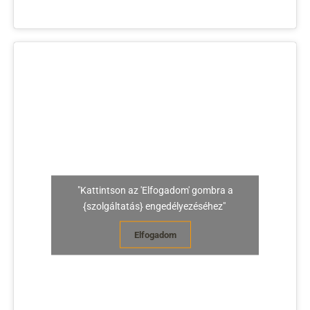
"Kattintson az 'Elfogadom' gombra a
{szolgáltatás} engedélyezéséhez"
Elfogadom