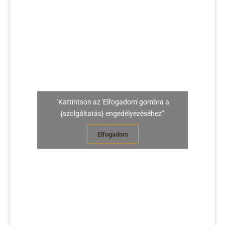
"Kattintson az 'Elfogadom' gombra a
{szolgáltatás} engedélyezéséhez"
Elfogadom