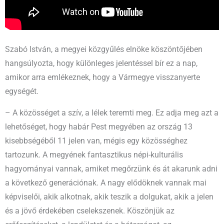
Szabó István, a megyei közgyűlés elnöke köszöntőjében
hangsúlyozta, hogy különleges jelentéssel bír ez a nap,
amikor arra emlékeznek, hogy a Vármegye visszanyerte
egységét.
– A közösséget a szív, a lélek teremti meg. Ez adja meg azt a
lehetőséget, hogy habár Pest megyében az ország 13
kisebbségéből 11 jelen van, mégis egy közösséghez
tartozunk. A megyének fantasztikus népi-kulturális
hagyományai vannak, amiket megőrzünk és át akarunk adni
a következő generációnak. A nagy elődöknek vannak mai
képviselői, akik alkotnak, akik teszik a dolgukat, akik a jelen
és a jövő érdekében cselekszenek. Köszönjük az