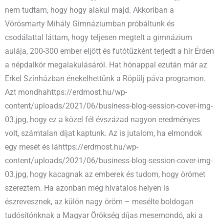
nem tudtam, hogy hogy alakul majd. Akkoriban a
Vörösmarty Mihály Gimnáziumban próbáltunk és
csodálattal láttam, hogy teljesen megtelt a gimnázium
aulája, 200-300 ember eljött és futótűzként terjedt a hír Érden
a népdalkör megalakulásáról. Hat hónappal ezután már az
Erkel Színházban énekelhettünk a Röpülj páva programon.
Azt mondhahttps://erdmost.hu/wp-
content/uploads/2021/06/business-blog-session-cover-img-
03.jpg, hogy ez a közel fél évszázad nagyon eredményes
volt, számtalan díjat kaptunk. Az is jutalom, ha elmondok
egy mesét és láhttps://erdmost.hu/wp-
content/uploads/2021/06/business-blog-session-cover-img-
03.jpg, hogy kacagnak az emberek és tudom, hogy örömet
szereztem. Ha azonban még hivatalos helyen is
észrevesznek, az külön nagy öröm – mesélte boldogan
tudósítónknak a Magyar Örökség díjas mesemondó, aki a