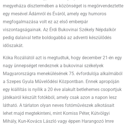
megyeháza dísztermében a közönséget is megörvendeztette
egy mesével Ádámról és Éváról, amely egy humoros
megfogalmazása volt ez az első emberpár
viszontagságainak. Az Érdi Bukovinai Székely Népdalkör
pedig dalaival tette boldogabbá az adventi készülődés
időszakát.
Kóka Rozáliától azt is megtudtuk, hogy december 21-én egy
nagy ünnepséget rendeznek a bukovinai székelyek
Magyarországra menekülésének 75. évfordulója alkalmából
a Szepes Gyula Művelődési Központban. Ennek apropóján
egy kiállítás is nyílik a 20 éve alakult betlehemes csoportjuk
játékairól készült fotókból, amely csak azon a napon lesz
látható. A tárlaton olyan neves fotóművészek alkotásait
lehet majd megtekinteni, mint Korniss Péter, Kútvölgyi
Mihály, Kun-Kovács László vagy éppen Harangozó Imre