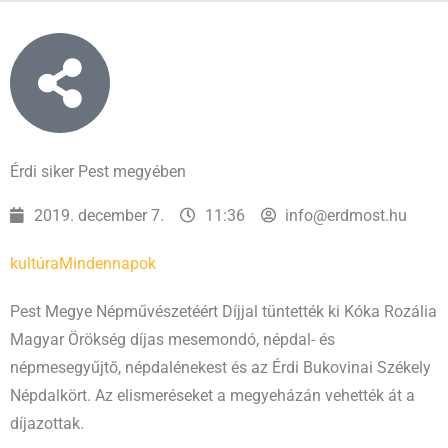
Érdi siker Pest megyében
2019. december 7.
11:36
info@erdmost.hu
kultúra
Mindennapok
Pest Megye Népművészetéért Díjjal tüntették ki Kóka Rozália
Magyar Örökség díjas mesemondó, népdal- és
népmesegyűjtő, népdalénekest és az Érdi Bukovinai Székely
Népdalkört. Az elismeréseket a megyeházán vehették át a
díjazottak.