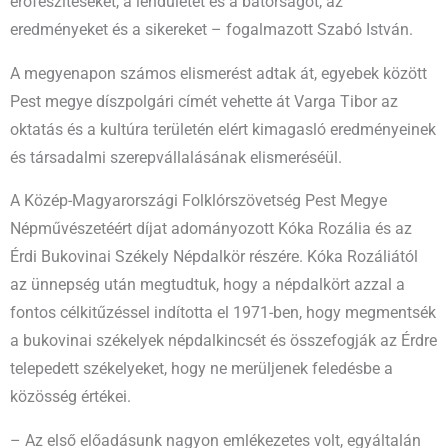
erőfeszítéseket, a lendületet és a bátorságot, az
eredményeket és a sikereket – fogalmazott Szabó István.
A megyenapon számos elismerést adtak át, egyebek között
Pest megye díszpolgári címét vehette át Varga Tibor az
oktatás és a kultúra területén elért kimagasló eredményeinek
és társadalmi szerepvállalásának elismeréséül.
A Közép-Magyarországi Folklórszövetség Pest Megye
Népművészetéért díjat adományozott Kóka Rozália és az
Érdi Bukovinai Székely Népdalkör részére. Kóka Rozáliától
az ünnepség után megtudtuk, hogy a népdalkört azzal a
fontos célkitűzéssel indította el 1971-ben, hogy megmentsék
a bukovinai székelyek népdalkincsét és összefogják az Érdre
telepedett székelyeket, hogy ne merüljenek feledésbe a
közösség értékei.
– Az első előadásunk nagyon emlékezetes volt, egyáltalán