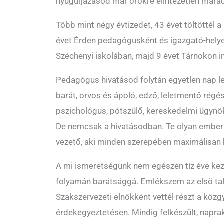
nyugdíjazásod már örökre elintézetlen mar
Több mint négy évtizedet, 43 évet töltöttél 
évet Érden pedagógusként és igazgató-helye
Széchenyi iskolában, majd 9 évet Tárnokon 
Pedagógus hivatásod folytán egyetlen nap lef
barát, orvos és ápoló, edző, leletmentő régés
pszichológus, pótszülő, kereskedelmi ügynök, 
De nemcsak a hivatásodban. Te olyan ember 
vezető, aki minden szerepében maximálisan he
A mi ismeretségünk nem egészen tíz éve kezd
folyamán barátsággá. Emlékszem az első ta
Szakszervezeti elnökként vettél részt a közgy
érdekegyeztetésen. Mindig felkészült, napra