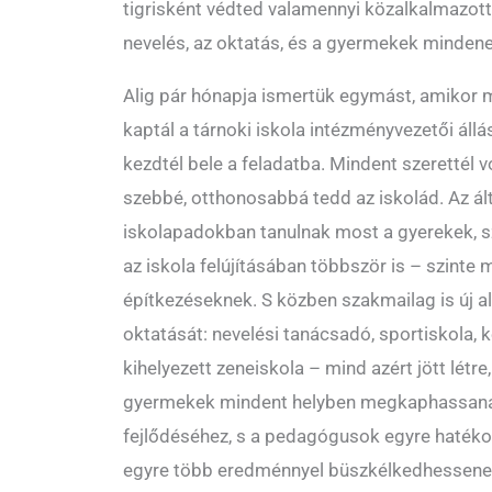
tigrisként védted valamennyi közalkalmazott 
nevelés, az oktatás, és a gyermekek mindenek
Alig pár hónapja ismertük egymást, amikor 
kaptál a tárnoki iskola intézményvezetői állá
kezdtél bele a feladatba. Mindent szerettél 
szebbé, otthonosabbá tedd az iskolád. Az á
iskolapadokban tanulnak most a gyerekek, s
az iskola felújításában többször is – szinte 
építkezéseknek. S közben szakmailag is új a
oktatását: nevelési tanácsadó, sportiskola, k
kihelyezett zeneiskola – mind azért jött létre
gyermekek mindent helyben megkaphassan
fejlődéséhez, s a pedagógusok egyre haték
egyre több eredménnyel büszkélkedhessenek. 