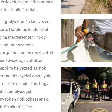
érdekeit, szem előtt tartva a
 felett álló érdekét.
megpályáztad és kinevezést
sára. Hatalmas lendülettel
volna megteremteni, hogy
ltalad megszerzett
zorgalmaztad és részt vettél
munkavezetője voltál az
lapokra helyezted Tárnok
ét tanítási nyelvű osztályok,
, mert Te azt akartad, hogy a
ak személyiségük
onyabban dolgozhassanak,
És sikerült, Orsi.