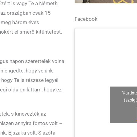
 Ezért is vagy Te a Németh
n az országban csak 15
Facebook
d meg három éves
kért elismerő kitüntetést.
us napon szerettelek volna
em engedte, hogy velünk
hogy Te is részese legyél
gi oldalon láttam, hogy ez
"Kattint
{szolg
tek, s kinevezték az
 hiszen annyira fontos volt –
k. Éjszaka volt. S azóta