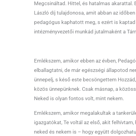
Megcsináltad. Hittel, és hatalmas akarattal.
László díj tulajdonosa, amit abban az időbe
pedagógus kaphatott meg, s ezért is kapta
intézményvezetői munkád jutalmaként a Tárno
Emlékszem, amikor ebben az évben, Pedagóg
elballagtatni, de már egészségi állapotod n
ünnepelj, s késő este becsöngettem Hozzád, 
közös ünnepünknek. Csak másnap, a közössé
Neked is olyan fontos volt, mint nekem.
Emlékszem, amikor megalakultak a tankerüle
igazgatókat, Te voltál az első, akit felhívtam,
neked és nekem is – hogy együtt dolgozhatun