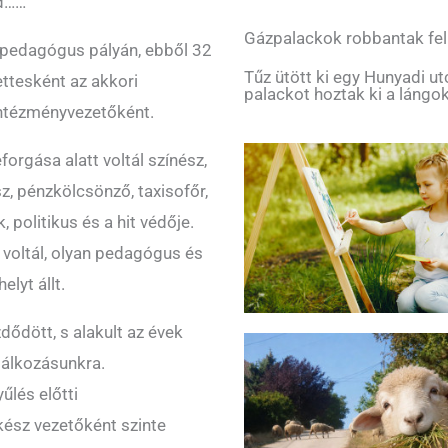
ad……
Gázpalackok robbantak fe
a pedagógus pályán, ebből 32
Tűz ütött ki egy Hunyadi u
ttesként az akkori
palackot hoztak ki a lángok
intézményvezetőként.
orgása alatt voltál színész,
z, pénzkölcsönző, taxisofőr,
politikus és a hit védője.
voltál, olyan pedagógus és
lyt állt.
ődött, s alakult az évek
lálkozásunkra.
űlés előtti
kész vezetőként szinte