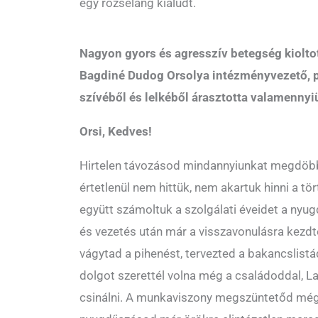
egy rőzseláng kialudt.
Nagyon gyors és agresszív betegség kioltot
Bagdiné Dudog Orsolya intézményvezető, 
szívéből és lelkéből árasztotta valamennyi
Orsi, Kedves!
Hirtelen távozásod mindannyiunkat megdöbb
értetlenül nem hittük, nem akartuk hinni a t
együtt számoltuk a szolgálati éveidet a nyug
és vezetés után már a visszavonulásra kezdté
vágytad a pihenést, tervezted a bakancslistá
dolgot szerettél volna még a családoddal, La
csinálni. A munkaviszony megszüntetőd még 