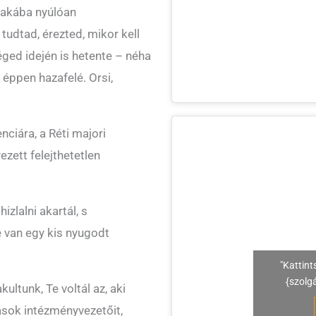
zakába nyúlóan
udtad, érezted, mikor kell
ged idején is hetente – néha
 éppen hazafelé. Orsi,
ciára, a Réti majori
ezett felejthetetlen
zlalni akartál, s
van egy kis nyugodt
"Kattint
{szolg
ltunk, Te voltál az, aki
rások intézményvezetőit,