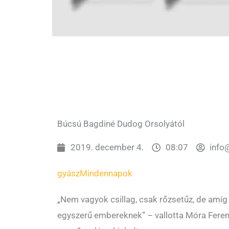
Búcsú Bagdiné Dudog Orsolyától
2019. december 4.
08:07
info
gyász
Mindennapok
„Nem vagyok csillag, csak rőzsetűz, de amíg 
egyszerű embereknek” – vallotta Móra Fere