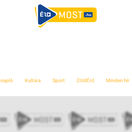
snapló
Kultúra
Sport
ZöldÉrd
Minden hír