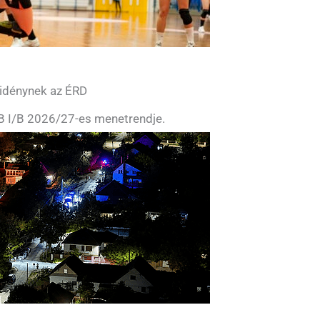
j idénynek az ÉRD
NB I/B 2026/27-es menetrendje.