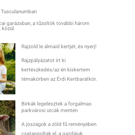
l Tusculanumban
tcai garázsban, a tűzoltók további három
 közül.
Rajzold le álmaid kertjét, és nyerj!
Rajzpályázatot írt ki
kertészkedés/az én kiskertem
témakörben az Érdi Kertbarátkör.
Birkák legelésztek a forgalmas
parkvárosi utcák mentén
A jószágok a zöld fű reményében
csatangoltak el, a gazdájuk