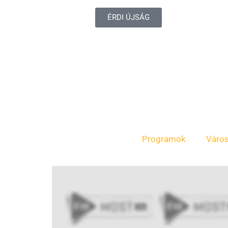
ÉRDI ÚJSÁG
Programok
Váro