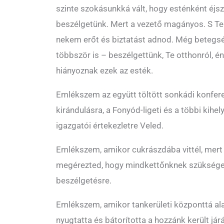
szinte szokásunkká vált, hogy esténként éjs
beszélgetünk. Mert a vezető magányos. S Te t
nekem erőt és biztatást adnod. Még betegsé
többször is – beszélgettünk, Te otthonról, én
hiányoznak ezek az esték.
Emlékszem az együtt töltött sonkádi konferen
kirándulásra, a Fonyód-ligeti és a többi kihely
igazgatói értekezletre Veled.
Emlékszem, amikor cukrászdába vittél, mert hi
megérezted, hogy mindkettőnknek szüksége 
beszélgetésre.
Emlékszem, amikor tankerületi központtá alaku
nyugtatta és bátorította a hozzánk került já