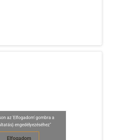
son az 'Elfogadom' gombra a
áltatás} engedélyezéséhez"
Elfogadom