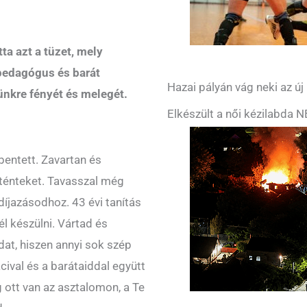
ta azt a tüzet, mely
pedagógus és barát
Hazai pályán vág neki az ú
ünkre fényét és melegét.
Elkészült a női kézilabda 
entett. Zavartan és
örténteket. Tavasszal még
díjazásodhoz. 43 évi tanítás
l készülni. Vártad és
dat, hiszen annyi sok szép
cival és a barátaiddal együtt
ott van az asztalomon, a Te