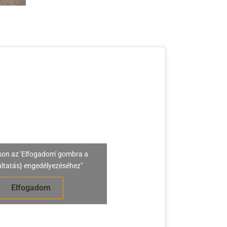
son az 'Elfogadom' gombra a
áltatás} engedélyezéséhez"
Elfogadom