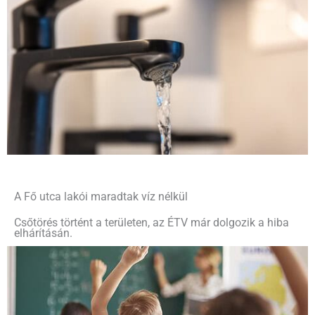
A Fő utca lakói maradtak víz nélkül
Csőtörés történt a területen, az ÉTV már dolgozik a hiba
elhárításán.