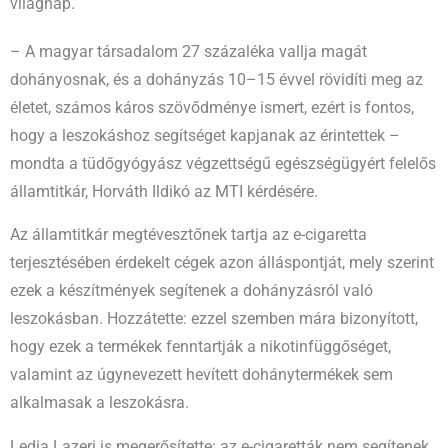
világnap.
– A magyar társadalom 27 százaléka vallja magát
dohányosnak, és a dohányzás 10–15 évvel rövidíti meg az
életet, számos káros szövődménye ismert, ezért is fontos,
hogy a leszokáshoz segítséget kapjanak az érintettek –
mondta a tüdőgyógyász végzettségű egészségügyért felelős
államtitkár, Horváth Ildikó az MTI kérdésére.
Az államtitkár megtévesztőnek tartja az e-cigaretta
terjesztésében érdekelt cégek azon álláspontját, mely szerint
ezek a készítmények segítenek a dohányzásról való
leszokásban. Hozzátette: ezzel szemben mára bizonyított,
hogy ezek a termékek fenntartják a nikotinfüggőséget,
valamint az úgynevezett hevített dohánytermékek sem
alkalmasak a leszokásra.
Ledia Lazeri is megerősítette: az e-cigaretták nem segítenek