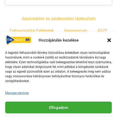
Adatvédelmi és adatkezelési tájékoztató
Felhasználási Feltételek
Impresszum
ÁSZF
Hozzájárulás kezelése
Irányelvek
Moderálási szabályzat
A legjobb felhasználói élmény biztosítása érdekében olyan technológiákat
használunk, mint a cookie-k (sütik) az eszközadatok tárolására és/vagy
F
Y
T
elérésére. Ezen technológiákba való beleegyezése lehetővé teszi számunkra,
a
o
i
hogy olyan adatokat dolgozzunk fel, mint például a böngészési szokások
vagy az egyedi azonosítók ezen az oldalon. A beleegyezés meg nem adása
c
u
k
vagy visszavonása hátrányosan befolyásolhat bizonyos funkciókat és
e
t
t
szolgáltatásokat.
b
u
o
o
b
k
Manage services
o
e
Az Érd Média médiaszolgáltatási tevékenységét a
k
-
Elfogadom
Médiatanács a Magyar Média Mecenatúra program
-
s
keretében támogatja.