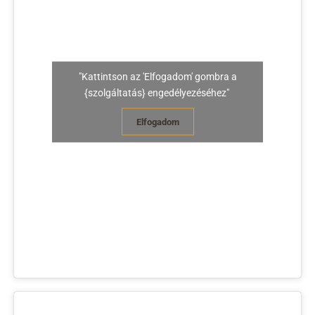
"Kattintson az 'Elfogadom' gombra a
{szolgáltatás} engedélyezéséhez"
Elfogadom