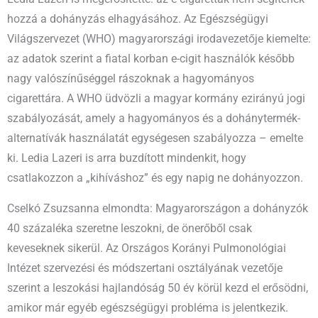
hozzá a dohányzás elhagyásához. Az Egészségügyi
Világszervezet (WHO) magyarországi irodavezetője kiemelte:
az adatok szerint a fiatal korban e-cigit használók később
nagy valószínűséggel rászoknak a hagyományos
cigarettára. A WHO üdvözli a magyar kormány ezirányú jogi
szabályozását, amely a hagyományos és a dohánytermék-
alternatívák használatát egységesen szabályozza – emelte
ki. Ledia Lazeri is arra buzdított mindenkit, hogy
csatlakozzon a „kihíváshoz” és egy napig ne dohányozzon.
Cselkó Zsuzsanna elmondta: Magyarországon a dohányzók
40 százaléka szeretne leszokni, de önerőből csak
keveseknek sikerül. Az Országos Korányi Pulmonológiai
Intézet szervezési és módszertani osztályának vezetője
szerint a leszokási hajlandóság 50 év körül kezd el erősödni,
amikor már egyéb egészségügyi probléma is jelentkezik.