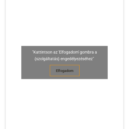
"Kattintson az 'Elfogadom' gombra a
{szolgáltatás} engedélyezéséhez"
Elfogadom