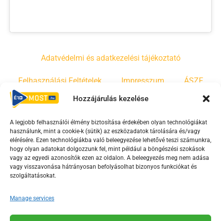
Adatvédelmi és adatkezelési tájékoztató
Felhasználási Feltételek
Impresszum
ÁSZF
Hozzájárulás kezelése
Irányelvek
Moderálási szabályzat
A legjobb felhasználói élmény biztosítása érdekében olyan technológiákat
használunk, mint a cookie-k (sütik) az eszközadatok tárolására és/vagy
F
Y
T
elérésére. Ezen technológiákba való beleegyezése lehetővé teszi számunkra,
hogy olyan adatokat dolgozzunk fel, mint például a böngészési szokások
a
o
i
vagy az egyedi azonosítók ezen az oldalon. A beleegyezés meg nem adása
c
u
k
vagy visszavonása hátrányosan befolyásolhat bizonyos funkciókat és
e
t
t
szolgáltatásokat.
b
u
o
Manage services
o
b
k
o
e
Az Érd Média médiaszolgáltatási tevékenységét a