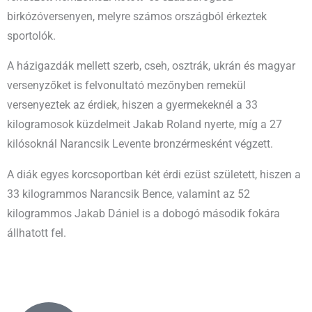
birkózóversenyen, melyre számos országból érkeztek
sportolók.
A házigazdák mellett szerb, cseh, osztrák, ukrán és magyar
versenyzőket is felvonultató mezőnyben remekül
versenyeztek az érdiek, hiszen a gyermekeknél a 33
kilogramosok küzdelmeit Jakab Roland nyerte, míg a 27
kilósoknál Narancsik Levente bronzérmesként végzett.
A diák egyes korcsoportban két érdi ezüst született, hiszen a
33 kilogrammos Narancsik Bence, valamint az 52
kilogrammos Jakab Dániel is a dobogó második fokára
állhatott fel.