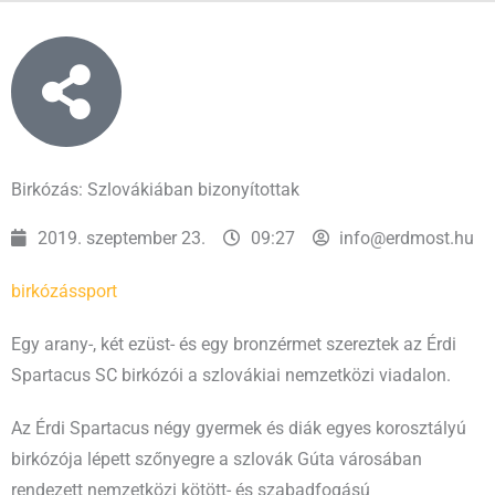
Birkózás: Szlovákiában bizonyítottak
2019. szeptember 23.
09:27
info@erdmost.hu
birkózás
sport
Egy arany-, két ezüst- és egy bronzérmet szereztek az Érdi
Spartacus SC birkózói a szlovákiai nemzetközi viadalon.
Az Érdi Spartacus négy gyermek és diák egyes korosztályú
birkózója lépett szőnyegre a szlovák Gúta városában
rendezett nemzetközi kötött- és szabadfogású