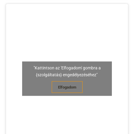
"Kattintson az 'Elfogadom' gombra a
{szolgáltatás} engedélyezéséhez"
Elfogadom