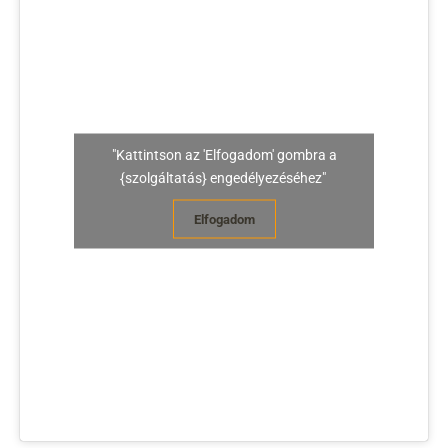
"Kattintson az 'Elfogadom' gombra a
{szolgáltatás} engedélyezéséhez"
Elfogadom