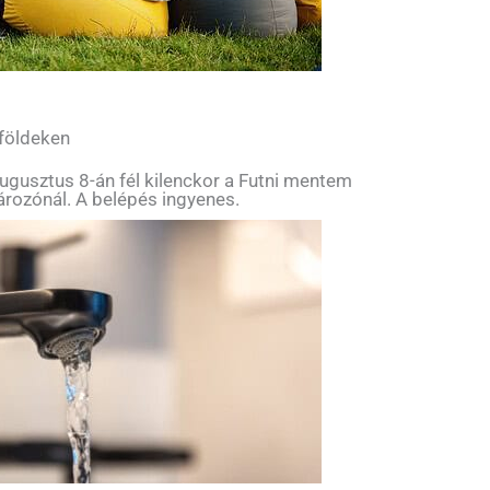
 földeken
ugusztus 8-án fél kilenckor a Futni mentem
tározónál. A belépés ingyenes.