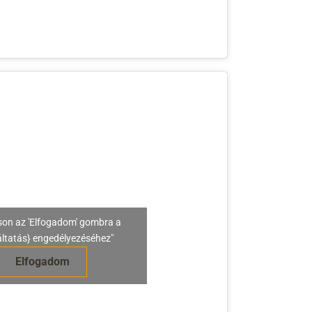
son az 'Elfogadom' gombra a
áltatás} engedélyezéséhez"
Elfogadom