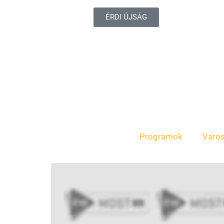
ÉRDI ÚJSÁG
Programok
Váro