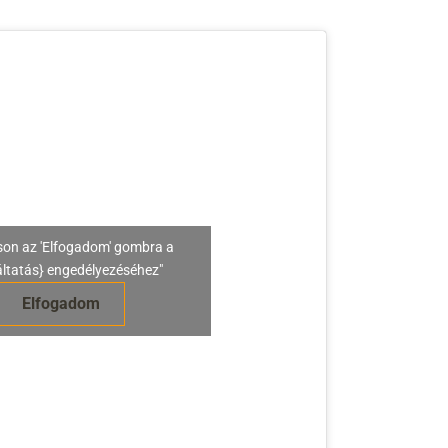
son az 'Elfogadom' gombra a
áltatás} engedélyezéséhez"
Elfogadom