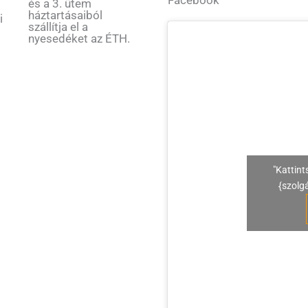
és a 3. ütem
háztartásaiból
i
szállítja el a
nyesedéket az ÉTH.
"Kattint
{szolg