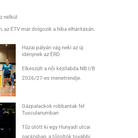
z nélkül
n, az ÉTV már dolgozik a hiba elhárításán.
Hazai pályán vág neki az új
idénynek az ÉRD
Elkészült a női kézilabda NB I/B
2026/27-es menetrendje.
Gázpalackok robbantak fel
Tusculanumban
Tűz ütött ki egy Hunyadi utcai
garázsban, a tűzoltók további