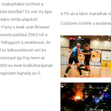
 szakadtából üvölteni a
el később? Ez volt Az éjjel
A Fő utca lakói maradtak ví
áksi Attila alapított
Csőtörés történt a területe
 Party-s évek után Brunner
zerezte például 2002-től a
elhagyott a zenéléssel, de
 és lelkesedéssel veti be
zonnyal így fog tenni az
000-es évek bulikultúrájának
egészen hajnalig az ő,