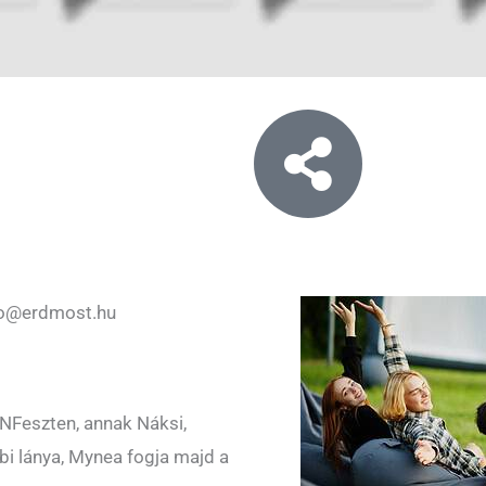
fo@erdmost.hu
ÉNFeszten, annak Náksi,
bi lánya, Mynea fogja majd a