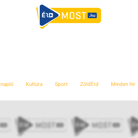
snapló
Kultúra
Sport
ZöldÉrd
Minden hír