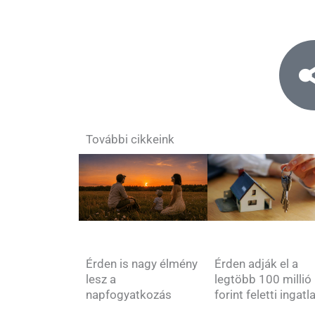
További cikkeink
Érden is nagy élmény
Érden adják el a
lesz a
legtöbb 100 millió
napfogyatkozás
forint feletti ingatl