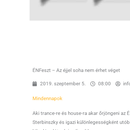
ÉNFeszt – Az éjjel soha nem érhet véget
2019. szeptember 5.
08:00
in
Mindennapok
Aki trance-re és house-ra akar őrjöngeni az 
Sterbinszky és igazi különlegességként utób