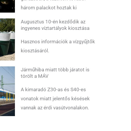
három palackot hoztak ki
Augusztus 10-én kezdődik az
ingyenes víztartályok kiosztása
Hasznos információk a vízgyűjtők
kiosztásáról.
Járműhiba miatt több járatot is
törölt a MÁV
A kimaradó Z30-as és S40-es
vonatok miatt jelentős késések
vannak az érdi vasútvonalakon.