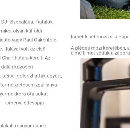
DJ- élvonalába. Fiatalok
miket olyan külföldi
Ismét lehet mozizni a Papi
iesto vagy Paul Oakenfold.
A plédes mozi keretében, a
 dalával volt az első
című filmet vetítik a zápor
Chart listára került. Az
ő dalán közösen
kessel dolgozhattak együtt,
 természetesen izgul lánya
sgyermekkora óta sokat
 – ismerve édesapja
 alakult magyar dance