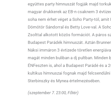
együttes party himnuszát fogják majd torkuk
magyar drukkerek az EB-n csaknem 3 évtizedd
soha nem érhet véget a Soho Party-tól, amit N
Dömötör Sándorral és Betty Love-val. A Soho
Zsolttal alkotott közös formációt. A páros s
Budapest Parádék himnuszát. Aztán Brunner f
Náksi immáron 3 évtizede töretlen energiával
magát minden buliban a dj pultban. Minden bi
ÉNFeszten is, ahol a Budapest Parádé és a 2
kultikus himnuszai fognak majd felcsendülni 
Sterbinszky és Mynea értelmezésében.
(szeptember 7. 23:00, Főtér)