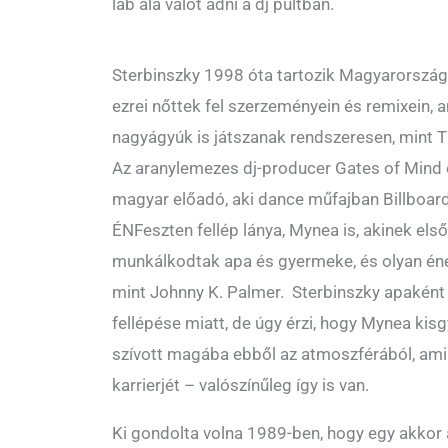
láb alá valót adni a dj pultban.
Sterbinszky 1998 óta tartozik Magyarország 
ezrei nőttek fel szerzeményein és remixein, a
nagyágyúk is játszanak rendszeresen, mint T
Az aranylemezes dj-producer Gates of Mind c.
magyar előadó, aki dance műfajban Billboard 
ÉNFeszten fellép lánya, Mynea is, akinek els
munkálkodtak apa és gyermeke, és olyan éne
mint Johnny K. Palmer. Sterbinszky apaként
fellépése miatt, de úgy érzi, hogy Mynea ki
szívott magába ebből az atmoszférából, ami
karrierjét – valószínűleg így is van.
Ki gondolta volna 1989-ben, hogy egy akkor