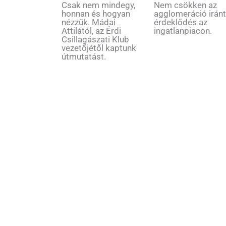
Csak nem mindegy,
Nem csökken az
honnan és hogyan
agglomeráció iránt
nézzük. Mádai
érdeklődés az
Attilától, az Érdi
ingatlanpiacon.
Csillagászati Klub
vezetőjétől kaptunk
útmutatást.