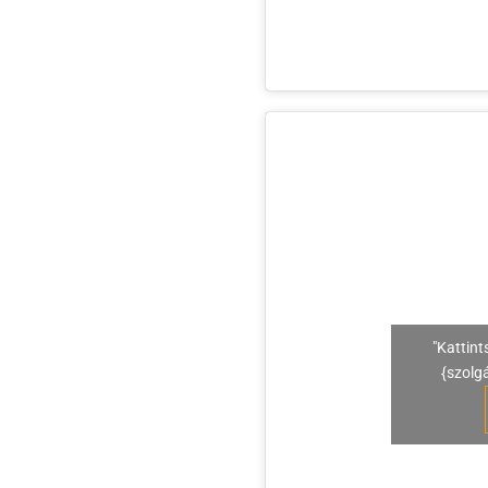
"Kattint
{szolg