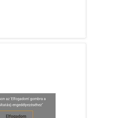
son az 'Elfogadom' gombra a
áltatás} engedélyezéséhez"
Elfogadom