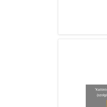
"Kattint
{szolg