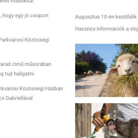
lenni másokkal.
 hogy egy jó csoport
Augusztus 10-én kezdődik a
Hasznos információk a vízg
Parkvárosi Közösségi
 marad című műsorában
g tud hallgatni:
Parkvárosi Közösségi Házban
s Gabriellával