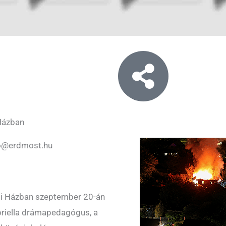
Házban
o@erdmost.hu
gi Házban szeptember 20-án
briella drámapedagógus, a