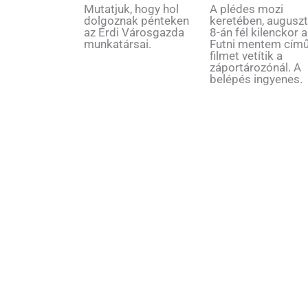
Mutatjuk, hogy hol
A plédes mozi
dolgoznak pénteken
keretében, augusz
az Érdi Városgazda
8-án fél kilenckor a
munkatársai.
Futni mentem cím
filmet vetítik a
záportározónál. A
belépés ingyenes.