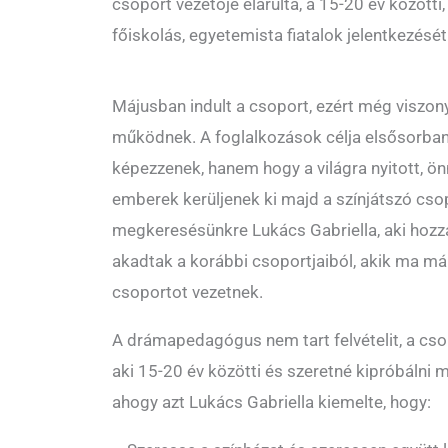
csoport vezetője elárulta, a 15-20 év közötti
főiskolás, egyetemista fiatalok jelentkezését
Májusban indult a csoport, ezért még viszon
működnek. A foglalkozások célja elsősorban
képezzenek, hanem hogy a világra nyitott, ö
emberek kerüljenek ki majd a színjátszó cso
megkeresésünkre Lukács Gabriella, aki hozzá
akadtak a korábbi csoportjaiból, akik ma má
csoportot vezetnek.
A drámapedagógus nem tart felvételit, a csop
aki 15-20 év közötti és szeretné kipróbálni 
ahogy azt Lukács Gabriella kiemelte, hogy: