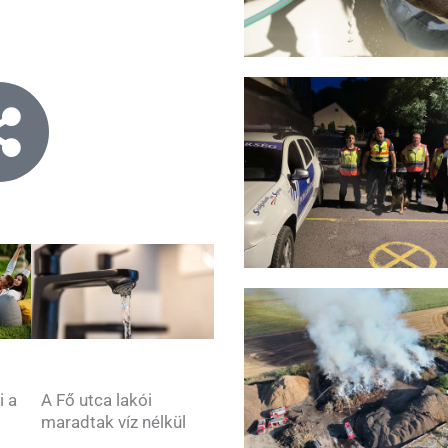
i a
A Fő utca lakói
maradtak víz nélkül