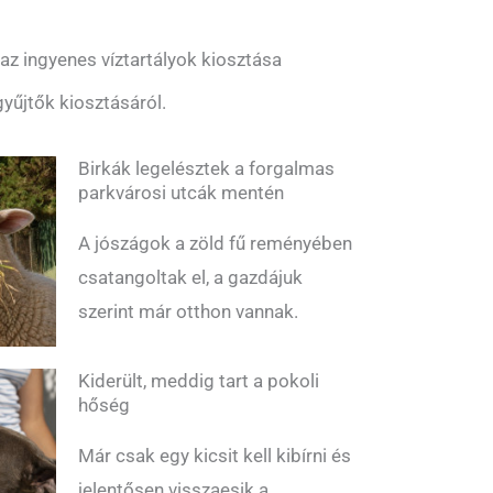
z ingyenes víztartályok kiosztása
yűjtők kiosztásáról.
Birkák legelésztek a forgalmas
parkvárosi utcák mentén
A jószágok a zöld fű reményében
csatangoltak el, a gazdájuk
szerint már otthon vannak.
Kiderült, meddig tart a pokoli
hőség
Már csak egy kicsit kell kibírni és
jelentősen visszaesik a