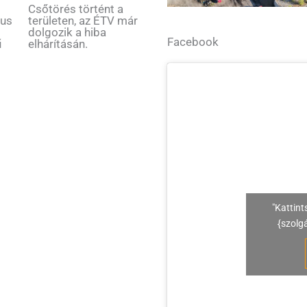
Csőtörés történt a
tus
területen, az ÉTV már
dolgozik a hiba
Facebook
ű
elhárításán.
"Kattint
{szolg