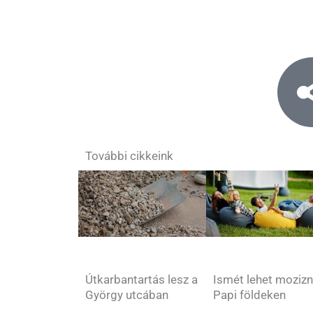
További cikkeink
Útkarbantartás lesz a
Ismét lehet mozizn
György utcában
Papi földeken