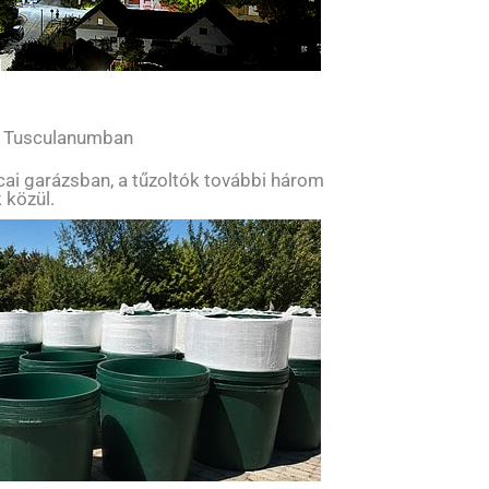
l Tusculanumban
tcai garázsban, a tűzoltók további három
 közül.