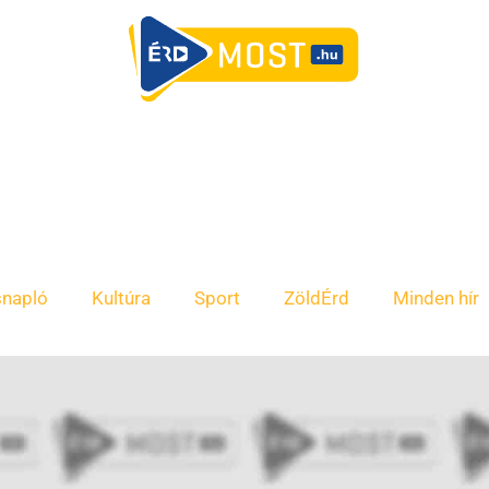
snapló
Kultúra
Sport
ZöldÉrd
Minden hír