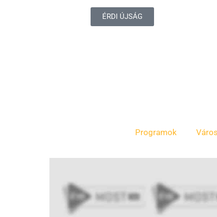
ÉRDI ÚJSÁG
Programok
Váro