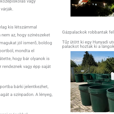
, középiskolás vagy
 várják.
ylag kis létszámmal
Gázpalackok robbantak fe
 nem az, hogy színészeket
Tűz ütött ki egy Hunyadi u
nmagukat jól ismerő, boldog
palackot hoztak ki a lángok
portból, mondta el
tette, hogy bár olyanok is
r rendeznek vagy épp saját
ortba bárki jelentkezhet,
magát a színpadon. A lényeg,