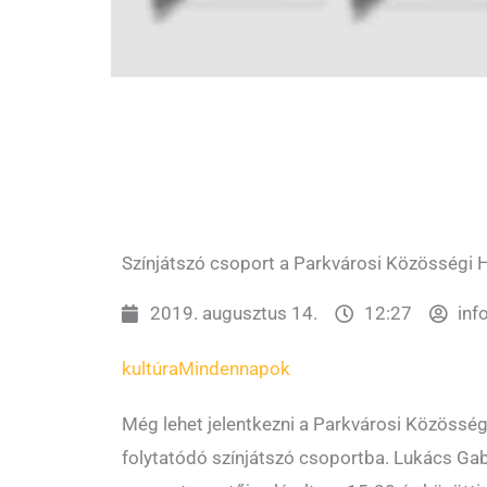
Színjátszó csoport a Parkvárosi Közösségi 
2019. augusztus 14.
12:27
inf
kultúra
Mindennapok
Még lehet jelentkezni a Parkvárosi Közössé
folytatódó színjátszó csoportba. Lukács Ga