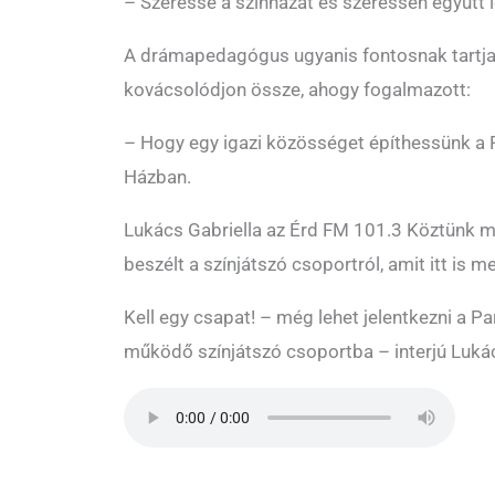
– Szeresse a színházat és szeressen együtt 
A drámapedagógus ugyanis fontosnak tartja,
kovácsolódjon össze, ahogy fogalmazott:
– Hogy egy igazi közösséget építhessünk a 
Házban.
Lukács Gabriella az Érd FM 101.3 Köztünk
beszélt a színjátszó csoportról, amit itt is me
Kell egy csapat! – még lehet jelentkezni a 
működő színjátszó csoportba – interjú Lukác