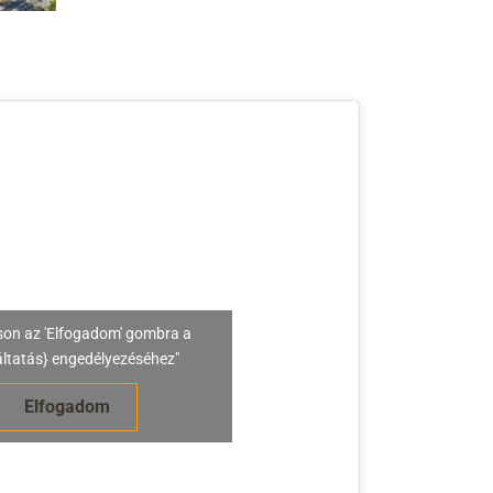
son az 'Elfogadom' gombra a
áltatás} engedélyezéséhez"
Elfogadom