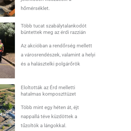
hőmérséklet.
Több tucat szabálytalankodót
büntettek meg az érdi razzián
Az akcióban a rendőrség mellett
a városrendészek, valamint a helyi
és a halásztelki polgárőrök
Eloltották az Érd melletti
hatalmas komposzttüzet
Több mint egy héten át, éjt
nappallá téve küzdöttek a
tűzoltók a lángokkal.