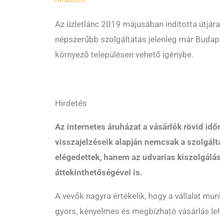
Az üzletlánc 2019 májusában indította útjár
népszerűbb szolgáltatás jelenleg már Budape
környező településen vehető igénybe.
Hirdetés
Az internetes áruházat a vásárlók rövid idő
visszajelzéseik alapján nemcsak a szolgál
elégedettek, hanem az udvarias kiszolgálás
áttekinthetőségével is.
A vevők nagyra értékelik, hogy a vállalat m
gyors, kényelmes és megbízható vásárlás le