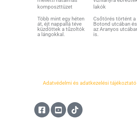
melletti hatalmas
lakók
komposzttüzet
Csőtörés történt a
Több mint egy héten
Botond utcában é
át, éjt nappallá téve
az Aranyos utcába
küzdöttek a tűzoltók
is.
a lángokkal.
Adatvédelmi és adatkezelési tájékoztató
F
Y
T
a
o
i
c
u
k
e
t
t
b
u
o