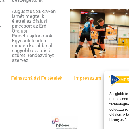
beszélgettünk
Augusztus 28-29-én
ismét megtelik
élettel az ófalusi
s
pincesor: az Érd-
n
Ófalusi
Pincetulajdonosok
Egyesülete idén
minden korábbinál
nagyobb szabású
szüreti rendezvényt
szervez.
Felhasználási Feltételek
Impresszum
ÁSZF
A legjobb fe
mint a cooki
technológiák
dolgozzunk f
oldalon. A 
bizonyos fun