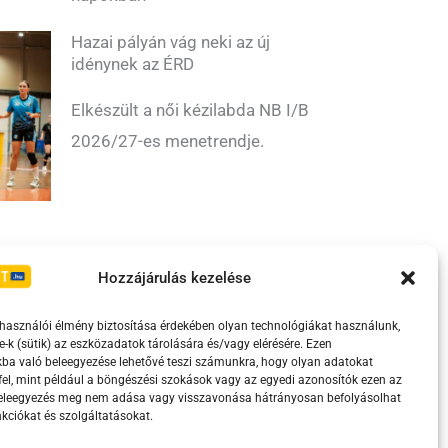
Hazai pályán vág neki az új
idénynek az ÉRD
Elkészült a női kézilabda NB I/B
2026/27-es menetrendje.
Irányelvek
Moderálási szabályzat
Hozzájárulás kezelése
lhasználói élmény biztosítása érdekében olyan technológiákat használunk,
e-k (sütik) az eszközadatok tárolására és/vagy elérésére. Ezen
ba való beleegyezése lehetővé teszi számunkra, hogy olyan adatokat
el, mint például a böngészési szokások vagy az egyedi azonosítók ezen az
beleegyezés meg nem adása vagy visszavonása hátrányosan befolyásolhat
kciókat és szolgáltatásokat.