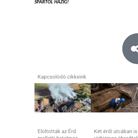
SPARTÓL HÁZIG!
Kapcsolódó cikkeink
Két érdi utcában is
Eloltották az Érd
vízhiányra ébredte