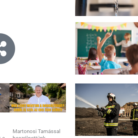
Martonosi Tamással
k a