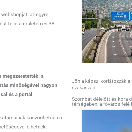
a webshopját: az egyre
st teljes területén és 38
n megszeretették: a
Jön a káosz, korlátozzák a
tatás minőségével nagyon
szakaszán
sal és a portál
Szombat délelőtt és kora d
térségében, a főváros felé 
unkatársainak köszönhetően a
hetőségével élhetnek.