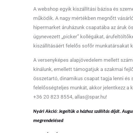
A webshop egyik kiszállítási bázisa és szemé
működik. A nagy mértékben megnőtt vásárlói
hipermarket áruházunk csapatába az áruk öss
úgynevezett „picker” kollégákat, árufeltöltők
kiszállításáért felelős sofőr munkatársakat 
A versenyképes alapjövedelem mellett számos
kínálunk, emellett támogatjuk a szakmai fejl
összetartó, dinamikus csapat tagja lenni és s
felelősségteljes munkát, akkor jelentkezz a
+36 20 823 8554, allas@spar.hu!
Nyári Akció:
Jegeltük a házhoz szállítás díját. Augu
megrendelésed