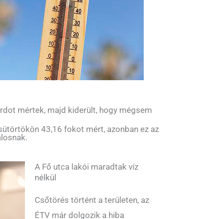
rdot mértek, majd kiderült, hogy mégsem
sütörtökön 43,16 fokot mért, azonban ez az
alosnak.
A Fő utca lakói maradtak víz
nélkül
Csőtörés történt a területen, az
ÉTV már dolgozik a hiba