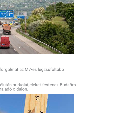
 forgalmat az M7-es legzsúfoltabb
élután burkolatjeleket festenek Budaörs
haladó oldalon.