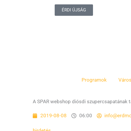
ÉRDI ÚJSÁG
Programok
Váro
A SPAR webshop diósdi szupercsapatának ta
2019-08-08
06:00
info@erdmo
hirdetés