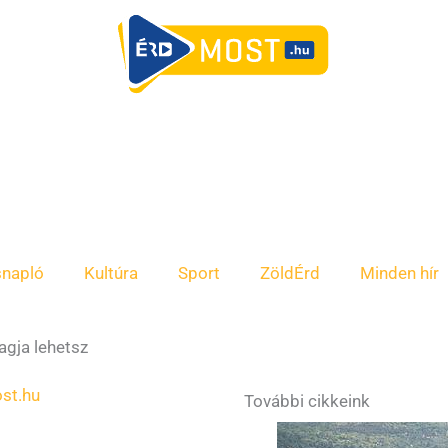
snapló
Kultúra
Sport
ZöldÉrd
Minden hír
gja lehetsz
st.hu
További cikkeink