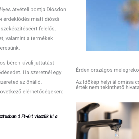
lyes átvételi pontja Diósdon
 érdeklődés miatt diósdi
zekészítéséért felelős,
et, valamint a termékek
keresünk.
 béren kívüli juttatást
Érden országos melegreko
ődésedet. Ha szeretnél egy
zereted az önálló,
Az Időkép helyi állomása c
érték nem tekinthető hivat
 következő elérhetőségeken:
sztusban 1 Ft-ért visszük ki a