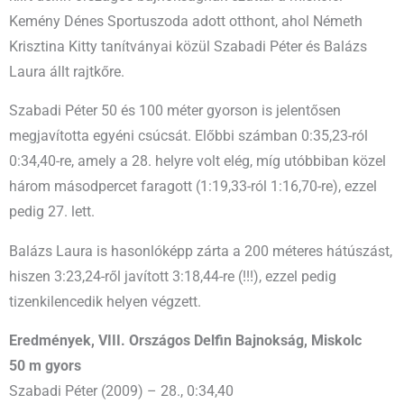
Kemény Dénes Sportuszoda adott otthont, ahol Németh
Krisztina Kitty tanítványai közül Szabadi Péter és Balázs
Laura állt rajtkőre.
Szabadi Péter 50 és 100 méter gyorson is jelentősen
megjavította egyéni csúcsát. Előbbi számban 0:35,23-ról
0:34,40-re, amely a 28. helyre volt elég, míg utóbbiban közel
három másodpercet faragott (1:19,33-ról 1:16,70-re), ezzel
pedig 27. lett.
Balázs Laura is hasonlóképp zárta a 200 méteres hátúszást,
hiszen 3:23,24-ről javított 3:18,44-re (!!!), ezzel pedig
tizenkilencedik helyen végzett.
Eredmények, VIII. Országos Delfin Bajnokság, Miskolc
50 m gyors
Szabadi Péter (2009) – 28., 0:34,40