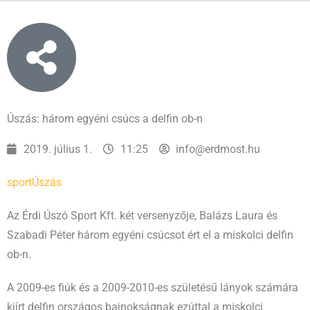
Úszás: három egyéni csúcs a delfin ob-n
2019. július 1.
11:25
info@erdmost.hu
sport
Úszás
Az Érdi Úszó Sport Kft. két versenyzője, Balázs Laura és
Szabadi Péter három egyéni csúcsot ért el a miskolci delfin
ob-n.
A 2009-es fiúk és a 2009-2010-es születésű lányok számára
kiírt delfin országos bajnokságnak ezúttal a miskolci