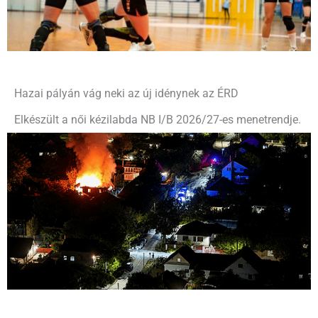
Hazai pályán vág neki az új idénynek az ÉRD
Elkészült a női kézilabda NB I/B 2026/27-es menetrendje.