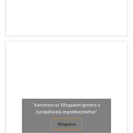
"Kattintson az 'Elfogadom' gombra a
{szolgáltatás} engedélyezéséhez"
Elfogadom