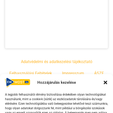
Adatvédelmi és adatkezelési tájékoztató
Felhasználási Feltételek
Impresszum
ÁSZF
Hozzájárulás kezelése
Irányelvek
Moderálási szabályzat
A legjobb felhasználói élmény biztosítása érdekében olyan technológiákat
használunk, mint a cookie-k (sütik) az eszközadatok tárolására és/vagy
F
Y
T
elérésére. Ezen technológiákba való beleegyezése lehetővé teszi számunkra,
a
o
i
hogy olyan adatokat dolgozzunk fel, mint például a böngészési szokások
vagy az egyedi azonosítók ezen az oldalon. A beleegyezés meg nem adása