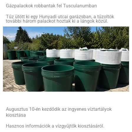
Gázpalackok robbantak fel Tusculanumban
Tűz ütött ki egy Hunyadi utcai garázsban, a tűzoltók
további három palackot hoztak ki a lángok közül.
Augusztus 10-én kezdődik az ingyenes víztartályok
kiosztása
Hasznos információk a vízgyűjtők kiosztásáról.