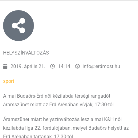
HELYSZÍNVÁLTOZÁS
2019. április 21.
14:14
info@erdmost.hu
sport
A mai Budaörs-Érd női kézilabda térségi rangadót
áramszünet miatt az Érd Arénában vívják, 17:30-tól.
Áramszünet miatt helyszínváltozás lesz a mai K&H női
kézilabda liga 22. fordulójában, melyet Budaörs helyett az
Érd Arénában tartanak, 17:30-tól.