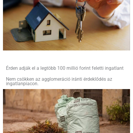
Érden adják el a legtöbb 100 millió forint feletti ingatlant
Nem csökken az agglomeráció iránti érdeklődés az
ingatlanpiacon.