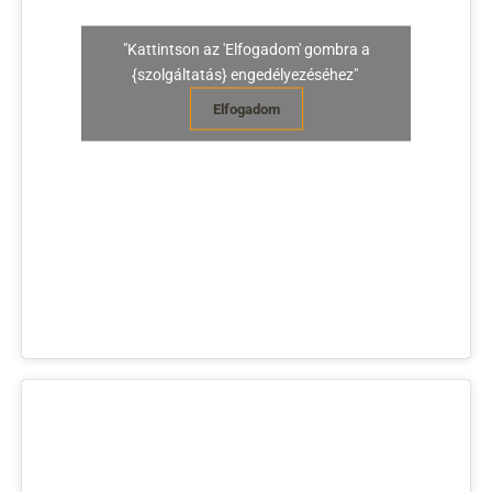
"Kattintson az 'Elfogadom' gombra a
{szolgáltatás} engedélyezéséhez"
Elfogadom