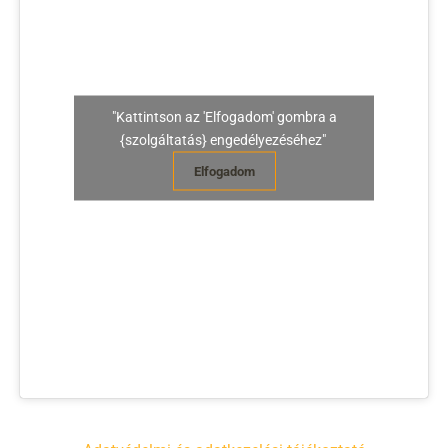
"Kattintson az 'Elfogadom' gombra a
{szolgáltatás} engedélyezéséhez"
Elfogadom