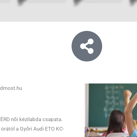
rdmost.hu
z ÉRD női kézilabda csapata.
8 órától a Győri Audi ETO KC-