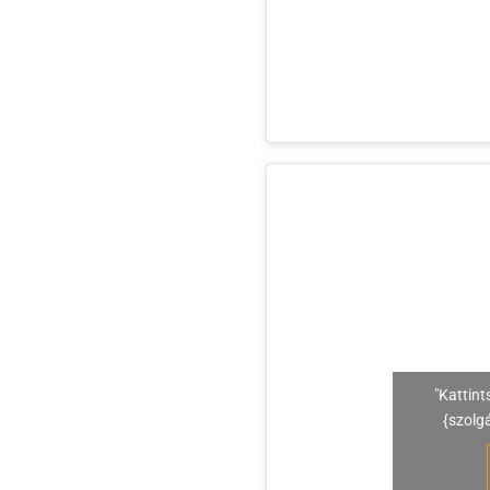
"Kattint
{szolg