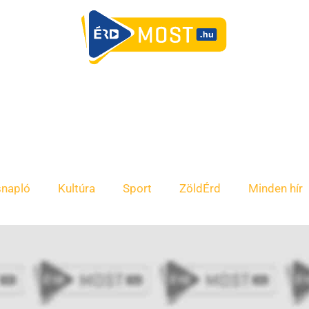
snapló
Kultúra
Sport
ZöldÉrd
Minden hír