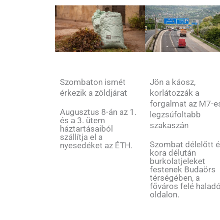
Jön a káosz,
Szombaton ismét
korlátozzák a
érkezik a zöldjárat
forgalmat az M7-e
Augusztus 8-án az 1.
legzsúfoltabb
és a 3. ütem
szakaszán
háztartásaiból
szállítja el a
Szombat délelőtt 
nyesedéket az ÉTH.
kora délután
burkolatjeleket
festenek Budaörs
térségében, a
főváros felé halad
oldalon.