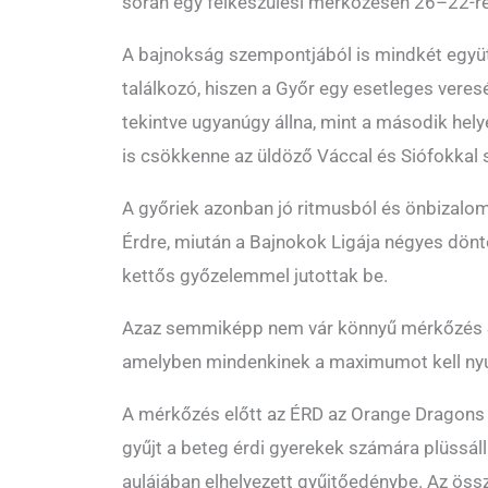
során egy felkészülési mérkőzésen 26–22-re
A bajnokság szempontjából is mindkét együt
találkozó, hiszen a Győr egy esetleges veres
tekintve ugyanúgy állna, mint a második hel
is csökkenne az üldöző Váccal és Siófokkal
A győriek azonban jó ritmusból és önbizalo
Érdre, miután a Bajnokok Ligája négyes dönt
kettős győzelemmel jutottak be.
Azaz semmiképp nem vár könnyű mérkőzés S
amelyben mindenkinek a maximumot kell nyúj
A mérkőzés előtt az ÉRD az Orange Dragons 
gyűjt a beteg érdi gyerekek számára plüssál
aulájában elhelyezett gyűjtőedénybe. Az ös