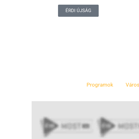
ÉRDI ÚJSÁG
Programok
Váro