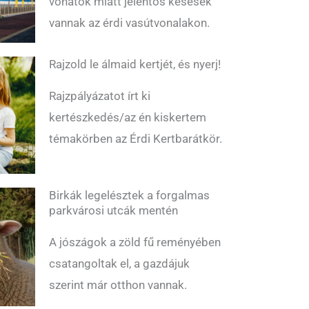
vonatok miatt jelentős késések
vannak az érdi vasútvonalakon.
Rajzold le álmaid kertjét, és nyerj!
Rajzpályázatot írt ki
kertészkedés/az én kiskertem
témakörben az Érdi Kertbarátkör.
Birkák legelésztek a forgalmas
parkvárosi utcák mentén
A jószágok a zöld fű reményében
csatangoltak el, a gazdájuk
szerint már otthon vannak.