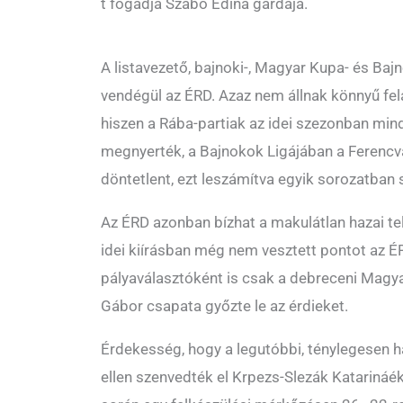
t fogadja Szabó Edina gárdája.
A listavezető, bajnoki-, Magyar Kupa- és Baj
vendégül az ÉRD. Azaz nem állnak könnyű fela
hiszen a Rába-partiak az idei szezonban mi
megnyerték, a Bajnokok Ligájában a Ferencvá
döntetlent, ezt leszámítva egyik sorozatban
Az ÉRD azonban bízhat a makulátlan hazai te
idei kiírásban még nem vesztett pontot az 
pályaválasztóként is csak a debreceni Magy
Gábor csapata győzte le az érdieket.
Érdekesség, hogy a legutóbbi, ténylegesen h
ellen szenvedték el Krpezs-Slezák Katarináék,