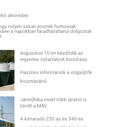
ltó alezredes
hogy milyen sokan érezték fontosnak
ekben a napokban fáradhatatlanul dolgoztak
t.
Augusztus 10-én kezdődik az
ingyenes víztartályok kiosztása
Hasznos információk a vízgyűjtők
kiosztásáról.
Járműhiba miatt több járatot is
törölt a MÁV
A kimaradó Z30-as és S40-es