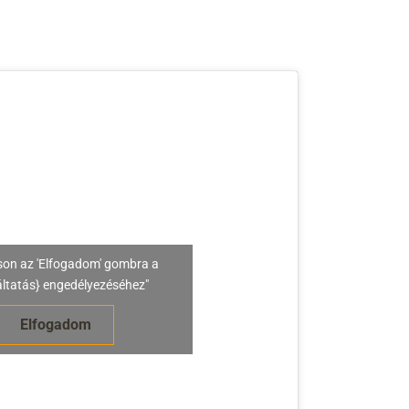
son az 'Elfogadom' gombra a
áltatás} engedélyezéséhez"
Elfogadom