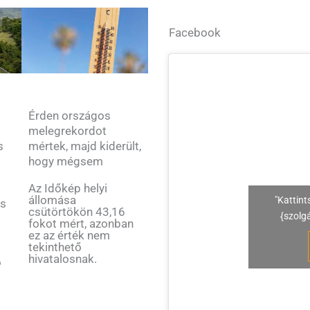
Facebook
Érden országos
melegrekordot
s
mértek, majd kiderült,
hogy mégsem
Az Időkép helyi
állomása
"Kattint
és
csütörtökön 43,16
{szolg
fokot mért, azonban
ez az érték nem
tekinthető
hivatalosnak.
ó