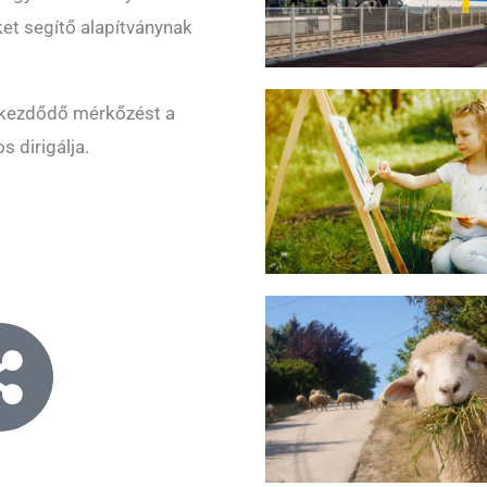
et segítő alapítványnak
n kezdődő mérkőzést a
s dirigálja.