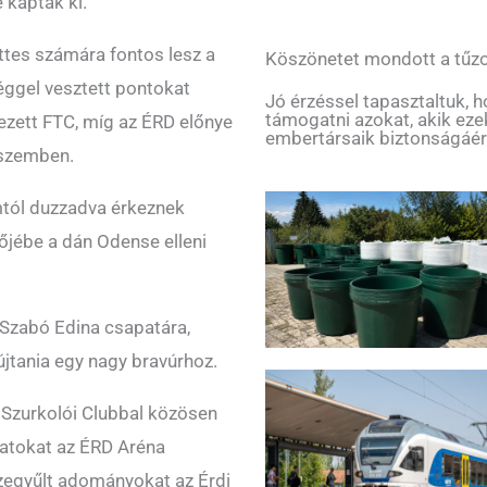
 kaptak ki.
tes számára fontos lesz a
Köszönetet mondott a tűzo
éggel vesztett pontokat
Jó érzéssel tapasztaltuk, 
támogatni azokat, akik ez
yezett FTC, míg az ÉRD előnye
embertársaik biztonságáér
 szemben.
mtól duzzadva érkeznek
őjébe a dán Odense elleni
zabó Edina csapatára,
tania egy nagy bravúrhoz.
Szurkolói Clubbal közösen
latokat az ÉRD Aréna
szegyűlt adományokat az Érdi