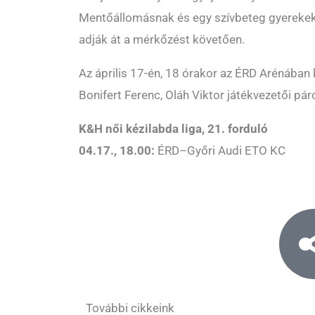
Mentőállomásnak és egy szívbeteg gyerekek
adják át a mérkőzést követően.
Az április 17-én, 18 órakor az ÉRD Arénába
Bonifert Ferenc, Oláh Viktor játékvezetői páro
K&H női kézilabda liga, 21. forduló
04.17., 18.00:
ÉRD–Győri Audi ETO KC
További cikkeink