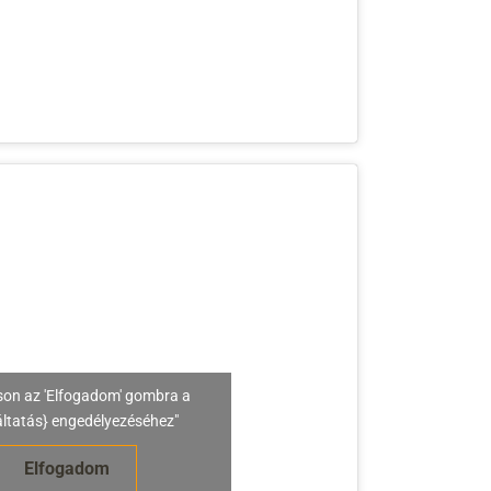
son az 'Elfogadom' gombra a
áltatás} engedélyezéséhez"
Elfogadom