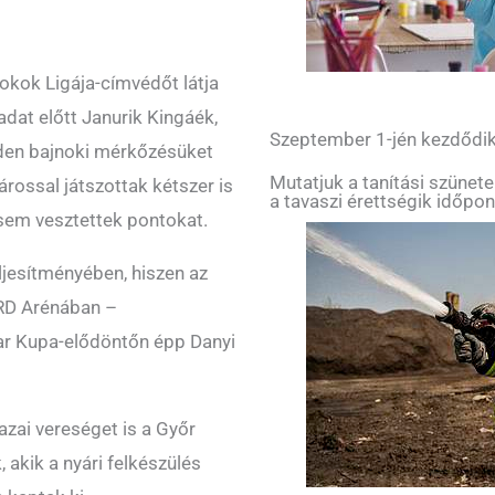
nokok Ligája-címvédőt látja
dat előtt Janurik Kingáék,
Szeptember 1-jén kezdődik 
nden bajnoki mérkőzésüket
Mutatjuk a tanítási szünetek,
rossal játszottak kétszer is
a tavaszi érettségik időpont
 sem vesztettek pontokat.
ljesítményében, hiszen az
ÉRD Arénában –
ar Kupa-elődöntőn épp Danyi
azai vereséget is a Győr
 akik a nyári felkészülés