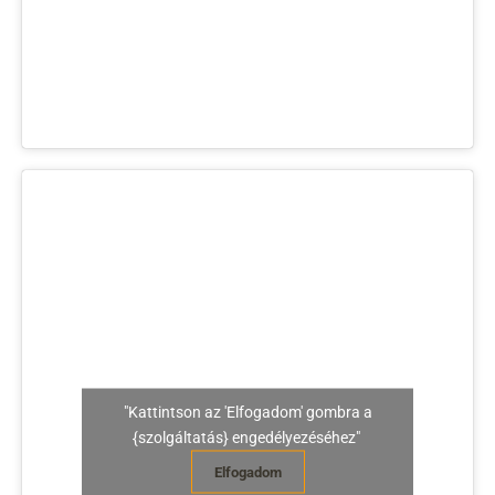
"Kattintson az 'Elfogadom' gombra a
{szolgáltatás} engedélyezéséhez"
Elfogadom