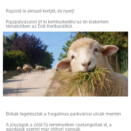
Rajzold le álmaid kertjét, és nyerj!
Rajzpályázatot írt ki kertészkedés/az én kiskertem
témakörben az Érdi Kertbarátkör.
Birkák legelésztek a forgalmas parkvárosi utcák mentén
A jószágok a zöld fű reményében csatangoltak el, a
gazdájuk szerint már otthon vannak.