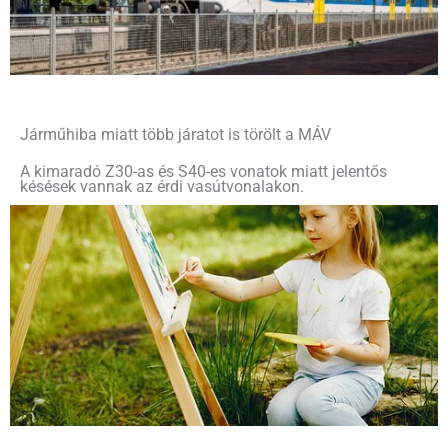
Járműhiba miatt több járatot is törölt a MÁV
A kimaradó Z30-as és S40-es vonatok miatt jelentős
késések vannak az érdi vasútvonalakon.