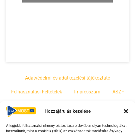
Adatvédelmi és adatkezelési tájékoztató
Felhasználási Feltételek
Impresszum
ÁSZF
Irányelvek
Moderálási szabályzat
Hozzájárulás kezelése
A legjobb felhasználói élmény biztosítása érdekében olyan technológiákat
F
Y
T
használunk, mint a cookie-k (sütik) az eszközadatok tárolására és/vagy