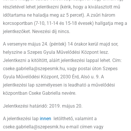
részletével lehet jelentkezni (kérik, hogy a kiválasztott mű
időtartama ne haladja meg az 5 percet). A zsűri három
korcsoportban (7-10, 11-14 és 15-18 évesek) hallgatja meg a
jelentkezőket. Nevezési díj nincs.
A versenyre május 24. (péntek) 14 órakor kerül majd sor,
helyszíne a Szepes Gyula Művelődési Központ lesz.
Jelentkezni a kitöltött, aláírt jelentkezési lappal lehet. Cím:
cseke.gabriella@szepesmk.hu, vagy postai úton Szepes
Gyula Művelődési Központ, 2030 Érd, Alsó u. 9. A
jelentkezési lap személyesen is leadható a művelődési
központban Cseke Gabriella nevére.
Jelentkezési határidő: 2019. május 20.
A jelentkezési lap
innen
letölthető, valamint a
cseke.gabriella@szepesmk.hu e-mail címen vagy