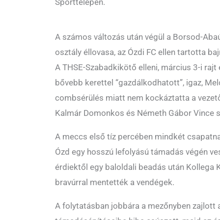
Sporttelepen.
A számos változás után végül a Borsod-Aba
osztály éllovasa, az Ózdi FC ellen tartotta ba
A THSE-Szabadkikötő elleni, március 3-i rajt
bővebb kerettel “gazdálkodhatott”, igaz, Mel
combsérülés miatt nem kockáztatta a vezető
Kalmár Domonkos és Németh Gábor Vince s
A meccs első tíz percében mindkét csapatnak
Ózd egy hosszú lefolyású támadás végén ves
érdiektől egy baloldali beadás után Kollega 
bravúrral mentették a vendégek.
A folytatásban jobbára a mezőnyben zajlott 