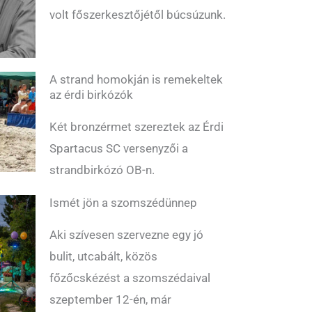
volt főszerkesztőjétől búcsúzunk.
A strand homokján is remekeltek
az érdi birkózók
Két bronzérmet szereztek az Érdi
Spartacus SC versenyzői a
strandbirkózó OB-n.
Ismét jön a szomszédünnep
Aki szívesen szervezne egy jó
bulit, utcabált, közös
főzőcskézést a szomszédaival
szeptember 12-én, már