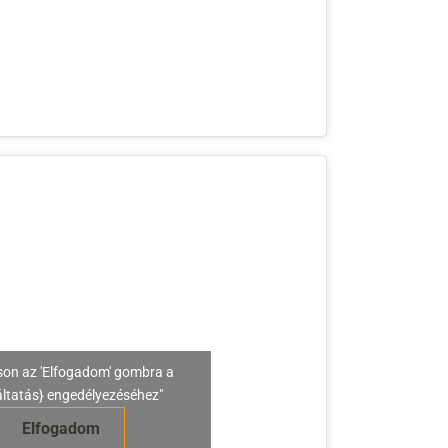
son az 'Elfogadom' gombra a
áltatás} engedélyezéséhez"
Elfogadom