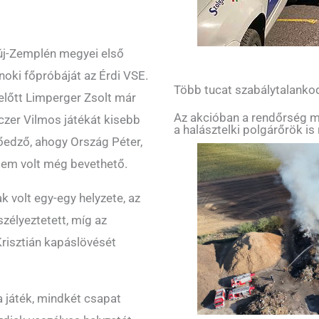
új-Zemplén megyei első
jnoki főpróbáját az Érdi VSE.
Több tucat szabálytalankod
 előtt Limperger Zsolt már
Az akcióban a rendőrség me
czer Vilmos játékát kisebb
a halásztelki polgárőrök is 
edző, ahogy Ország Péter,
em volt még bevethető.
 volt egy-egy helyzete, az
zélyeztetett, míg az
Krisztián kapáslövését
a játék, mindkét csapat