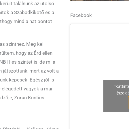
került találnunk az utolsó
ítok a Szabadkikötő és a
Facebook
inthogy mind a hat pontot
as szinthez. Meg kell
ültem, hogy az Érd ellen
NB II-es szintet is, de mi a
 játszottunk, mert az volt a
yunk képesek. Egész jól is
"Kattint
gy elégedett vagyok a mai
{szolg
edzője, Zoran Kuntics.