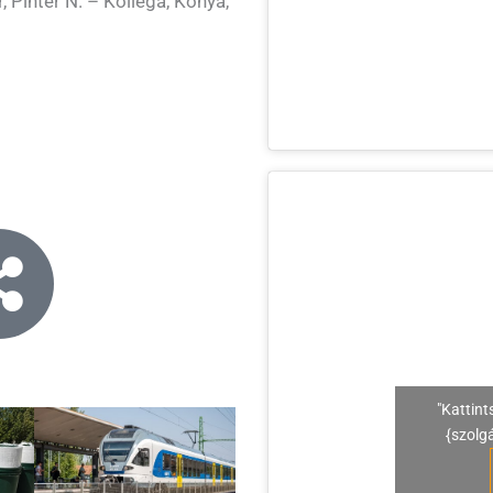
, Pintér N. – Kollega, Kónya,
"Kattint
{szolg