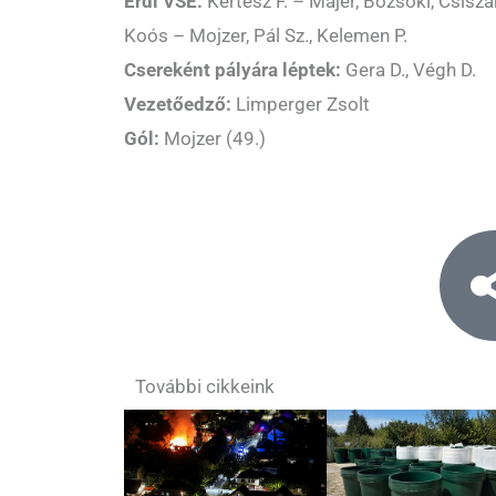
Érdi VSE:
Kertész F. – Májer, Bozsoki, Csiszár
Koós – Mojzer, Pál Sz., Kelemen P.
Csereként pályára léptek:
Gera D., Végh D.
Vezetőedző:
Limperger Zsolt
Gól:
Mojzer (49.)
További cikkeink