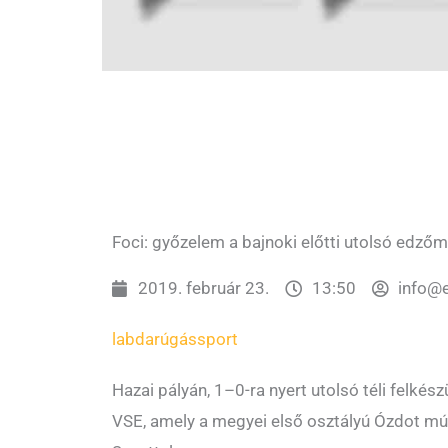
Foci: győzelem a bajnoki előtti utolsó edző
2019. február 23.
13:50
info@
labdarúgás
sport
Hazai pályán, 1–0-ra nyert utolsó téli felkés
VSE, amely a megyei első osztályú Ózdot múlta