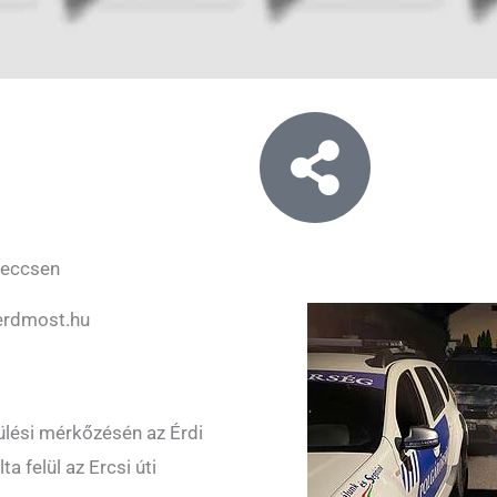
meccsen
erdmost.hu
zülési mérkőzésén az Érdi
 felül az Ercsi úti