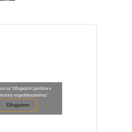
son az 'Elfogadom' gombra a
áltatás} engedélyezéséhez"
Elfogadom