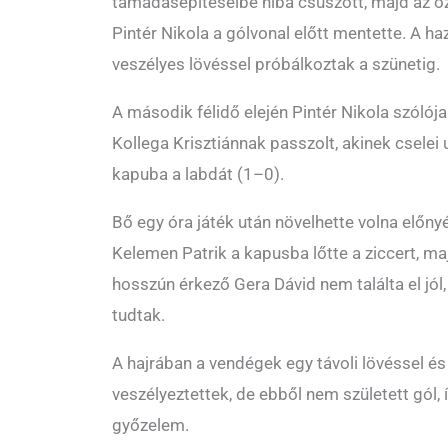
támadásépítéseibe hiba csúszott, majd az óz
Pintér Nikola a gólvonal előtt mentette. A h
veszélyes lövéssel próbálkoztak a szünetig.
A második félidő elején Pintér Nikola szólój
Kollega Krisztiánnak passzolt, akinek cselei 
kapuba a labdát (1–0).
Bő egy óra játék után növelhette volna előnyé
Kelemen Patrik a kapusba lőtte a ziccert, ma
hosszún érkező Gera Dávid nem találta el jól,
tudtak.
A hajrában a vendégek egy távoli lövéssel és
veszélyeztettek, de ebből nem született gól,
győzelem.