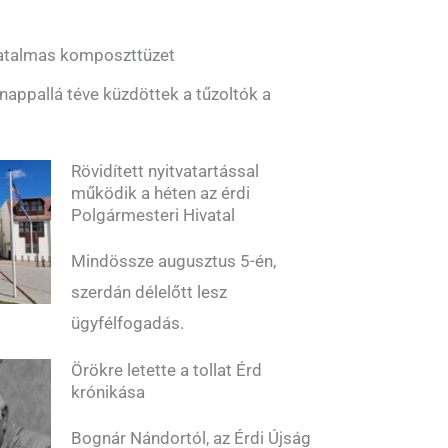
 hatalmas komposzttüzet
 nappallá téve küzdöttek a tűzoltók a
Rövidített nyitvatartással
működik a héten az érdi
Polgármesteri Hivatal
Mindössze augusztus 5-én,
szerdán délelőtt lesz
ügyfélfogadás.
Örökre letette a tollat Érd
krónikása
Bognár Nándortól, az Érdi Újság