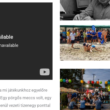
 a mi játékunkhoz egyelőre
. Egy pörgős meccs volt, egy
enül vezeti tizenegy ponttal