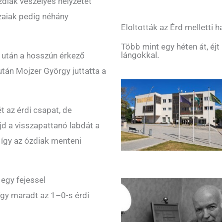
diak veszélyes helyzetét
azaiak pedig néhány
Eloltották az Érd melletti
Több mint egy héten át, éjt
lángokkal.
a után a hosszún érkező
után Mojzer György juttatta a
t az érdi csapat, de
jd a visszapattanó labdát a
 így az ózdiak menteni
 egy fejessel
 így maradt az 1–0-s érdi