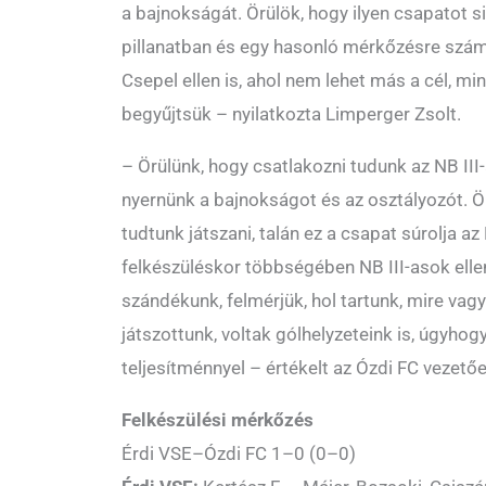
a bajnokságát. Örülök, hogy ilyen csapatot si
pillanatban és egy hasonló mérkőzésre szám
Csepel ellen is, ahol nem lehet más a cél, m
begyűjtsük – nyilatkozta Limperger Zsolt.
– Örülünk, hogy csatlakozni tudunk az NB III-
nyernünk a bajnokságot és az osztályozót. Ör
tudtunk játszani, talán ez a csapat súrolja az 
felkészüléskor többségében NB III-asok ellen
szándékunk, felmérjük, hol tartunk, mire vag
játszottunk, voltak gólhelyzeteink is, úgyho
teljesítménnyel – értékelt az Ózdi FC vezető
Felkészülési mérkőzés
Érdi VSE–Ózdi FC 1–0 (0–0)