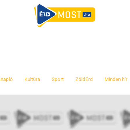
snapló
Kultúra
Sport
ZöldÉrd
Minden hír