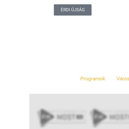
ÉRDI ÚJSÁG
Programok
Váro