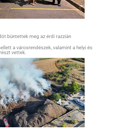
ót büntettek meg az érdi razzián
llett a városrendészek, valamint a helyi és
részt vettek.