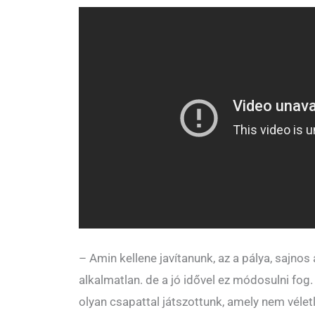
– Amin kellene javítanunk, az a pálya, sajnos
alkalmatlan. de a jó idővel ez módosulni fog
olyan csapattal játszottunk, amely nem véletl