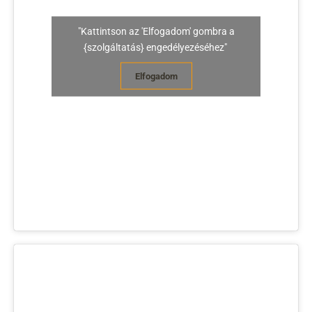
"Kattintson az 'Elfogadom' gombra a
{szolgáltatás} engedélyezéséhez"
Elfogadom