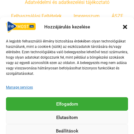
Adatvédelmi és adatkezelési tájékoztató
Felhasználási Feltételek
Impresszum
ÁSZF
Hozzájárulás kezelése
Irányelvek
Moderálási szabályzat
A legjobb felhasználói élmény biztosítása érdekében olyan technológiákat
használunk, mint a cookie-k (sütik) az eszközadatok tárolására és/vagy
F
Y
T
elérésére. Ezen technológiákba való beleegyezése lehetővé teszi számunkra,
hogy olyan adatokat dolgozzunk fel, mint például a böngészési szokások
a
o
i
vagy az egyedi azonosítók ezen az oldalon. A beleegyezés meg nem adása
c
u
k
vagy visszavonása hátrányosan befolyásolhat bizonyos funkciókat és
e
t
t
szolgáltatásokat.
b
u
o
Manage services
o
b
k
o
e
Az Érd Média médiaszolgáltatási tevékenységét a
k
-
Elfogadom
Médiatanács a Magyar Média Mecenatúra program
-
s
keretében támogatja.
Elutasítom
s
q
q
u
Beállítások
2018-2026. © Minden jog fenntartva, Érd Megyei Jogú Város