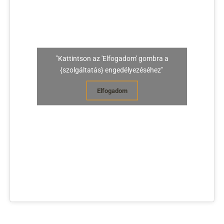
"Kattintson az 'Elfogadom' gombra a
{szolgáltatás} engedélyezéséhez"
Elfogadom