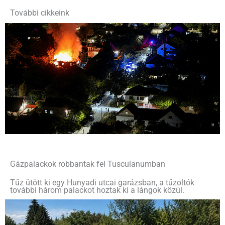
További cikkeink
Gázpalackok robbantak fel Tusculanumban
Tűz ütött ki egy Hunyadi utcai garázsban, a tűzoltók
további három palackot hoztak ki a lángok közül.