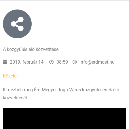
A közgyűlés élő közvetítése
2019. február 14.
08:59
info@erdmost.hu
Közélet
Itt nézheti meg Érd Megyei Jogú Város közgyűlésének élő
közvetítését.