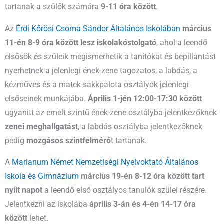
tartanak a szülők számára
9-11 óra között
.
Az
Érdi Kőrösi Csoma Sándor Általános Iskolában
március
11-én 8-9 óra között lesz iskolakóstolgató
, ahol a leendő
elsősök és szüleik megismerhetik a tanítókat és bepillantást
nyerhetnek a jelenlegi ének-zene tagozatos, a labdás, a
kézműves és a matek-sakkpalota osztályok jelenlegi
elsőseinek munkájába.
Április 1-jén 12:00-17:30 között
ugyanitt az emelt szintű ének-zene osztályba jelentkezőknek
zenei meghallgatás
t, a labdás osztályba jelentkezőknek
pedig
mozgásos szintfelmérő
t tartanak.
A
Marianum Német Nemzetiségi Nyelvoktató Általános
Iskola és Gimnázium
március 19-én 8-12 óra között tart
nyílt napot
a leendő első osztályos tanulók szülei részére.
Jelentkezni az iskolába
április 3-án és 4-én 14-17 óra
között
lehet.