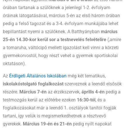
órában tartanak a szülőknek a jelenlegi 1-2. évfolyam
óráinak látogatásával, március 5-én az első három órában
pedig a felső tagozat és a 3-4. évfolyam munkájába lehet
bepillantást nyerni a szülőknek. A Batthyányban
március
25-én 14.30-kor kerül sor a testnevelés felvételire
(,amire
a
tornaruha, váltócipő mellett igazolást kell vinni a körzeti
gyermekorvostól, hogy részt vehet a gyermek sportiskolai
oktatáson).
Az
Érdligeti Általános Iskolában
még két tematikus,
iskolakóstolgató foglalkozást
szerveznek a leendő elsősök
részére.
Március 7-én
az érzékszervek,
április 4-én
pedig a
testmozgás kerül az előtérbe ezeken
16:30-tól
, és a
foglalkozásokat már a leendő 1. osztályok tanítói fogják
tartani, így velük is megismerkedhetnek a résztvevő
gyerekek.
Március 19-én és 21-én
pedig nyílt napokat