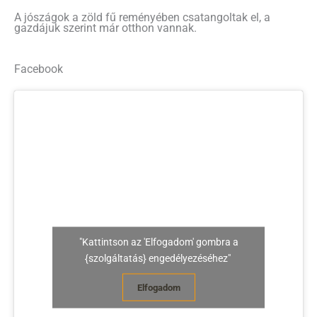
A jószágok a zöld fű reményében csatangoltak el, a
gazdájuk szerint már otthon vannak.
Facebook
"Kattintson az 'Elfogadom' gombra a
{szolgáltatás} engedélyezéséhez"
Elfogadom