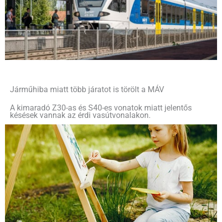
Járműhiba miatt több járatot is törölt a MÁV
A kimaradó Z30-as és S40-es vonatok miatt jelentős
késések vannak az érdi vasútvonalakon.