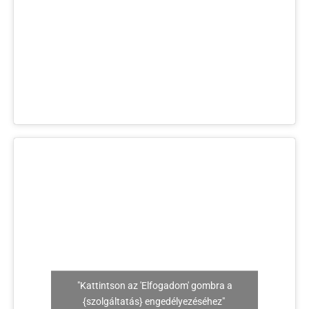
"Kattintson az 'Elfogadom' gombra a
{szolgáltatás} engedélyezéséhez"