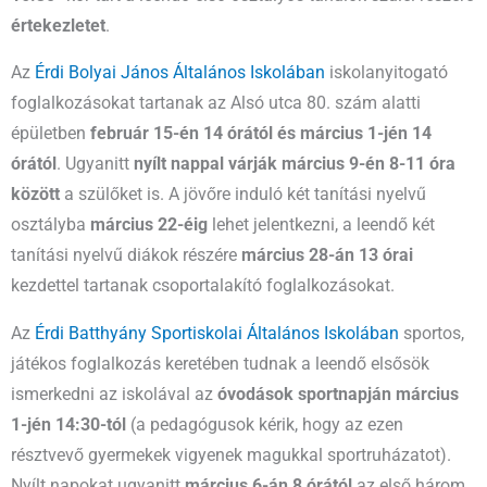
értekezletet
.
Az
Érdi Bolyai János Általános Iskolában
iskolanyitogató
foglalkozásokat tartanak az Alsó utca 80. szám alatti
épületben
február 15-én 14 órától és március 1-jén 14
órától
. Ugyanitt
nyílt nappal várják március 9-én 8-11 óra
között
a szülőket is. A jövőre induló két tanítási nyelvű
osztályba
március 22-éig
lehet jelentkezni, a leendő két
tanítási nyelvű diákok részére
március 28-án 13 órai
kezdettel tartanak csoportalakító foglalkozásokat.
Az
Érdi Batthyány Sportiskolai Általános Iskolában
sportos,
játékos foglalkozás keretében tudnak a leendő elsősök
ismerkedni az iskolával az
óvodások sportnapján március
1-jén 14:30-tól
(a pedagógusok kérik, hogy az ezen
résztvevő gyermekek vigyenek magukkal sportruházatot).
Nyílt napokat ugyanitt
március 6-án 8 órától
az első három