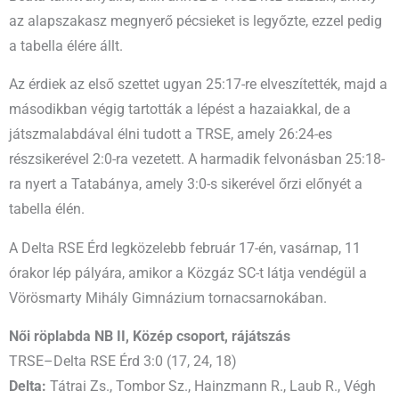
az alapszakasz megnyerő pécsieket is legyőzte, ezzel pedig
a tabella élére állt.
Az érdiek az első szettet ugyan 25:17-re elveszítették, majd a
másodikban végig tartották a lépést a hazaiakkal, de a
játszmalabdával élni tudott a TRSE, amely 26:24-es
részsikerével 2:0-ra vezetett. A harmadik felvonásban 25:18-
ra nyert a Tatabánya, amely 3:0-s sikerével őrzi előnyét a
tabella élén.
A Delta RSE Érd legközelebb február 17-én, vasárnap, 11
órakor lép pályára, amikor a Közgáz SC-t látja vendégül a
Vörösmarty Mihály Gimnázium tornacsarnokában.
Női röplabda NB II, Közép csoport, rájátszás
TRSE–Delta RSE Érd 3:0 (17, 24, 18)
Delta:
Tátrai Zs., Tombor Sz., Hainzmann R., Laub R., Végh