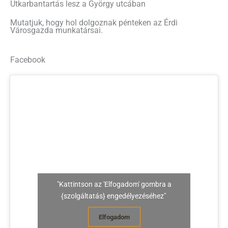
Útkarbantartás lesz a György utcában
Mutatjuk, hogy hol dolgoznak pénteken az Érdi
Városgazda munkatársai.
Facebook
"Kattintson az 'Elfogadom' gombra a
{szolgáltatás} engedélyezéséhez"
Elfogadom