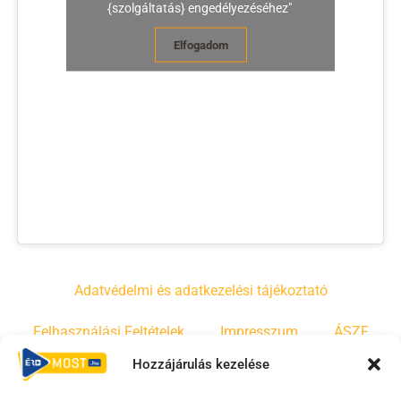
{szolgáltatás} engedélyezéséhez"
Elfogadom
Adatvédelmi és adatkezelési tájékoztató
Felhasználási Feltételek
Impresszum
ÁSZF
Hozzájárulás kezelése
Irányelvek
Moderálási szabályzat