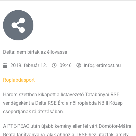
Delta: nem bírtak az éllovassal
2019. február 12.
09:46
info@erdmost.hu
Röplabda
sport
Három szettben kikapott a listavezető Tatabányai RSE
vendégeként a Delta RSE Érd a női röplabda NB II Közép
csoportjának rájátszásában.
A PTE-PEAC után újabb kemény ellenfél várt Dömötör-Mátrai
Beáta tanítványaira, akik ahhoz a TRSE-hez utaztak, amely