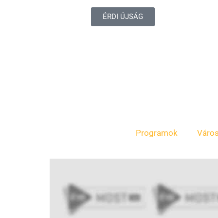
ÉRDI ÚJSÁG
Programok
Váro