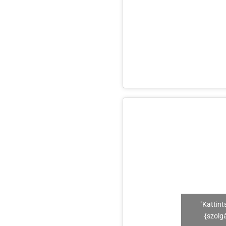
"Kattint
{szolg