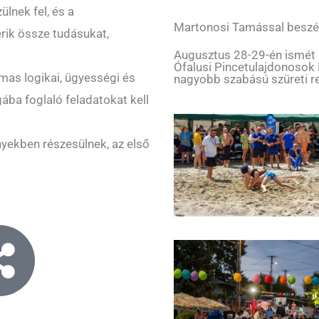
lnek fel, és a
Martonosi Tamással beszé
rik össze tudásukat,
Augusztus 28-29-én ismét me
Ófalusi Pincetulajdonosok
lmas logikai, ügyességi és
nagyobb szabású szüreti r
ba foglaló feladatokat kell
yekben részesülnek, az első