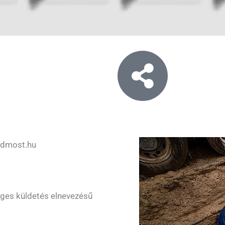
rdmost.hu
ges küldetés elnevezésű