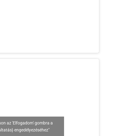
son az 'Elfogadom' gombra a
áltatás} engedélyezéséhez"