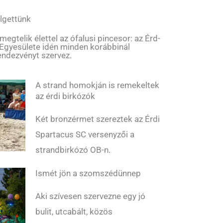
lgettünk
gtelik élettel az ófalusi pincesor: az Érd-
 Egyesülete idén minden korábbinál
endezvényt szervez.
A strand homokján is remekeltek
az érdi birkózók
Két bronzérmet szereztek az Érdi
Spartacus SC versenyzői a
strandbirkózó OB-n.
Ismét jön a szomszédünnep
Aki szívesen szervezne egy jó
bulit, utcabált, közös