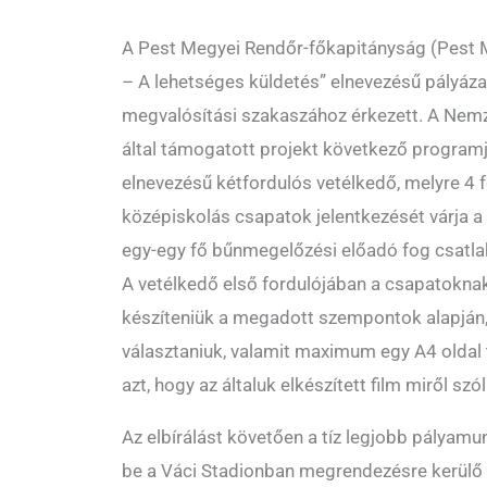
A Pest Megyei Rendőr-főkapitányság (Pes
– A lehetséges küldetés” elnevezésű pályáza
megvalósítási szakaszához érkezett. A Nem
által támogatott projekt következő program
elnevezésű kétfordulós vetélkedő, melyre 4 
középiskolás csapatok jelentkezését várja 
egy-egy fő bűnmegelőzési előadó fog csatlak
A vetélkedő első fordulójában a csapatoknak 
készíteniük a megadott szempontok alapján,
választaniuk, valamit maximum egy A4 oldal t
azt, hogy az általuk elkészített film miről szól
Az elbírálást követően a tíz legjobb pályamu
be a Váci Stadionban megrendezésre kerülő 