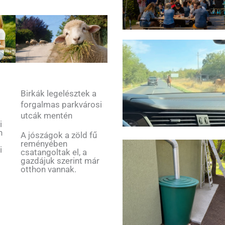
Birkák legelésztek a
forgalmas parkvárosi
utcák mentén
i
n
A jószágok a zöld fű
reményében
i
csatangoltak el, a
gazdájuk szerint már
otthon vannak.