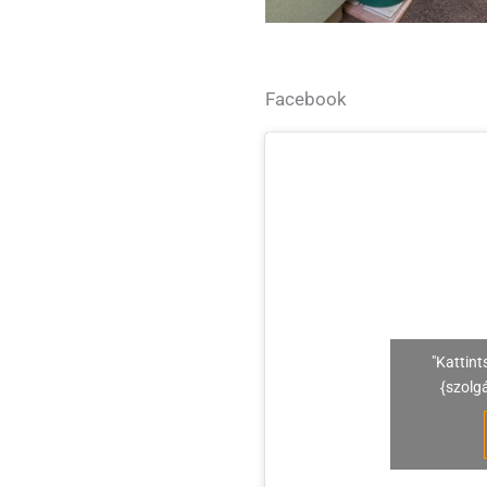
Facebook
"Kattint
{szolg