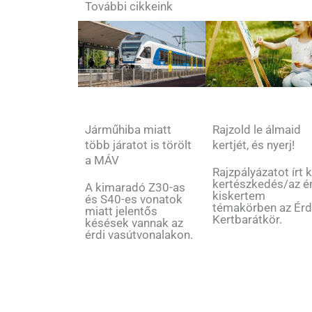
További cikkeink
Rajzold le álmaid
Járműhiba miatt
kertjét, és nyerj!
több járatot is törölt
a MÁV
Rajzpályázatot írt k
kertészkedés/az é
A kimaradó Z30-as
kiskertem
és S40-es vonatok
témakörben az Érd
miatt jelentős
Kertbarátkör.
késések vannak az
érdi vasútvonalakon.