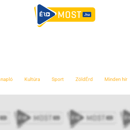
snapló
Kultúra
Sport
ZöldÉrd
Minden hír