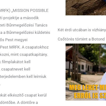
t MRFK) „MISSION POSSIBLE
ti projektje a második
zeti Bűnmegelőzési Tanács
Két érdi utcában is vízhián
ja a Bűnmegelőzési küldetés
Csőtörés történt a Botond 
fős Pest megyei
a Pest MRFK. A csapatokhoz
ozni, mint csapatkapitány.
filmplakátot kell
 csapatnevet kell
erjedelemben kell leírniuk
.
nkát elkészítő csapat kerül
döntőbe. A döntőre a