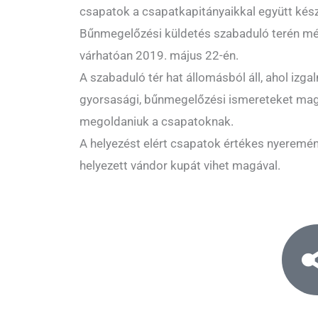
csapatok a csapatkapitányaikkal együtt készü
Bűnmegelőzési küldetés szabaduló terén mé
várhatóan 2019. május 22-én.
A szabaduló tér hat állomásból áll, ahol izga
gyorsasági, bűnmegelőzési ismereteket magá
megoldaniuk a csapatoknak.
A helyezést elért csapatok értékes nyeremén
helyezett vándor kupát vihet magával.