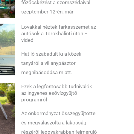
főzőcskézést a szomszédaival
szeptember 12-én, már
Lovakkal néztek farkasszemet az
autósok a Törökbálinti úton –
videó
Hat ló szabadult ki a közeli
tanyáról a villanypásztor
meghibásodása miatt.
Ezek a legfontosabb tudnivalók
az ingyenes esővízgyűjtő-
programról
Az önkormányzat összegyűjtötte
és megválaszolta a lakosság
részéről leggyakrabban felmerülő