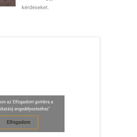
kérdéseket.
son az 'Elfogadom' gombra a
áltatás} engedélyezéséhez"
Elfogadom