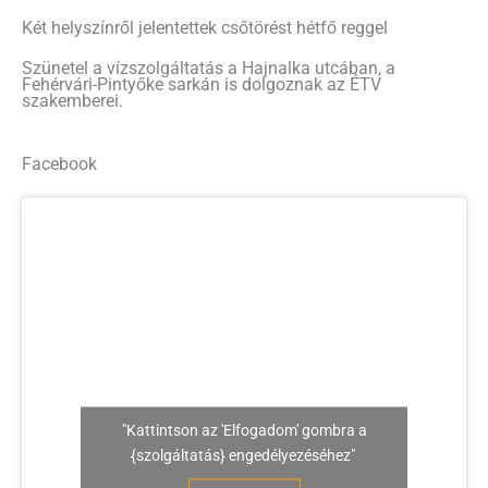
Két helyszínről jelentettek csőtörést hétfő reggel
Szünetel a vízszolgáltatás a Hajnalka utcában, a
Fehérvári-Pintyőke sarkán is dolgoznak az ÉTV
szakemberei.
Facebook
"Kattintson az 'Elfogadom' gombra a
{szolgáltatás} engedélyezéséhez"