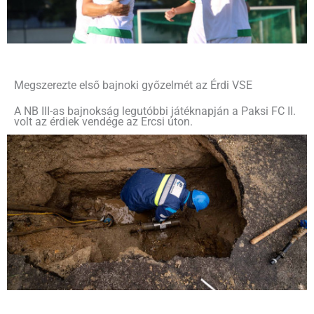
Megszerezte első bajnoki győzelmét az Érdi VSE
A NB III-as bajnokság legutóbbi játéknapján a Paksi FC II.
volt az érdiek vendége az Ercsi úton.