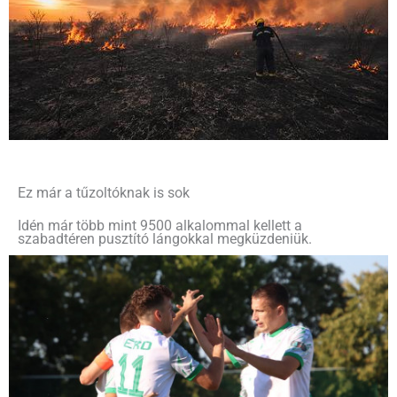
Ez már a tűzoltóknak is sok
Idén már több mint 9500 alkalommal kellett a
szabadtéren pusztító lángokkal megküzdeniük.