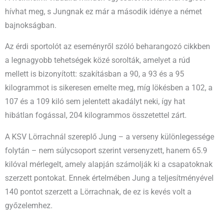
hívhat meg, s Jungnak ez már a második idénye a német
bajnokságban.
Az érdi sportolót az eseményről szóló beharangozó cikkben
a legnagyobb tehetségek közé sorolták, amelyet a rúd
mellett is bizonyított: szakításban a 90, a 93 és a 95
kilogrammot is sikeresen emelte meg, míg lökésben a 102, a
107 és a 109 kiló sem jelentett akadályt neki, így hat
hibátlan fogással, 204 kilogrammos összetettel zárt.
A KSV Lörrachnál szereplő Jung – a verseny különlegessége
folytán – nem súlycsoport szerint versenyzett, hanem 65.9
kilóval mérlegelt, amely alapján számolják ki a csapatoknak
szerzett pontokat. Ennek értelmében Jung a teljesítményével
140 pontot szerzett a Lörrachnak, de ez is kevés volt a
győzelemhez.