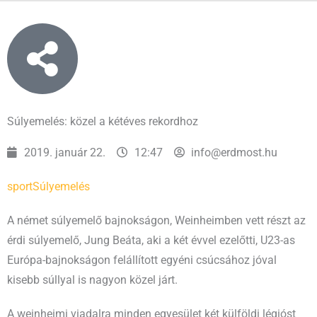
Súlyemelés: közel a kétéves rekordhoz
2019. január 22.
12:47
info@erdmost.hu
sport
Súlyemelés
A német súlyemelő bajnokságon, Weinheimben vett részt az
érdi súlyemelő, Jung Beáta, aki a két évvel ezelőtti, U23-as
Európa-bajnokságon felállított egyéni csúcsához jóval
kisebb súllyal is nagyon közel járt.
A weinheimi viadalra minden egyesület két külföldi légióst