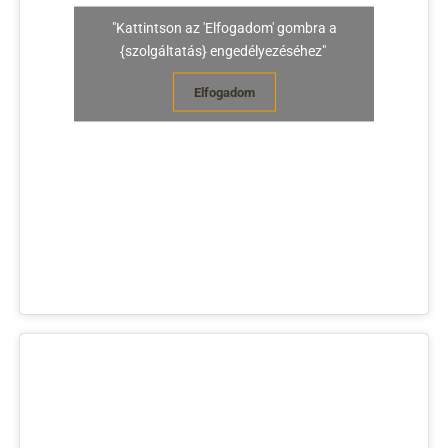
"Kattintson az 'Elfogadom' gombra a
{szolgáltatás} engedélyezéséhez"
Elfogadom