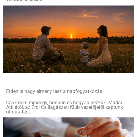
Érden is nagy élmény lesz a napfogyatkozás
Csak nem mindegy, honnan és hogyan nézzük. Mádai
Attilától, az Érdi Csillagászati Klub vezetőjétől kaptunk
útmutatást.