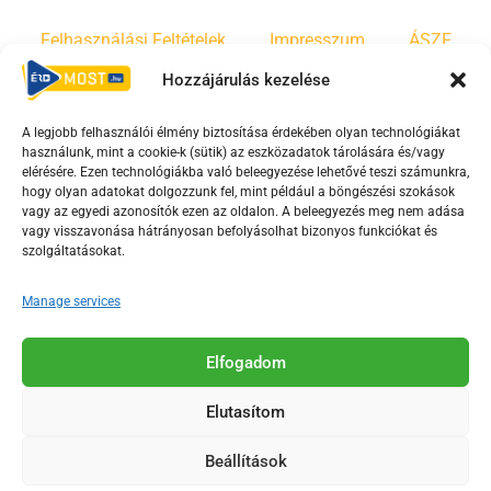
Felhasználási Feltételek
Impresszum
ÁSZF
Hozzájárulás kezelése
Irányelvek
Moderálási szabályzat
A legjobb felhasználói élmény biztosítása érdekében olyan technológiákat
használunk, mint a cookie-k (sütik) az eszközadatok tárolására és/vagy
F
Y
T
elérésére. Ezen technológiákba való beleegyezése lehetővé teszi számunkra,
hogy olyan adatokat dolgozzunk fel, mint például a böngészési szokások
a
o
i
vagy az egyedi azonosítók ezen az oldalon. A beleegyezés meg nem adása
c
u
k
vagy visszavonása hátrányosan befolyásolhat bizonyos funkciókat és
e
t
t
szolgáltatásokat.
b
u
o
Manage services
o
b
k
o
e
Az Érd Média médiaszolgáltatási tevékenységét a
k
-
Elfogadom
Médiatanács a Magyar Média Mecenatúra program
-
s
keretében támogatja.
Elutasítom
s
q
q
u
Beállítások
u
a
2018-2026. © Minden jog fenntartva, Érd Megyei Jogú Város