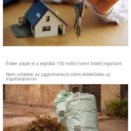
Érden adják el a legtöbb 100 millió forint feletti ingatlant
Nem csökken az agglomeráció iránti érdeklődés az
ingatlanpiacon.