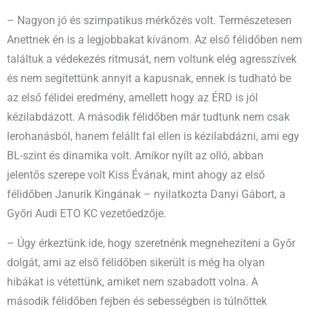
– Nagyon jó és szimpatikus mérkőzés volt. Természetesen
Anettnek én is a legjobbakat kívánom. Az első félidőben nem
találtuk a védekezés ritmusát, nem voltunk elég agresszívek
és nem segítettünk annyit a kapusnak, ennek is tudható be
az első félidei eredmény, amellett hogy az ÉRD is jól
kézilabdázott. A második félidőben már tudtunk nem csak
lerohanásból, hanem felállt fal ellen is kézilabdázni, ami egy
BL-szint és dinamika volt. Amikor nyílt az olló, abban
jelentős szerepe volt Kiss Évának, mint ahogy az első
félidőben Janurik Kingának – nyilatkozta Danyi Gábort, a
Győri Audi ETO KC vezetőedzője.
– Úgy érkeztünk ide, hogy szeretnénk megnehezíteni a Győr
dolgát, ami az első félidőben sikerült is még ha olyan
hibákat is vétettünk, amiket nem szabadott volna. A
második félidőben fejben és sebességben is túlnőttek