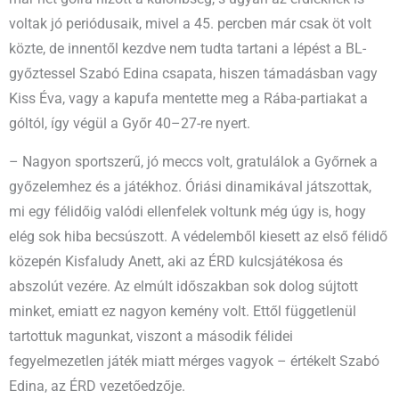
voltak jó periódusaik, mivel a 45. percben már csak öt volt
közte, de innentől kezdve nem tudta tartani a lépést a BL-
győztessel Szabó Edina csapata, hiszen támadásban vagy
Kiss Éva, vagy a kapufa mentette meg a Rába-partiakat a
góltól, így végül a Győr 40–27-re nyert.
– Nagyon sportszerű, jó meccs volt, gratulálok a Győrnek a
győzelemhez és a játékhoz. Óriási dinamikával játszottak,
mi egy félidőig valódi ellenfelek voltunk még úgy is, hogy
elég sok hiba becsúszott. A védelemből kiesett az első félidő
közepén Kisfaludy Anett, aki az ÉRD kulcsjátékosa és
abszolút vezére. Az elmúlt időszakban sok dolog sújtott
minket, emiatt ez nagyon kemény volt. Ettől függetlenül
tartottuk magunkat, viszont a második félidei
fegyelmezetlen játék miatt mérges vagyok – értékelt Szabó
Edina, az ÉRD vezetőedzője.