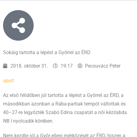
Sokáig tartotta a lépést a Győrrel az ÉRD
2018. október 31.
19:17
Pecsuvácz Péter
sport
Az első félidőben jól tartotta a lépést a Győrrel az ÉRD, a
másodikban azonban a Rába-partiak tempót váltottak és
40–27-re legyőzték Szabó Edina csapatát a női kézilabda
NB I nyolcadik körében.
Nem kezdte jól a Győr elleni mérkőzését az ÉRD, hiszen a