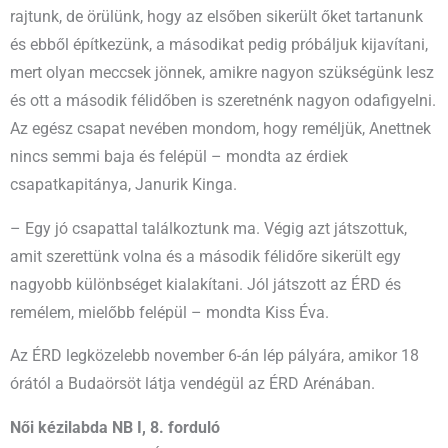
rajtunk, de örülünk, hogy az elsőben sikerült őket tartanunk
és ebből építkezünk, a másodikat pedig próbáljuk kijavítani,
mert olyan meccsek jönnek, amikre nagyon szükségünk lesz
és ott a második félidőben is szeretnénk nagyon odafigyelni.
Az egész csapat nevében mondom, hogy reméljük, Anettnek
nincs semmi baja és felépül – mondta az érdiek
csapatkapitánya, Janurik Kinga.
– Egy jó csapattal találkoztunk ma. Végig azt játszottuk,
amit szerettünk volna és a második félidőre sikerült egy
nagyobb különbséget kialakítani. Jól játszott az ÉRD és
remélem, mielőbb felépül – mondta Kiss Éva.
Az ÉRD legközelebb november 6-án lép pályára, amikor 18
órától a Budaörsöt látja vendégül az ÉRD Arénában.
Női kézilabda NB I, 8. forduló