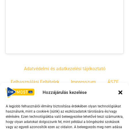
Adatvédelmi és adatkezelési tájékoztató
Felhasználási Feltételek
Impresszum
ÁSZF
Hozzájárulás kezelése
Irányelvek
Moderálási szabályzat
A legjobb felhasználói élmény biztosítása érdekében olyan technológiákat
használunk, mint a cookie-k (sütik) az eszközadatok tárolására és/vagy
F
Y
T
elérésére. Ezen technológiákba való beleegyezése lehetővé teszi számunkra,
hogy olyan adatokat dolgozzunk fel, mint például a böngészési szokások
a
o
i
vagy az egyedi azonosítók ezen az oldalon. A beleegyezés meg nem adása