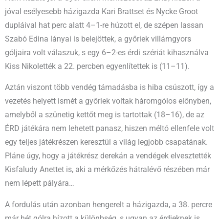
jóval esélyesebb házigazda Kari Brattset és Nycke Groot
dupláival hat perc alatt 4–1-re húzott el, de szépen lassan
Szabó Edina lányai is belejöttek, a győriek villámgyors
góljaira volt válaszuk, s egy 6–2-es érdi szériát kihasználva
Kiss Nikolették a 22. percben egyenlítettek is (11–11).
Aztán viszont több vendég támadásba is hiba csúszott, így a
vezetés helyett ismét a győriek voltak háromgólos előnyben,
amelyből a szünetig kettőt meg is tartottak (18–16), de az
ÉRD játékára nem lehetett panasz, hiszen méltó ellenfele volt
egy teljes játékrészen keresztül a világ legjobb csapatának.
Pláne úgy, hogy a játékrész derekán a vendégek elvesztették
Kisfaludy Anettet is, aki a mérkőzés hátralévő részében már
nem lépett pályára…
A fordulás után azonban hengerelt a házigazda, a 38. percre
már hét gólra hízott a különbség, s ugyan az érdieknek is