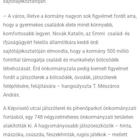
sajtótájékoztatóján.
– A város, illetve a kormány nagyon sok figyelmet fordít arra,
hogy a gyermekes családok élete minél könnyebb,
komfortosabb legyen. Novák Katalin, az Emmi család- és
ifjúságügyért felelős államtitkára keddi érdi
sajtótájékoztatóján elmondta, hogy a kormány 500 millió
forinttal támogatja családi és munkahelyi bölcsődék
létrehozását. Érd önkormányzata pedig kiemelt figyelmet
fordít a játszóterek a bölcsődék, óvodák, játszóterek
felépítésére, felújítására – hangsúlyozta T. Mészáros
András.
A Képviselő utcai játszóteret és pihenőparkot önkormányzati
forrásból, egy 748 négyzetméteres önkormányzati területen
alakították ki. A hagyományosabb játszóeszközök – hinta,
mászóka, csúszda, fészekhinták, rugós játékok – mellett