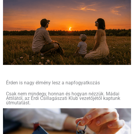
Érden is nagy élmény lesz a napfogyatkozás
Csak nem mindegy, honnan és hogyan nézzük. Mádai
Attilától, az Érdi Csillagászati Klub vezetőjétől kaptunk
útmutatást.