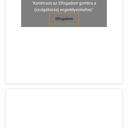
"Kattintson az 'Elfogadom' gombra a
{szolgáltatás} engedélyezéséhez"
Elfogadom