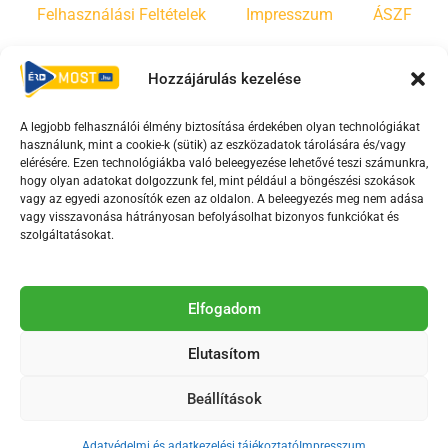
Felhasználási Feltételek
Impresszum
ÁSZF
Irányelvek
Moderálási szabályzat
Hozzájárulás kezelése
A legjobb felhasználói élmény biztosítása érdekében olyan technológiákat
F
Y
T
használunk, mint a cookie-k (sütik) az eszközadatok tárolására és/vagy
a
o
i
elérésére. Ezen technológiákba való beleegyezése lehetővé teszi számunkra,
c
u
k
hogy olyan adatokat dolgozzunk fel, mint például a böngészési szokások
vagy az egyedi azonosítók ezen az oldalon. A beleegyezés meg nem adása
e
t
t
vagy visszavonása hátrányosan befolyásolhat bizonyos funkciókat és
b
u
o
szolgáltatásokat.
o
b
k
o
e
Az Érd Média médiaszolgáltatási tevékenységét a
k
-
Elfogadom
Médiatanács a Magyar Média Mecenatúra program
-
s
keretében támogatja.
Elutasítom
s
q
q
u
Beállítások
u
a
2018-2026. © Minden jog fenntartva, Érd Megyei Jogú Város
a
r
Polgármesteri Hivatal Média Osztálya
Adatvédelmi és adatkezelési tájékoztató
Impresszum