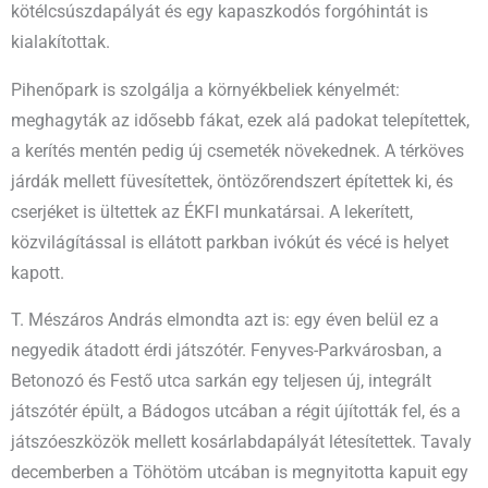
kötélcsúszdapályát és egy kapaszkodós forgóhintát is
kialakítottak.
Pihenőpark is szolgálja a környékbeliek kényelmét:
meghagyták az idősebb fákat, ezek alá padokat telepítettek,
a kerítés mentén pedig új csemeték növekednek. A térköves
járdák mellett füvesítettek, öntözőrendszert építettek ki, és
cserjéket is ültettek az ÉKFI munkatársai. A lekerített,
közvilágítással is ellátott parkban ivókút és vécé is helyet
kapott.
T. Mészáros András elmondta azt is: egy éven belül ez a
negyedik átadott érdi játszótér. Fenyves-Parkvárosban, a
Betonozó és Festő utca sarkán egy teljesen új, integrált
játszótér épült, a Bádogos utcában a régit újították fel, és a
játszóeszközök mellett kosárlabdapályát létesítettek. Tavaly
decemberben a Töhötöm utcában is megnyitotta kapuit egy