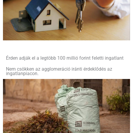
Érden adják el a legtöbb 100 millió forint feletti ingatlant
Nem csökken az agglomeráció iránti érdeklődés az
ingatlanpiacon.