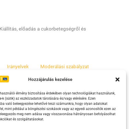
iállítás, előadás a cukorbetegségről és
Irányelvek
Moderálási szabályzat
Hozzájárulás kezelése
lhasználói élmény biztosítása érdekében olyan technológiákat használunk,
e-k (sütik) az eszközadatok tárolására és/vagy elérésére. Ezen
ba való beleegyezése lehetővé teszi számunkra, hogy olyan adatokat
el, mint például a böngészési szokások vagy az egyedi azonosítók ezen az
beleegyezés meg nem adása vagy visszavonása hátrányosan befolyásolhat
kciókat és szolgáltatásokat.