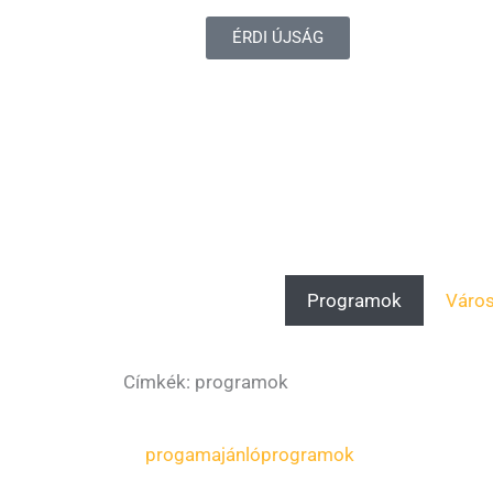
ÉRDI ÚJSÁG
Programok
Váro
Címkék: programok
Oldal
Oldal
Oldal
Oldal
progamajánló
programok