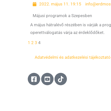
2022. május 11. 19:15
info@erdmos
Májusi programok a Szepesben
A május hátralévő részében is várják a pr
operettválogatás várja az érdeklődőket.
1
2
3
4
Adatvédelmi és adatkezelési tájékoztató
F
Y
T
a
o
i
c
u
k
e
t
t
b
u
o
o
b
k