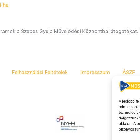
t.hu
ogramok a Szepes Gyula Művelődési Központba látogatókat. K
Felhasználási Feltételek
Impresszum
ÁSZF
A legjobb fe
mint a cooki
technológiák
dolgozzunk f
oldalon. A 
bizonyos fun