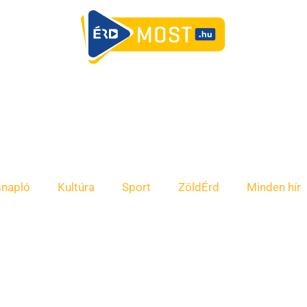
snapló
Kultúra
Sport
ZöldÉrd
Minden hír