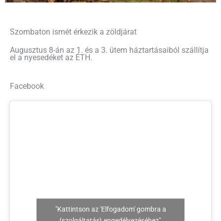
Szombaton ismét érkezik a zöldjárat
Augusztus 8-án az 1. és a 3. ütem háztartásaiból szállítja
el a nyesedéket az ÉTH.
Facebook
"Kattintson az 'Elfogadom' gombra a
{szolgáltatás} engedélyezéséhez"