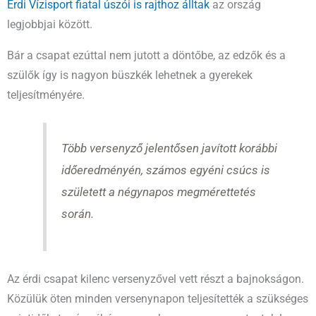
Érdi Vízisport fiatal úszói is rajthoz álltak
az ország
legjobbjai között.
Bár a csapat ezúttal nem jutott a döntőbe, az edzők és a
szülők így is nagyon büszkék lehetnek a gyerekek
teljesítményére.
Több versenyző jelentősen javított korábbi
időeredményén, számos egyéni csúcs is
született a négynapos megmérettetés
során.
Az érdi csapat kilenc versenyzővel vett részt a bajnokságon.
Közülük öten minden versenynapon teljesítették a szükséges