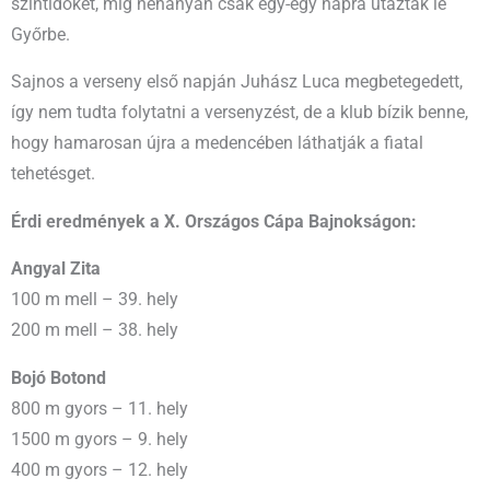
szintidőket, míg néhányan csak egy-egy napra utaztak le
Győrbe.
Sajnos a verseny első napján Juhász Luca megbetegedett,
így nem tudta folytatni a versenyzést, de a klub bízik benne,
hogy hamarosan újra a medencében láthatják a fiatal
tehetésget.
Érdi eredmények a X. Országos Cápa Bajnokságon:
Angyal Zita
100 m mell – 39. hely
200 m mell – 38. hely
Bojó Botond
800 m gyors – 11. hely
1500 m gyors – 9. hely
400 m gyors – 12. hely