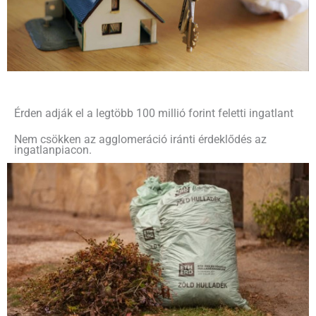
Érden adják el a legtöbb 100 millió forint feletti ingatlant
Nem csökken az agglomeráció iránti érdeklődés az
ingatlanpiacon.