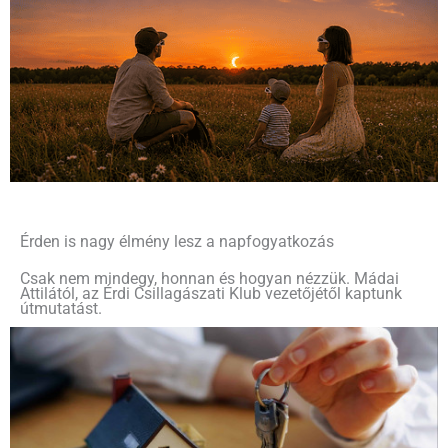
Érden is nagy élmény lesz a napfogyatkozás
Csak nem mindegy, honnan és hogyan nézzük. Mádai
Attilától, az Érdi Csillagászati Klub vezetőjétől kaptunk
útmutatást.