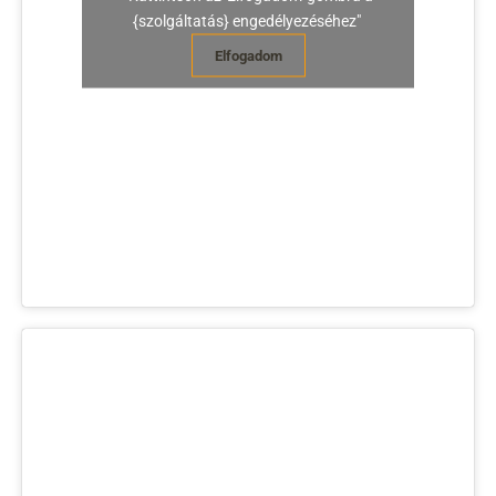
{szolgáltatás} engedélyezéséhez"
Elfogadom