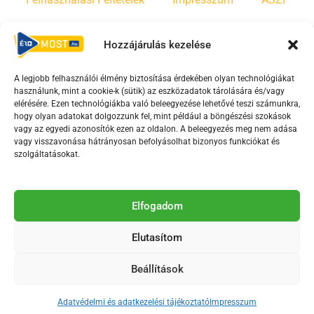
Felhasználási Feltételek
Impresszum
ÁSZF
Irányelvek
Moderálási szabályzat
Hozzájárulás kezelése
A legjobb felhasználói élmény biztosítása érdekében olyan technológiákat
F
Y
T
használunk, mint a cookie-k (sütik) az eszközadatok tárolására és/vagy
a
o
i
elérésére. Ezen technológiákba való beleegyezése lehetővé teszi számunkra,
c
u
k
hogy olyan adatokat dolgozzunk fel, mint például a böngészési szokások
vagy az egyedi azonosítók ezen az oldalon. A beleegyezés meg nem adása
e
t
t
vagy visszavonása hátrányosan befolyásolhat bizonyos funkciókat és
b
u
o
szolgáltatásokat.
o
b
k
o
e
Az Érd Média médiaszolgáltatási tevékenységét a
k
-
Elfogadom
Médiatanács a Magyar Média Mecenatúra program
-
s
keretében támogatja.
Elutasítom
s
q
q
u
Beállítások
u
a
2018-2026. © Minden jog fenntartva, Érd Megyei Jogú Város
a
r
Polgármesteri Hivatal Média Osztálya
Adatvédelmi és adatkezelési tájékoztató
Impresszum
r
e