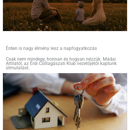
Érden is nagy élmény lesz a napfogyatkozás
Csak nem mindegy, honnan és hogyan nézzük. Mádai
Attilától, az Érdi Csillagászati Klub vezetőjétől kaptunk
útmutatást.