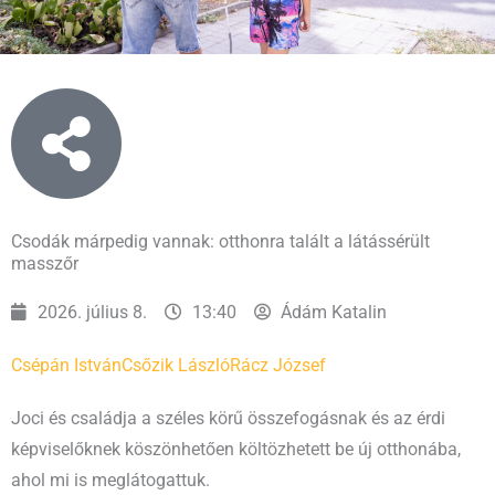
Csodák márpedig vannak: otthonra talált a látássérült
masszőr
2026. július 8.
13:40
Ádám Katalin
Csépán István
Csőzik László
Rácz József
Joci és családja a széles körű összefogásnak és az érdi
képviselőknek köszönhetően költözhetett be új otthonába,
ahol mi is meglátogattuk.