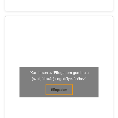
"Kattintson az 'Elfogadom' gombra a
{szolgáltatás} engedélyezéséhez"
Elfogadom