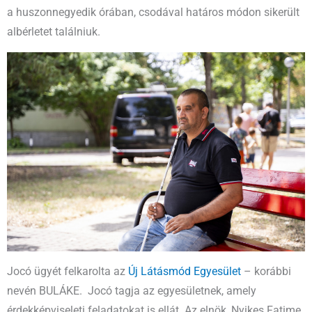
a huszonnegyedik órában, csodával határos módon sikerült
albérletet találniuk.
Jocó ügyét felkarolta az
Új Látásmód Egyesület
– korábbi
nevén BULÁKE. Jocó tagja az egyesületnek, amely
érdekképviseleti feladatokat is ellát. Az elnök, Nyikes Fatime