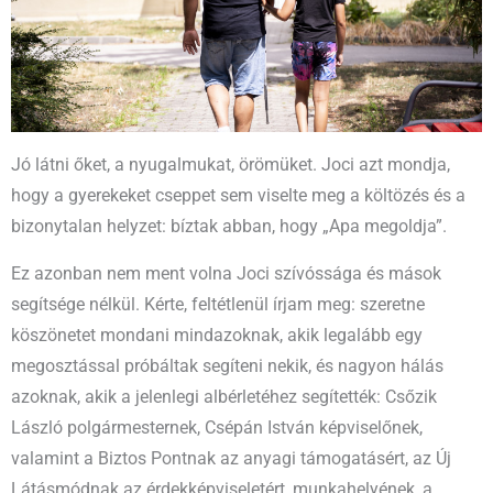
Jó látni őket, a nyugalmukat, örömüket. Joci azt mondja,
hogy a gyerekeket cseppet sem viselte meg a költözés és a
bizonytalan helyzet: bíztak abban, hogy „Apa megoldja”.
Ez azonban nem ment volna Joci szívóssága és mások
segítsége nélkül. Kérte, feltétlenül írjam meg: szeretne
köszönetet mondani mindazoknak, akik legalább egy
megosztással próbáltak segíteni nekik, és nagyon hálás
azoknak, akik a jelenlegi albérletéhez segítették: Csőzik
László polgármesternek, Csépán István képviselőnek,
valamint a Biztos Pontnak az anyagi támogatásért, az Új
Látásmódnak az érdekképviseletért, munkahelyének, a