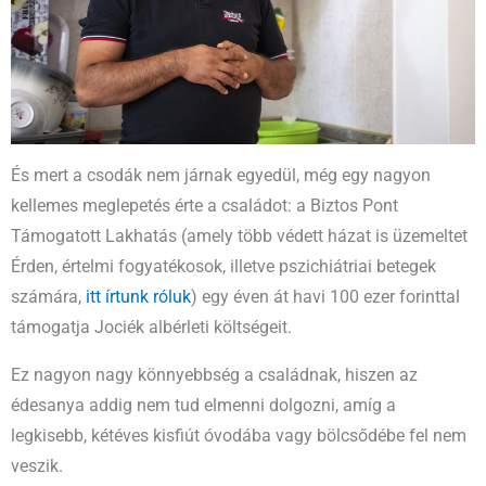
És mert a csodák nem járnak egyedül, még egy nagyon
kellemes meglepetés érte a családot: a Biztos Pont
Támogatott Lakhatás (amely több védett házat is üzemeltet
Érden, értelmi fogyatékosok, illetve pszichiátriai betegek
számára,
itt írtunk róluk
) egy éven át havi 100 ezer forinttal
támogatja Jociék albérleti költségeit.
Ez nagyon nagy könnyebbség a családnak, hiszen az
édesanya addig nem tud elmenni dolgozni, amíg a
legkisebb, kétéves kisfiút óvodába vagy bölcsődébe fel nem
veszik.