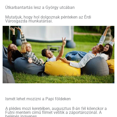
Útkarbantartás lesz a György utcában
Mutatjuk, hogy hol dolgoznak pénteken az Érdi
Városgazda munkatársai.
Ismét lehet mozizni a Papi földeken
A plédes mozi keretében, augusztus 8-án fél kilenckor a
Futni mentem című filmet vetítik a záportározónál. A
belépés ingyenes.