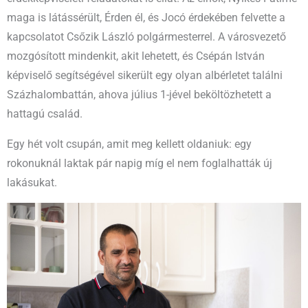
maga is látássérült, Érden él, és Jocó érdekében felvette a
kapcsolatot Csőzik László polgármesterrel. A városvezető
mozgósított mindenkit, akit lehetett, és Csépán István
képviselő segítségével sikerült egy olyan albérletet találni
Százhalombattán, ahova július 1-jével beköltözhetett a
hattagú család.
Egy hét volt csupán, amit meg kellett oldaniuk: egy
rokonuknál laktak pár napig míg el nem foglalhatták új
lakásukat.