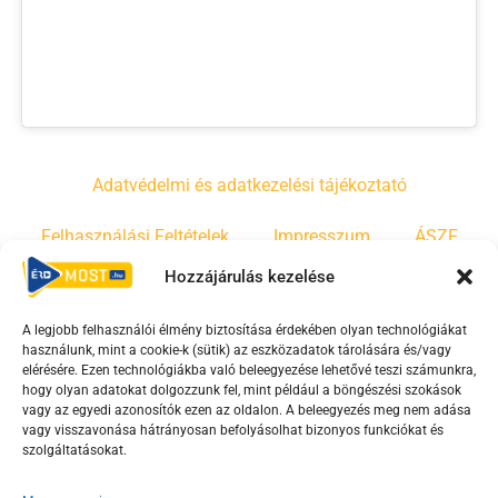
Adatvédelmi és adatkezelési tájékoztató
Felhasználási Feltételek
Impresszum
ÁSZF
Hozzájárulás kezelése
Irányelvek
Moderálási szabályzat
A legjobb felhasználói élmény biztosítása érdekében olyan technológiákat
használunk, mint a cookie-k (sütik) az eszközadatok tárolására és/vagy
F
Y
T
elérésére. Ezen technológiákba való beleegyezése lehetővé teszi számunkra,
hogy olyan adatokat dolgozzunk fel, mint például a böngészési szokások
a
o
i
vagy az egyedi azonosítók ezen az oldalon. A beleegyezés meg nem adása
c
u
k
vagy visszavonása hátrányosan befolyásolhat bizonyos funkciókat és
e
t
t
szolgáltatásokat.
b
u
o