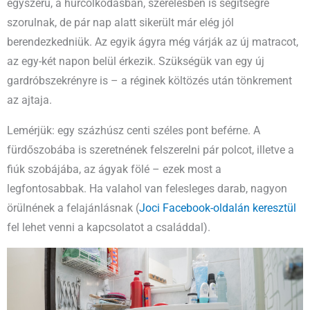
egyszerű, a hurcolkodásban, szerelésben is segítségre
szorulnak, de pár nap alatt sikerült már elég jól
berendezkedniük. Az egyik ágyra még várják az új matracot,
az egy-két napon belül érkezik. Szükségük van egy új
gardróbszekrényre is – a réginek költözés után tönkrement
az ajtaja.
Lemérjük: egy százhúsz centi széles pont beférne. A
fürdőszobába is szeretnének felszerelni pár polcot, illetve a
fiúk szobájába, az ágyak fölé – ezek most a
legfontosabbak. Ha valahol van felesleges darab, nagyon
örülnének a felajánlásnak (
Joci Facebook-oldalán keresztül
fel lehet venni a kapcsolatot a családdal).