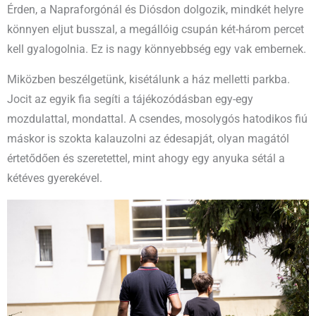
Érden, a Napraforgónál és Diósdon dolgozik, mindkét helyre
könnyen eljut busszal, a megállóig csupán két-három percet
kell gyalogolnia. Ez is nagy könnyebbség egy vak embernek.
Miközben beszélgetünk, kisétálunk a ház melletti parkba.
Jocit az egyik fia segíti a tájékozódásban egy-egy
mozdulattal, mondattal. A csendes, mosolygós hatodikos fiú
máskor is szokta kalauzolni az édesapját, olyan magától
értetődően és szeretettel, mint ahogy egy anyuka sétál a
kétéves gyerekével.