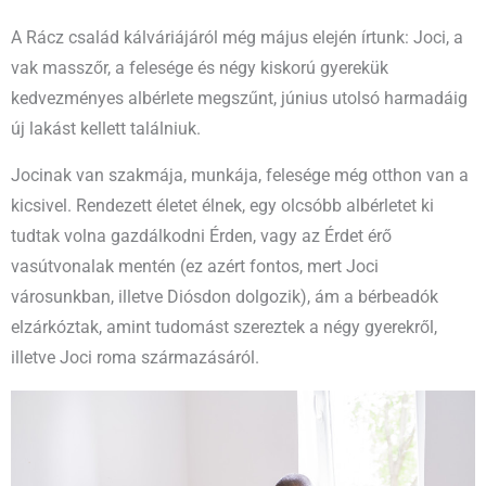
A Rácz család kálváriájáról még május elején írtunk: Joci, a
vak masszőr, a felesége és négy kiskorú gyerekük
kedvezményes albérlete megszűnt, június utolsó harmadáig
új lakást kellett találniuk.
Jocinak van szakmája, munkája, felesége még otthon van a
kicsivel. Rendezett életet élnek, egy olcsóbb albérletet ki
tudtak volna gazdálkodni Érden, vagy az Érdet érő
vasútvonalak mentén (ez azért fontos, mert Joci
városunkban, illetve Diósdon dolgozik), ám a bérbeadók
elzárkóztak, amint tudomást szereztek a négy gyerekről,
illetve Joci roma származásáról.