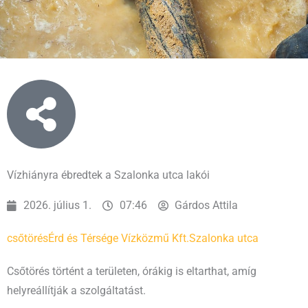
Vízhiányra ébredtek a Szalonka utca lakói
2026. július 1.
07:46
Gárdos Attila
csőtörés
Érd és Térsége Vízközmű Kft.
Szalonka utca
Csőtörés történt a területen, órákig is eltarthat, amíg
helyreállítják a szolgáltatást.