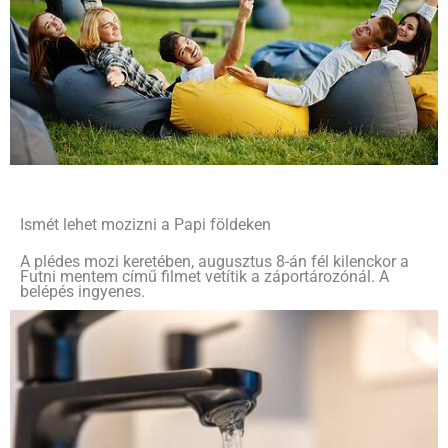
Ismét lehet mozizni a Papi földeken
A plédes mozi keretében, augusztus 8-án fél kilenckor a
Futni mentem című filmet vetítik a záportározónál. A
belépés ingyenes.