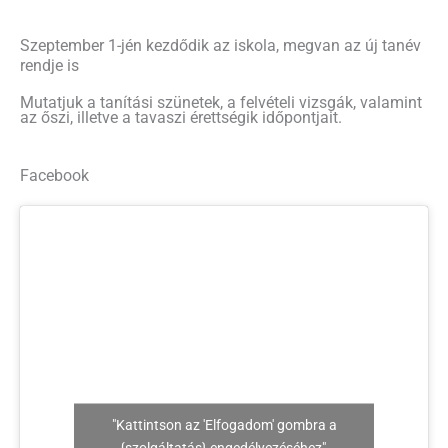
Szeptember 1-jén kezdődik az iskola, megvan az új tanév
rendje is
Mutatjuk a tanítási szünetek, a felvételi vizsgák, valamint
az őszi, illetve a tavaszi érettségik időpontjait.
Facebook
"Kattintson az 'Elfogadom' gombra a
{szolgáltatás} engedélyezéséhez"