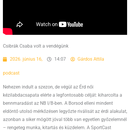
Csibrák Csaba volt a vendégünk
2026. június 16,
14:07
Gárdos Attila
podcast
Nehezen indult a szezon, de végül az Érd női
kézilabdacsapata elérte a legfontosabb célját: kiharcolta a
bennmaradást az NB I/B-ben. A Borsod elleni mindent
eldöntő utolsó mérkőzésen legyőzte riválisát az érdi alakulat,
azonban a siker mögött jóval több van egyetlen győzelemnél
– rengeteg munka, kitartás és küzdelem. A SportCast