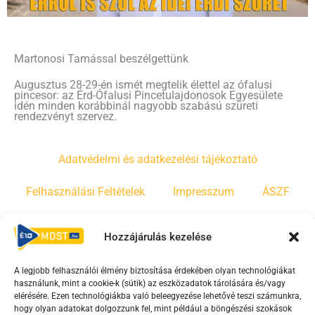
Martonosi Tamással beszélgettünk
Augusztus 28-29-én ismét megtelik élettel az ófalusi
pincesor: az Érd-Ófalusi Pincetulajdonosok Egyesülete
idén minden korábbinál nagyobb szabású szüreti
rendezvényt szervez.
Adatvédelmi és adatkezelési tájékoztató
Felhasználási Feltételek
Impresszum
ÁSZF
Irányelvek
Moderálási szabályzat
Hozzájárulás kezelése
A legjobb felhasználói élmény biztosítása érdekében olyan technológiákat
F
Y
T
használunk, mint a cookie-k (sütik) az eszközadatok tárolására és/vagy
a
o
i
elérésére. Ezen technológiákba való beleegyezése lehetővé teszi számunkra,
c
u
k
hogy olyan adatokat dolgozzunk fel, mint például a böngészési szokások