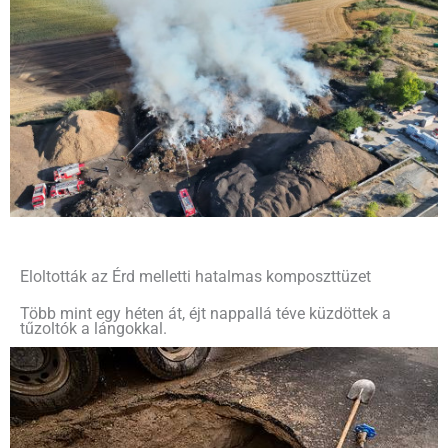
Eloltották az Érd melletti hatalmas komposzttüzet
Több mint egy héten át, éjt nappallá téve küzdöttek a
tűzoltók a lángokkal.