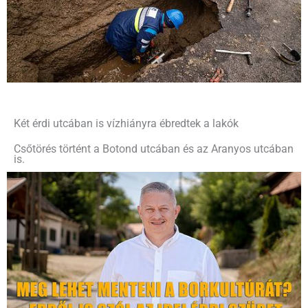
Két érdi utcában is vízhiányra ébredtek a lakók
Csőtörés történt a Botond utcában és az Aranyos utcában
is.