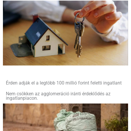
Érden adják el a legtöbb 100 millió forint feletti ingatlant
Nem csökken az agglomeráció iránti érdeklődés az
ingatlanpiacon.