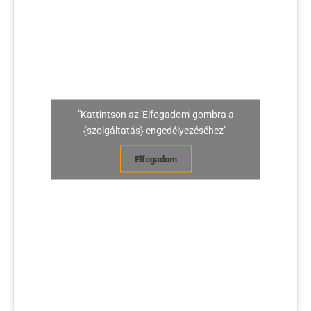
"Kattintson az 'Elfogadom' gombra a
{szolgáltatás} engedélyezéséhez"
Elfogadom