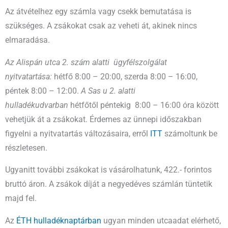
Az átvételhez egy számla vagy csekk bemutatása is
szükséges. A zsákokat csak az veheti át, akinek nincs
elmaradása.
Az Alispán utca 2. szám alatti ügyfélszolgálat
nyitvatartása:
hétfő 8:00 – 20:00, szerda 8:00 – 16:00,
péntek 8:00 – 12:00.
A Sas u 2. alatti
hulladékudvarban
hétfőtől péntekig 8:00 – 16:00 óra között
vehetjük át a zsákokat. Érdemes az ünnepi időszakban
figyelni a nyitvatartás változásaira, erről
ITT
számoltunk be
részletesen.
Ugyanitt további zsákokat is vásárolhatunk, 422.- forintos
bruttó áron. A zsákok díját a negyedéves számlán tüntetik
majd fel.
Az
ÉTH hulladéknaptárban
ugyan minden utcaadat elérhető,