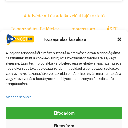
Adatvédelmi és adatkezelési tájékoztató
Felhasználási Feltételek
Impresszum
ÁSZF
Hozzájárulás kezelése
Irányelvek
Moderálási szabályzat
A legjobb felhasználói élmény biztosítása érdekében olyan technológiákat
használunk, mint a cookie-k (sütik) az eszközadatok tárolására és/vagy
F
Y
T
elérésére. Ezen technológiákba való beleegyezése lehetővé teszi számunkra,
hogy olyan adatokat dolgozzunk fel, mint például a böngészési szokások
a
o
i
vagy az egyedi azonosítók ezen az oldalon. A beleegyezés meg nem adása
c
u
k
vagy visszavonása hátrányosan befolyásolhat bizonyos funkciókat és
e
t
t
szolgáltatásokat.
b
u
o
Manage services
o
b
k
o
e
Az Érd Média médiaszolgáltatási tevékenységét a
k
-
Elfogadom
Médiatanács a Magyar Média Mecenatúra program
-
s
keretében támogatja.
Elutasítom
s
q