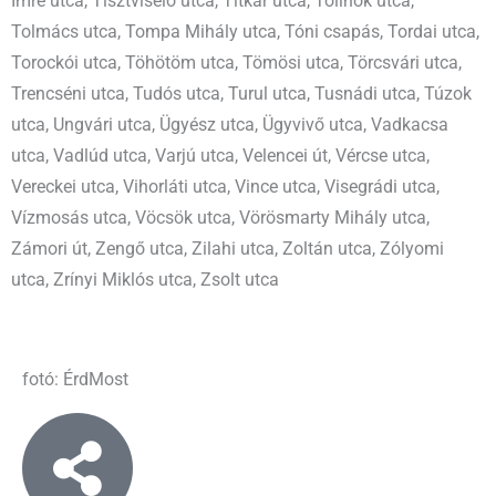
Imre utca, Tisztviselő utca, Titkár utca, Tollnok utca,
Tolmács utca, Tompa Mihály utca, Tóni csapás, Tordai utca,
Torockói utca, Töhötöm utca, Tömösi utca, Törcsvári utca,
Trencséni utca, Tudós utca, Turul utca, Tusnádi utca, Túzok
utca, Ungvári utca, Ügyész utca, Ügyvivő utca, Vadkacsa
utca, Vadlúd utca, Varjú utca, Velencei út, Vércse utca,
Vereckei utca, Vihorláti utca, Vince utca, Visegrádi utca,
Vízmosás utca, Vöcsök utca, Vörösmarty Mihály utca,
Zámori út, Zengő utca, Zilahi utca, Zoltán utca, Zólyomi
utca, Zrínyi Miklós utca, Zsolt utca
fotó: ÉrdMost