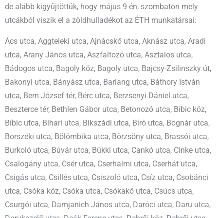
de alább kigyűjtöttük, hogy május 9-én, szombaton mely
utcákból viszik el a zöldhulladékot az ÉTH munkatársai:
Ács utca, Aggteleki utca, Ajnácskő utca, Aknász utca, Aradi
utca, Arany János utca, Aszfaltozó utca, Asztalos utca,
Bádogos utca, Bagoly köz, Bagoly utca, Bajcsy-Zsilinszky út,
Bakonyi utca, Bányász utca, Barlang utca, Báthory István
utca, Bem József tér, Bérc utca, Berzsenyi Dániel utca,
Beszterce tér, Bethlen Gábor utca, Betonozó utca, Bíbic köz,
Bíbic utca, Bihari utca, Bikszádi utca, Bíró utca, Bognár utca,
Borszéki utca, Bölömbika utca, Börzsöny utca, Brassói utca,
Burkoló utca, Búvár utca, Bükki utca, Cankó utca, Cinke utca,
Csalogány utca, Csér utca, Cserhalmi utca, Cserhát utca,
Csigás utca, Csillés utca, Csiszoló utca, Csíz utca, Csobánci
utca, Csóka köz, Csóka utca, Csókakő utca, Csúcs utca,
Csurgói utca, Damjanich János utca, Daróci utca, Daru utca,