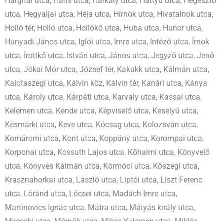
Hargitai utca, Haris utca, Harkály utca, Hattyú utca, Hegesztő
utca, Hegyaljai utca, Héja utca, Hírnök utca, Hivatalnok utca,
Holló tér, Holló utca, Hollókő utca, Huba utca, Hunor utca,
Hunyadi János utca, Iglói utca, Imre utca, Intéző utca, Írnok
utca, Írottkő utca, István utca, János utca, Jegyző utca, Jenő
utca, Jókai Mór utca, József tér, Kakukk utca, Kálmán utca,
Kalotaszegi utca, Kálvin köz, Kálvin tér, Kanári utca, Kánya
utca, Károly utca, Kárpáti utca, Karvaly utca, Kassai utca,
Kelemen utca, Kende utca, Képviselő utca, Keselyű utca,
Késmárki utca, Keve utca, Kócsag utca, Kolozsvári utca,
Komáromi utca, Kont utca, Koppány utca, Korompai utca,
Korponai utca, Kossuth Lajos utca, Kőhalmi utca, Könyvelő
utca, Könyves Kálmán utca, Körmöci utca, Kőszegi utca,
Krasznahorkai utca, László utca, Liptói utca, Liszt Ferenc
utca, Lóránd utca, Lőcsei utca, Madách Imre utca,
Martinovics Ignác utca, Mátra utca, Mátyás király utca,