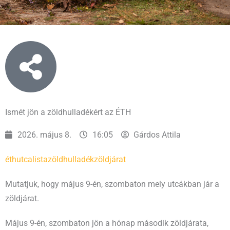
Ismét jön a zöldhulladékért az ÉTH
2026. május 8.
16:05
Gárdos Attila
éth
utcalista
zöldhulladék
zöldjárat
Mutatjuk, hogy május 9-én, szombaton mely utcákban jár a
zöldjárat.
Május 9-én, szombaton jön a hónap második zöldjárata,