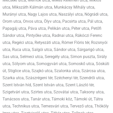
Mecseki utca, Mérnök utca, Mikes Kelemen utca, Miklós
utca, Mikszáth Kálmán utca, Munkácsy Mihály utca,
Murányi utca, Nagy Lajos utca, Naszályi utca, Nógrádi utca,
Orom utca, Orvos utca, Ölyv utca, Pacsirta utca, Pál utca,
Papagáj utca, Páva utca, Pelikán utca, Péter utca, Petőfi
Sándor utca, Pintyőke utca, Radnai utca, Rákóczi Ferenc
utca, Regéci utca, Retyezáti utca, Rómer Flóris tér, Rozsnyói
utca, Ruca utca, Salgói utca, Sándor utca, Sárgarigó utca,
Sas utca, Selmeci utca, Seregély utca, Simon puszta, Sirály
utca, Sólyom utca, Somogyvári utca, Somoskő utca, Sóskúti
út, Stiglice utca, Szajkó utca, Szalonka utca, Szárcsa utca,
Szarka utca, Szászrégeni tér, Széchenyi tér, Szendrői utca,
Szent István híd, Szent István utca, Szent László tér,
Szigetvári utca, Szirtes utca, Szovátai utca, Taksony utca,
Tanácsos utca, Tanár utca, Tárnoki köz, Tárnoki út, Tátra
utca, Technikus utca, Temesvári utca, Tervező utca, Thököly