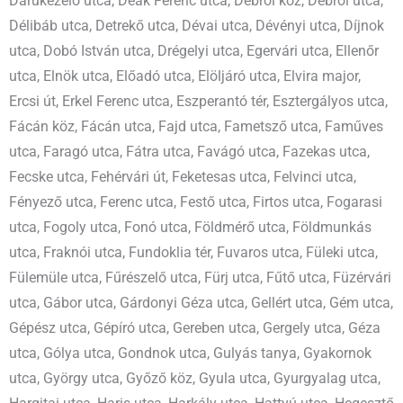
Darukezelő utca, Deák Ferenc utca, Debrői köz, Debrői utca,
Délibáb utca, Detrekő utca, Dévai utca, Dévényi utca, Díjnok
utca, Dobó István utca, Drégelyi utca, Egervári utca, Ellenőr
utca, Elnök utca, Előadó utca, Elöljáró utca, Elvira major,
Ercsi út, Erkel Ferenc utca, Eszperantó tér, Esztergályos utca,
Fácán köz, Fácán utca, Fajd utca, Fametsző utca, Faműves
utca, Faragó utca, Fátra utca, Favágó utca, Fazekas utca,
Fecske utca, Fehérvári út, Feketesas utca, Felvinci utca,
Fényező utca, Ferenc utca, Festő utca, Firtos utca, Fogarasi
utca, Fogoly utca, Fonó utca, Földmérő utca, Földmunkás
utca, Fraknói utca, Fundoklia tér, Fuvaros utca, Füleki utca,
Fülemüle utca, Fűrészelő utca, Fürj utca, Fűtő utca, Füzérvári
utca, Gábor utca, Gárdonyi Géza utca, Gellért utca, Gém utca,
Gépész utca, Gépíró utca, Gereben utca, Gergely utca, Géza
utca, Gólya utca, Gondnok utca, Gulyás tanya, Gyakornok
utca, György utca, Győző köz, Gyula utca, Gyurgyalag utca,