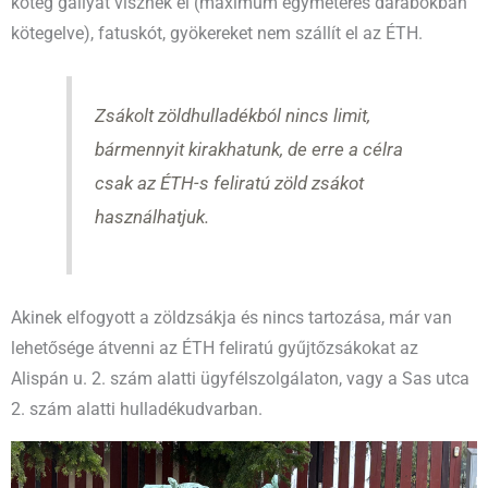
köteg gallyat visznek el (maximum egyméteres darabokban
kötegelve), fatuskót, gyökereket nem szállít el az ÉTH.
Zsákolt zöldhulladékból nincs limit,
bármennyit kirakhatunk, de erre a célra
csak az ÉTH-s feliratú zöld zsákot
használhatjuk.
Akinek elfogyott a zöldzsákja és nincs tartozása, már van
lehetősége átvenni az ÉTH feliratú gyűjtőzsákokat az
Alispán u. 2. szám alatti ügyfélszolgálaton, vagy a Sas utca
2. szám alatti hulladékudvarban.