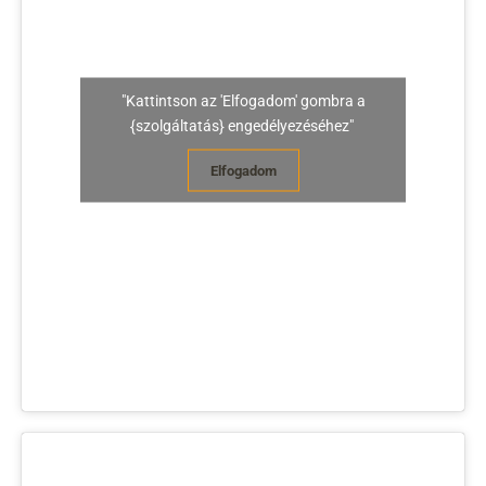
"Kattintson az 'Elfogadom' gombra a
{szolgáltatás} engedélyezéséhez"
Elfogadom