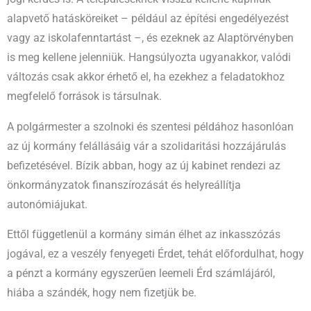
alapvető hatásköreiket – például az építési engedélyezést
vagy az iskolafenntartást –, és ezeknek az Alaptörvényben
is meg kellene jelenniük. Hangsúlyozta ugyanakkor, valódi
változás csak akkor érhető el, ha ezekhez a feladatokhoz
megfelelő források is társulnak.
A polgármester a szolnoki és szentesi példához hasonlóan
az új kormány felállásáig vár a szolidaritási hozzájárulás
befizetésével. Bízik abban, hogy az új kabinet rendezi az
önkormányzatok finanszírozását és helyreállítja
autonómiájukat.
Ettől függetlenül a kormány simán élhet az inkasszózás
jogával, ez a veszély fenyegeti Érdet, tehát előfordulhat, hogy
a pénzt a kormány egyszerűen leemeli Érd számlájáról,
hiába a szándék, hogy nem fizetjük be.