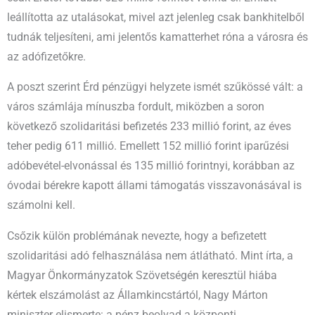
leállította az utalásokat, mivel azt jelenleg csak bankhitelből
tudnák teljesíteni, ami jelentős kamatterhet róna a városra és
az adófizetőkre.
A poszt szerint Érd pénzügyi helyzete ismét szűkössé vált: a
város számlája mínuszba fordult, miközben a soron
következő szolidaritási befizetés 233 millió forint, az éves
teher pedig 611 millió. Emellett 152 millió forint iparűzési
adóbevétel-elvonással és 135 millió forintnyi, korábban az
óvodai bérekre kapott állami támogatás visszavonásával is
számolni kell.
Csőzik külön problémának nevezte, hogy a befizetett
szolidaritási adó felhasználása nem átlátható. Mint írta, a
Magyar Önkormányzatok Szövetségén keresztül hiába
kértek elszámolást az Államkincstártól, Nagy Márton
miniszter elismerte: a pénz beolvad a központi