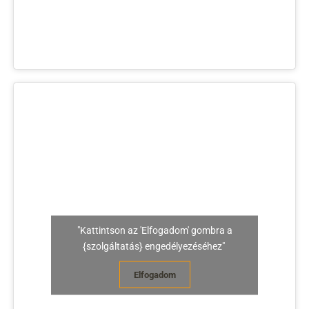
"Kattintson az 'Elfogadom' gombra a
{szolgáltatás} engedélyezéséhez"
Elfogadom