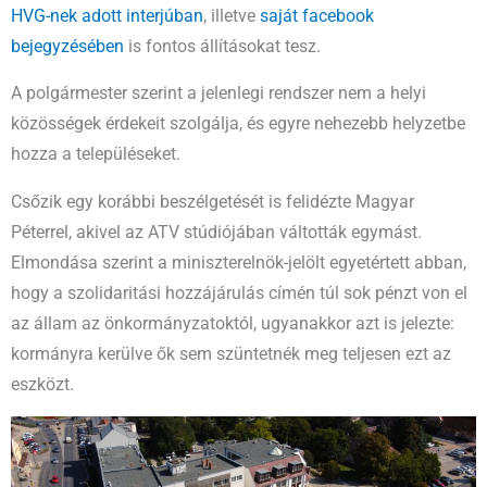
HVG-nek adott interjúban
, illetve
saját facebook
bejegyzésében
is fontos állításokat tesz.
A polgármester szerint a jelenlegi rendszer nem a helyi
közösségek érdekeit szolgálja, és egyre nehezebb helyzetbe
hozza a településeket.
Csőzik egy korábbi beszélgetését is felidézte Magyar
Péterrel, akivel az ATV stúdiójában váltották egymást.
Elmondása szerint a miniszterelnök-jelölt egyetértett abban,
hogy a szolidaritási hozzájárulás címén túl sok pénzt von el
az állam az önkormányzatoktól, ugyanakkor azt is jelezte:
kormányra kerülve ők sem szüntetnék meg teljesen ezt az
eszközt.