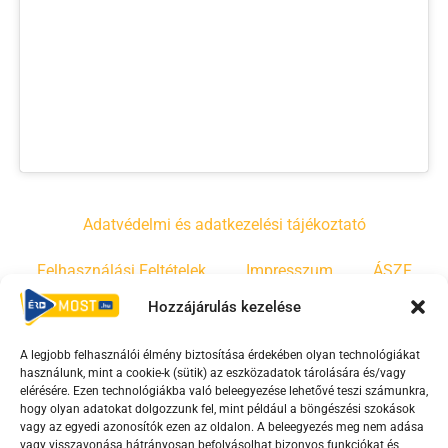
Adatvédelmi és adatkezelési tájékoztató
Felhasználási Feltételek
Impresszum
ÁSZF
Hozzájárulás kezelése
Irányelvek
Moderálási szabályzat
A legjobb felhasználói élmény biztosítása érdekében olyan technológiákat
használunk, mint a cookie-k (sütik) az eszközadatok tárolására és/vagy
F
Y
T
elérésére. Ezen technológiákba való beleegyezése lehetővé teszi számunkra,
hogy olyan adatokat dolgozzunk fel, mint például a böngészési szokások
a
o
i
vagy az egyedi azonosítók ezen az oldalon. A beleegyezés meg nem adása
c
u
k
vagy visszavonása hátrányosan befolyásolhat bizonyos funkciókat és