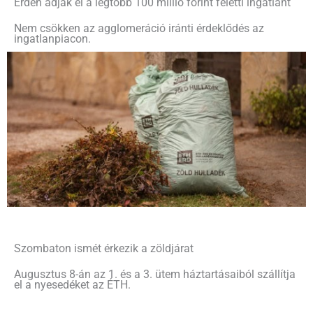
Érden adják el a legtöbb 100 millió forint feletti ingatlant
Nem csökken az agglomeráció iránti érdeklődés az
ingatlanpiacon.
Szombaton ismét érkezik a zöldjárat
Augusztus 8-án az 1. és a 3. ütem háztartásaiból szállítja
el a nyesedéket az ÉTH.