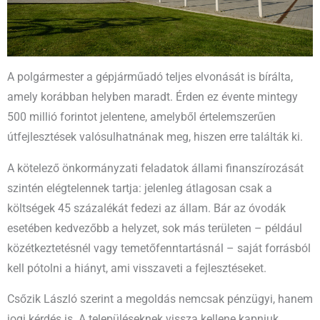
A polgármester a gépjárműadó teljes elvonását is bírálta,
amely korábban helyben maradt. Érden ez évente mintegy
500 millió forintot jelentene, amelyből értelemszerűen
útfejlesztések valósulhatnának meg, hiszen erre találták ki.
A kötelező önkormányzati feladatok állami finanszírozását
szintén elégtelennek tartja: jelenleg átlagosan csak a
költségek 45 százalékát fedezi az állam. Bár az óvodák
esetében kedvezőbb a helyzet, sok más területen – például
közétkeztetésnél vagy temetőfenntartásnál – saját forrásból
kell pótolni a hiányt, ami visszaveti a fejlesztéseket.
Csőzik László szerint a megoldás nemcsak pénzügyi, hanem
jogi kérdés is. A településeknek vissza kellene kapniuk