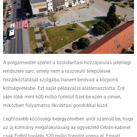
A polgármester szerint a szolidaritási hozzájárulás jelenlegi
rendszere
sarc
, amely nem a rászoruló települések
felzárkóztatását szolgálja, hanem beolvad a központi
költségvetésbe. Ezt saját példával is alátámasztotta: Érd
idén több mint 600 millió forintot fizet be ezen a címen,
miközben folyamatos likviditási gondokkal küzd.
Legfrissebb közösségi bejegyzésében arról számolt be, hogy
az új kormány megalakulásáig az ügyvezető Orbán-kabinet
csak Érdtől további 520 millió forintot vonna el. Emiatt