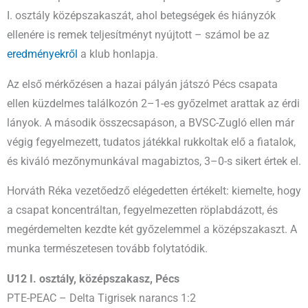
I. osztály középszakaszát, ahol betegségek és hiányzók
ellenére is remek teljesítményt nyújtott – számol be az
eredményekről
a klub honlapja.
Az első mérkőzésen a hazai pályán játszó
Pécs
csapata
ellen küzdelmes találkozón 2–1-es győzelmet arattak az érdi
lányok. A második összecsapáson, a
BVSC-Zugló
ellen már
végig fegyelmezett, tudatos játékkal rukkoltak elő a fiatalok,
és kiváló mezőnymunkával magabiztos, 3–0-s sikert értek el.
Horváth Réka
vezetőedző elégedetten értékelt: kiemelte, hogy
a csapat koncentráltan, fegyelmezetten röplabdázott, és
megérdemelten kezdte két győzelemmel a középszakaszt. A
munka természetesen tovább folytatódik.
U12 I. osztály, középszakasz, Pécs
PTE-PEAC – Delta Tigrisek narancs 1:2