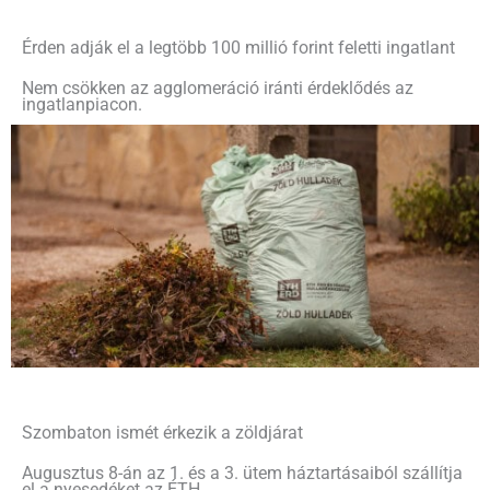
Érden adják el a legtöbb 100 millió forint feletti ingatlant
Nem csökken az agglomeráció iránti érdeklődés az
ingatlanpiacon.
Szombaton ismét érkezik a zöldjárat
Augusztus 8-án az 1. és a 3. ütem háztartásaiból szállítja
el a nyesedéket az ÉTH.