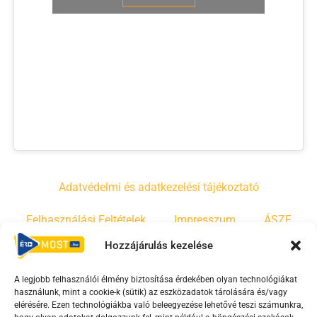
Adatvédelmi és adatkezelési tájékoztató
Felhasználási Feltételek
Impresszum
ÁSZF
Hozzájárulás kezelése
Irányelvek
Moderálási szabályzat
A legjobb felhasználói élmény biztosítása érdekében olyan technológiákat
használunk, mint a cookie-k (sütik) az eszközadatok tárolására és/vagy
F
Y
T
elérésére. Ezen technológiákba való beleegyezése lehetővé teszi számunkra,