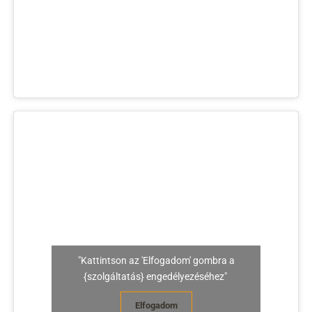
"Kattintson az 'Elfogadom' gombra a
{szolgáltatás} engedélyezéséhez"
Elfogadom