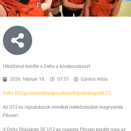
Hibátlanul kezdte a Delta a középszakaszt
2026. február 18.
07:51
Gárdos Attila
Delta RSE
győzelem
középszakasz
Röplabda
sport
U12
Az U12-es röplabdázók mindkét mérkőzésüket megnyerték
Pécsen.
A Delta Röplabda SE U12-es csapata Pécsen kezdte meg az