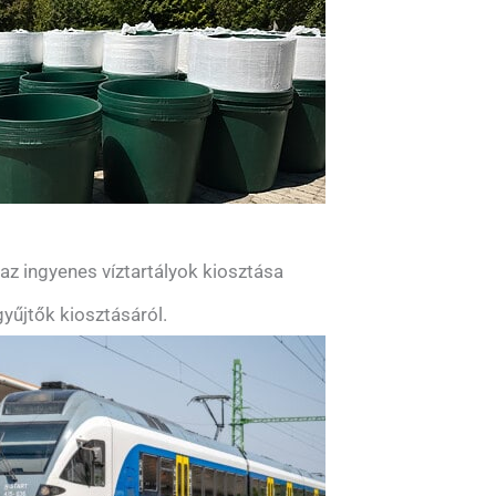
z ingyenes víztartályok kiosztása
yűjtők kiosztásáról.