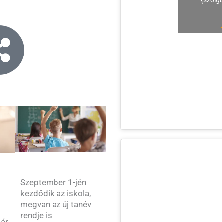
{szolg
Szeptember 1-jén
kezdődik az iskola,
l
megvan az új tanév
rendje is
már