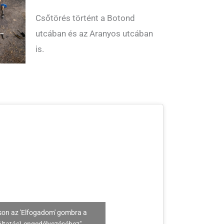
Csőtörés történt a Botond
utcában és az Aranyos utcában
is.
son az 'Elfogadom' gombra a