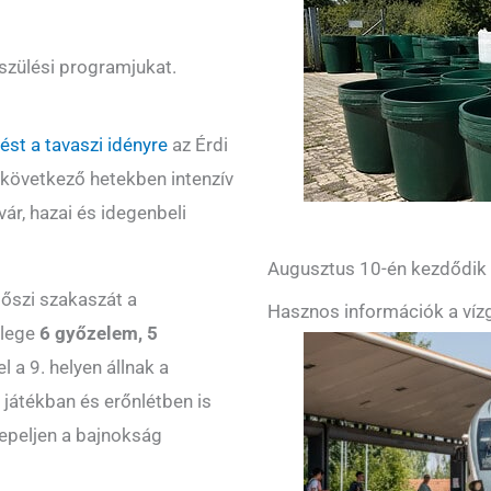
észülési programjukat.
st a tavaszi idényre
az Érdi
lkövetkező hetekben intenzív
r, hazai és idegenbeli
Augusztus 10-én kezdődik a
 őszi szakaszát a
Hasznos információk a vízg
rlege
6 győzelem, 5
l a 9. helyen állnak a
 játékban és erőnlétben is
epeljen a bajnokság