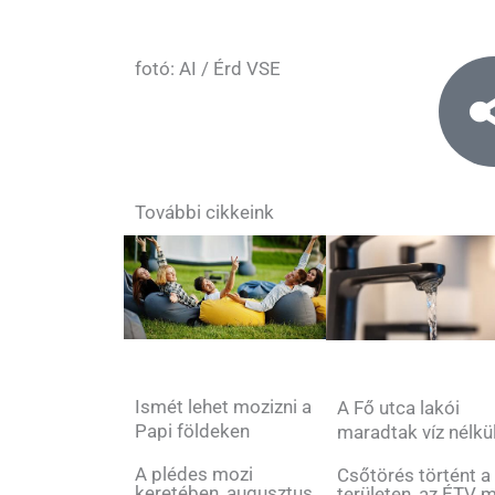
fotó: AI / Érd VSE
További cikkeink
Ismét lehet mozizni a
A Fő utca lakói
Papi földeken
maradtak víz nélkü
A plédes mozi
Csőtörés történt a
keretében, augusztus
területen, az ÉTV 