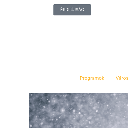
ÉRDI ÚJSÁG
Programok
Váro