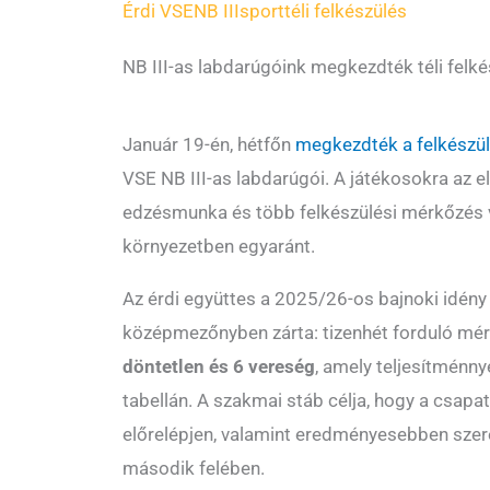
Érdi VSE
NB III
sport
téli felkészülés
NB III-as labdarúgóink megkezdték téli felk
Január 19-én, hétfőn
megkezdték a felkészülé
VSE NB III-as labdarúgói. A játékosokra az e
edzésmunka és több felkészülési mérkőzés vá
környezetben egyaránt.
Az érdi együttes a 2025/26-os bajnoki idény
középmezőnyben zárta: tizenhét forduló mé
döntetlen és 6 vereség
, amely teljesítménnye
tabellán. A szakmai stáb célja, hogy a csapat
előrelépjen, valamint eredményesebben szer
második felében.