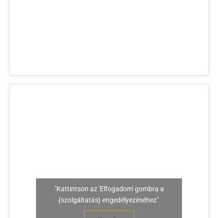
"Kattintson az 'Elfogadom' gombra a
{szolgáltatás} engedélyezéséhez"