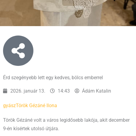
Érd szegényebb lett egy kedves, bölcs emberrel
2026. január 13.
14:43
Ádám Katalin
gyász
Török Gézáné Ilona
Török Gézáné volt a város legidősebb lakója, akit december
9-én kísértek utolsó útjára.