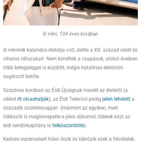
Ili néni, 104 éves korában
Ili néninek kalandos életútja volt, átélte a XX. század sötét és
viharos időszakait. Nem kímélték a csapások, utolsó éveiben
több betegséggel is küzdött, mégis hatalmas életöröm
sugárzott belőle.
Százéves korában az Érdi Újságnak mesélt az életéről (a
cikket
itt olvashatják
), az Érdi Televízó pedig
jelen lehetett
a
századik születésnapján (mármint az egyiken, mert
többször is megünnepelte e jeles dátumot, többek közt az
érdi rendőrkapitány is
felköszöntötte
).
Kedves egyéniségét hűen őrzik és tükrözik ezek a felvételek.