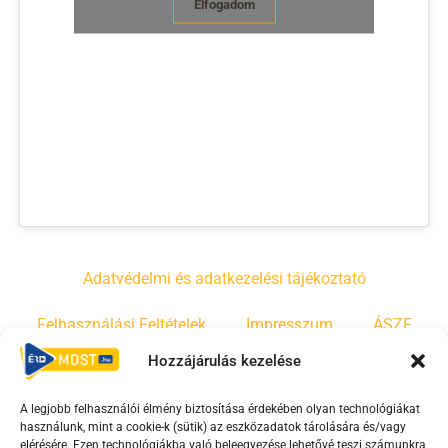
Elfogadom
Adatvédelmi és adatkezelési tájékoztató
Felhasználási Feltételek
Impresszum
ÁSZF
Hozzájárulás kezelése
Irányelvek
Moderálási szabályzat
A legjobb felhasználói élmény biztosítása érdekében olyan technológiákat
használunk, mint a cookie-k (sütik) az eszközadatok tárolására és/vagy
F
Y
T
elérésére. Ezen technológiákba való beleegyezése lehetővé teszi számunkra,