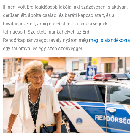
Ili néni volt Érd legidősebb lakója, aki százévesen is aktívan,
derűsen élt, ápolta családi és baráti kapcsolatait, és a
hivatásának élt, amíg erejéből telt: a rendőrségnek
tolmácsolt. Szeretett munkahelyét, az Érdi
Rendőrkapitányságot tavaly nyáron még
meg is ajándékozta
egy faliórával és egy szép szőnyeggel.