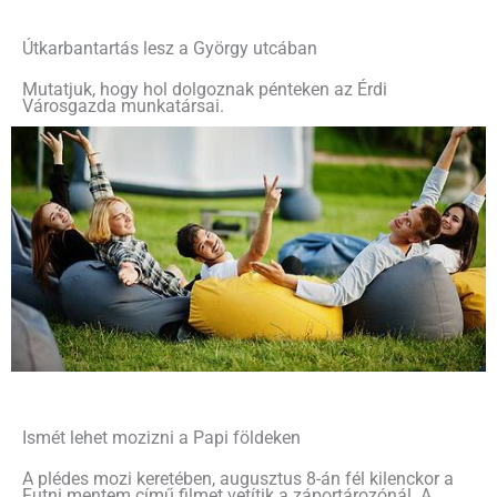
Útkarbantartás lesz a György utcában
Mutatjuk, hogy hol dolgoznak pénteken az Érdi
Városgazda munkatársai.
Ismét lehet mozizni a Papi földeken
A plédes mozi keretében, augusztus 8-án fél kilenckor a
Futni mentem című filmet vetítik a záportározónál. A