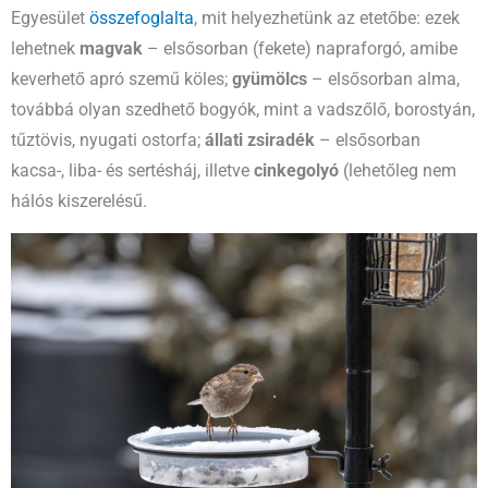
Egyesület
összefoglalta
, mit helyezhetünk az etetőbe: ezek
lehetnek
magvak
– elsősorban (fekete) napraforgó, amibe
keverhető apró szemű köles;
gyümölcs
– elsősorban alma,
továbbá olyan szedhető bogyók, mint a vadszőlő, borostyán,
tűztövis, nyugati ostorfa;
állati zsiradék
– elsősorban
kacsa-, liba- és sertésháj, illetve
cinkegolyó
(lehetőleg nem
hálós kiszerelésű.