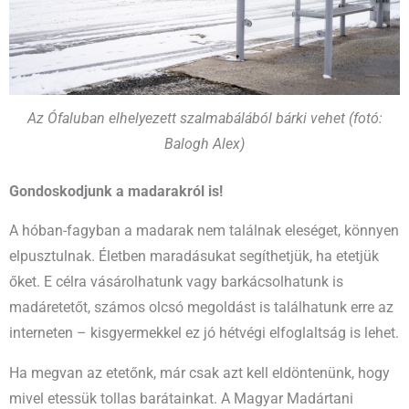
Az Ófaluban elhelyezett szalmabálából bárki vehet (fotó:
Balogh Alex)
Gondoskodjunk a madarakról is!
A hóban-fagyban a madarak nem találnak eleséget, könnyen
elpusztulnak. Életben maradásukat segíthetjük, ha etetjük
őket. E célra vásárolhatunk vagy barkácsolhatunk is
madáretetőt, számos olcsó megoldást is találhatunk erre az
interneten – kisgyermekkel ez jó hétvégi elfoglaltság is lehet.
Ha megvan az etetőnk, már csak azt kell eldöntenünk, hogy
mivel etessük tollas barátainkat. A Magyar Madártani