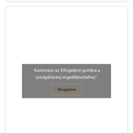
"Kattintson az 'Elfogadom' gombra a
{szolgáltatás} engedélyezéséhez"
Elfogadom