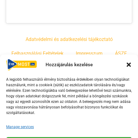
Adatvédelmi és adatkezelési tájékoztató
Felhasználási Feltételek
Impresszum
ÁSZF
Hozzájárulás kezelése
Irányelvek
Moderálási szabályzat
A legjobb felhasználói élmény biztosítása érdekében olyan technológiákat
használunk, mint a cookie-k (sütik) az eszközadatok tárolására és/vagy
F
Y
T
elérésére. Ezen technológiákba való beleegyezése lehetővé teszi számunkra,
hogy olyan adatokat dolgozzunk fel, mint például a böngészési szokások
a
o
i
vagy az egyedi azonosítók ezen az oldalon. A beleegyezés meg nem adása
c
u
k
vagy visszavonása hátrányosan befolyásolhat bizonyos funkciókat és
e
t
t
szolgáltatásokat.
b
u
o
Manage services
o
b
k
o
e
Az Érd Média médiaszolgáltatási tevékenységét a