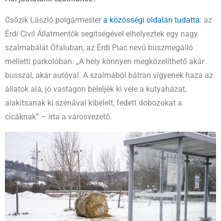
Csőzik László polgármester
a közösségi oldalán tudatta
: az
Érdi Civil Állatmentők segítségével elhelyeztek egy nagy
szalmabálát Ófaluban, az Érdi Piac nevű buszmegálló
melletti parkolóban. „A hely könnyen megközelíthető akár
busszal, akár autóval. A szalmából bátran vigyenek haza az
állatok alá, jó vastagon béleljék ki vele a kutyaházat,
alakítsanak ki szénával kibélelt, fedett dobozokat a
cicáknak” – írta a városvezető.