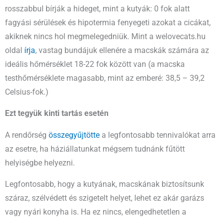
rosszabbul bírják a hideget, mint a kutyák: 0 fok alatt
fagyási sérülések és hipotermia fenyegeti azokat a cicákat,
akiknek nincs hol megmelegedniük. Mint a welovecats.hu
oldal
írja
, vastag bundájuk ellenére a macskák számára az
ideális hőmérséklet 18-22 fok között van (a macska
testhőmérséklete magasabb, mint az emberé: 38,5 – 39,2
Celsius-fok.)
Ezt tegyük kinti tartás esetén
A rendőrség
összegyűjtötte
a legfontosabb tennivalókat arra
az esetre, ha háziállatunkat mégsem tudnánk fűtött
helyiségbe helyezni.
Legfontosabb, hogy a kutyának, macskának biztosítsunk
száraz, szélvédett és szigetelt helyet, lehet ez akár garázs
vagy nyári konyha is. Ha ez nincs, elengedhetetlen a