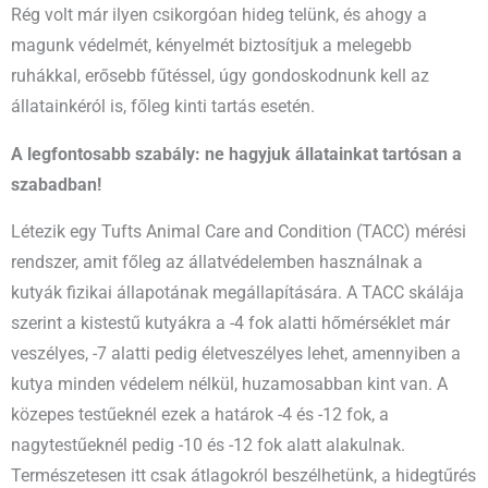
Rég volt már ilyen csikorgóan hideg telünk, és ahogy a
magunk védelmét, kényelmét biztosítjuk a melegebb
ruhákkal, erősebb fűtéssel, úgy gondoskodnunk kell az
állatainkéról is, főleg kinti tartás esetén.
A legfontosabb szabály: ne hagyjuk állatainkat tartósan a
szabadban!
Létezik egy Tufts Animal Care and Condition (TACC) mérési
rendszer, amit főleg az állatvédelemben használnak a
kutyák fizikai állapotának megállapítására. A TACC skálája
szerint a kistestű kutyákra a -4 fok alatti hőmérséklet már
veszélyes, -7 alatti pedig életveszélyes lehet, amennyiben a
kutya minden védelem nélkül, huzamosabban kint van. A
közepes testűeknél ezek a határok -4 és -12 fok, a
nagytestűeknél pedig -10 és -12 fok alatt alakulnak.
Természetesen itt csak átlagokról beszélhetünk, a hidegtűrés