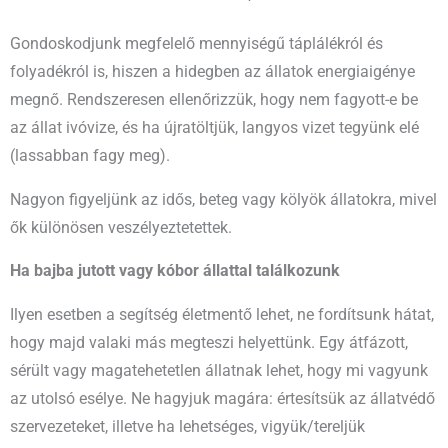
Gondoskodjunk megfelelő mennyiségű táplálékról és
folyadékról is, hiszen a hidegben az állatok energiaigénye
megnő. Rendszeresen ellenőrizzük, hogy nem fagyott-e be
az állat ivóvize, és ha újratöltjük, langyos vizet tegyünk elé
(lassabban fagy meg).
Nagyon figyeljünk az idős, beteg vagy kölyök állatokra, mivel
ők különösen veszélyeztetettek.
Ha bajba jutott vagy kóbor állattal találkozunk
Ilyen esetben a segítség életmentő lehet, ne fordítsunk hátat,
hogy majd valaki más megteszi helyettünk. Egy átfázott,
sérült vagy magatehetetlen állatnak lehet, hogy mi vagyunk
az utolsó esélye. Ne hagyjuk magára: értesítsük az állatvédő
szervezeteket, illetve ha lehetséges, vigyük/tereljük