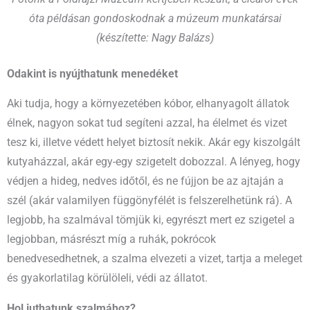
óta példásan gondoskodnak a múzeum munkatársai
(készítette: Nagy Balázs)
Odakint is nyújthatunk menedéket
Aki tudja, hogy a környezetében kóbor, elhanyagolt állatok
élnek, nagyon sokat tud segíteni azzal, ha élelmet és vizet
tesz ki, illetve védett helyet biztosít nekik. Akár egy kiszolgált
kutyaházzal, akár egy-egy szigetelt dobozzal. A lényeg, hogy
védjen a hideg, nedves időtől, és ne fújjon be az ajtaján a
szél (akár valamilyen függönyfélét is felszerelhetünk rá). A
legjobb, ha szalmával tömjük ki, egyrészt mert ez szigetel a
legjobban, másrészt míg a ruhák, pokrócok
benedvesedhetnek, a szalma elvezeti a vizet, tartja a meleget
és gyakorlatilag körülöleli, védi az állatot.
Hol juthatunk szalmához?