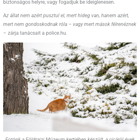
biztonságos helyre, vagy fogadjuk be ideiglenesen.
A
z állat nem azért pusztul el, mert hideg van, hanem azért,
mert nem gondoskodnak róla – vagy mert mások félrenéznek
– zárja tanácsait a police.hu.
Fotónk a Földrajzi Múzeum kertjében készült, a cicáról évek