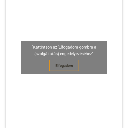
"Kattintson az 'Elfogadom' gombra a
{szolgáltatás} engedélyezéséhez"
Elfogadom