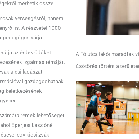
égekről mérhetik össze.
mcsak versengésről, hanem
ényről is. A részvétel 1000
umpedagógus várja.
várja az érdeklődőket.
A Fő utca lakói maradtak ví
ezésének izgalmas témáját,
Csőtörés történt a területe
sak a csillagászat
nformációval gazdagodhatnak,
lág keletkezésének
ngyenes.
számára remek lehetőséget
ahol Eperjesi Lászlóné
ésével egy kicsi zsák