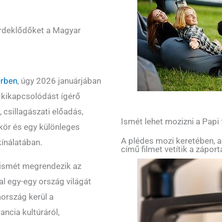
érdeklődőket a Magyar
rben
, úgy 2026 januárjában
 kikapcsolódást ígérő
 csillagászati előadás,
Ismét lehet mozizni a Papi
kör és egy különleges
A plédes mozi keretében, a
kínálatában.
című filmet vetítik a zápor
 ismét megrendezik az
l egy-egy ország világát
aország kerül a
ancia kultúráról,