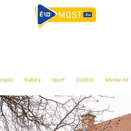
snapló
Kultúra
Sport
ZöldÉrd
Minden hír