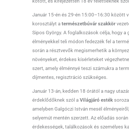
kötött, és kifejezetten 18 év felettieknek szól
Január 15-én és 29-én 15:00–16:30 között v
korosztályt a
természetbúvár szakkör
vezető
Sipos György. A foglalkozások célja, hogy a
élményekkel teli módon fedezzék fel a termé
során a résztvevők megismerhetik a környez
növényeket, érdekes kísérleteket végezhetne
szert, amely élménnyé teszi számukra a term
díjmentes, regisztráció szükséges.
Január 13-án, kedden 18 órától a nagy utazás
érdeklődőknek szól a
Világjáró esték
soroza
amelyben Galgóczi István mesél élményeiről
selyemút mentén szerzett. Az előadás során 
érdekességek, találkozások és személyes k