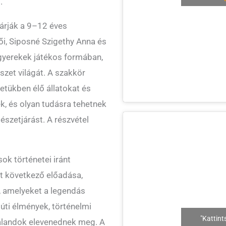
.
árják a 9–12 éves
i, Siposné Szigethy Anna és
 gyerekek játékos formában,
szet világát. A szakkör
etükben élő állatokat és
k, és olyan tudásra tehetnek
észetjárást. A részvétel
ok történetei iránt
t következő előadása,
, amelyeket a legendás
úti élmények, történelmi
"Kattint
alandok elevenednek meg. A