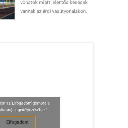
vonatok miatt jelentős késések
vannak az érdi vasútvonalakon.
son az 'Elfogadom' gombra a
áltatás} engedélyezéséhez"
Elfogadom