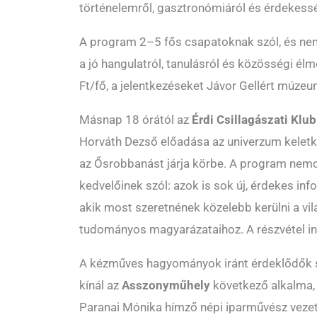
történelemről, gasztronómiáról és érdekess
A program 2–5 fős csapatoknak szól, és ne
a jó hangulatról, tanulásról és közösségi élm
Ft/fő, a jelentkezéseket Jávor Gellért múze
Másnap 18 órától az
Érdi Csillagászati Klub
Horváth Dezső előadása az univerzum keletk
az Ősrobbanást járja körbe. A program nemc
kedvelőinek szól: azok is sok új, érdekes i
akik most szeretnének közelebb kerülni a vi
tudományos magyarázataihoz. A részvétel i
A kézműves hagyományok iránt érdeklődők 
kínál az
Asszonyműhely
következő alkalma, 
Paranai Mónika hímző népi iparművész vezet