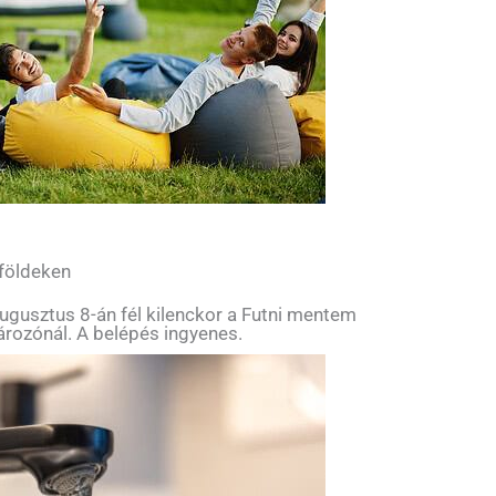
 földeken
ugusztus 8-án fél kilenckor a Futni mentem
tározónál. A belépés ingyenes.