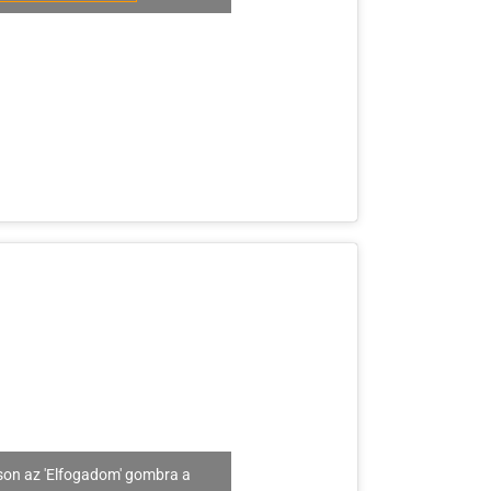
son az 'Elfogadom' gombra a