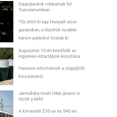
Gázpalackok robbantak fel
Tusculanumban
Tűz ütött ki egy Hunyadi utcai
garázsban, a tűzoltók további
három palackot hoztak ki
Augusztus 10-én kezdődik az
ingyenes víztartályok kiosztása
Hasznos információk a vízgyűjtők
kiosztásáról.
Járműhiba miatt több járatot is
törölt a MÁV
A kimaradó Z30-as és S40-es