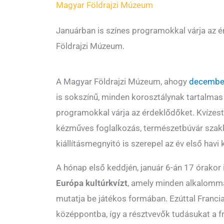
Magyar Földrajzi Múzeum
Januárban is színes programokkal várja az 
Földrajzi Múzeum.
A Magyar Földrajzi Múzeum, ahogy
decembe
is sokszínű, minden korosztálynak tartalmas
programokkal várja az érdeklődőket. Kvízest,
kézműves foglalkozás, természetbúvár szak
kiállításmegnyitó is szerepel az év első havi 
A hónap első keddjén, január 6-án 17 órakor
Európa kultúrkvízt
, amely minden alkalomma
mutatja be játékos formában. Ezúttal Franci
középpontba, így a résztvevők tudásukat a fr