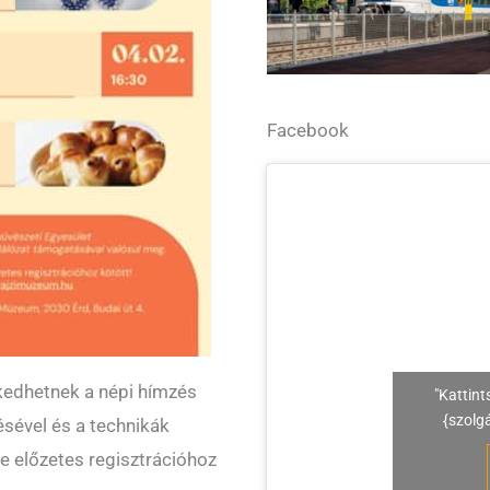
Facebook
kedhetnek a népi hímzés
"Kattint
{szolg
sével és a technikák
 de előzetes regisztrációhoz