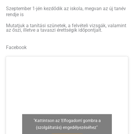
Szeptember 1-jén kezdődik az iskola, megvan az új tanév
rendje is
Mutatjuk a tanítási szünetek, a felvételi vizsgák, valamint
az őszi, illetve a tavaszi érettségik időpontjait.
Facebook
"Kattintson az 'Elfogadom' gombra a
{szolgáltatás} engedélyezéséhez"