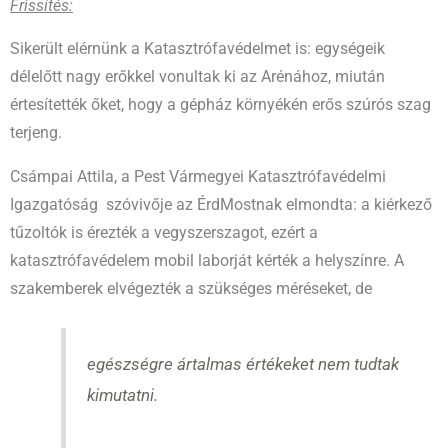
Frissítés:
Sikerült elérnünk a Katasztrófavédelmet is: egységeik
délelőtt nagy erőkkel vonultak ki az Arénához, miután
értesítették őket, hogy a gépház környékén erős szúrós szag
terjeng.
Csámpai Attila, a Pest Vármegyei Katasztrófavédelmi
Igazgatóság szóvivője az ÉrdMostnak elmondta: a kiérkező
tűzoltók is érezték a vegyszerszagot, ezért a
katasztrófavédelem mobil laborját kérték a helyszínre. A
szakemberek elvégezték a szükséges méréseket, de
egészségre ártalmas értékeket nem tudtak
kimutatni.