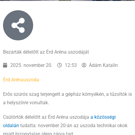
Bezárták délelőtt az Érd Aréna uszodáját
2025. november 20.
12:53
Ádám Katalin
Érd Aréna
uszoda
Erős szúrós szag terjengett a gépház környékén, a tűzoltók is
a helyszínre vonultak.
Csütörtök délelőtt az Érd Aréna uszodája
a közösségi
oldalán
tudatta: november 20-án az uszoda technikai okok
miatt bizonytalan ideig zárva tart.