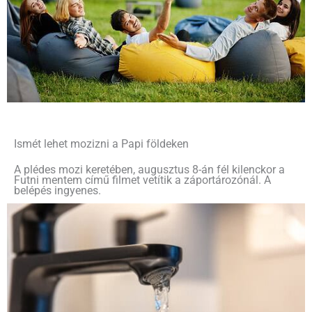
Ismét lehet mozizni a Papi földeken
A plédes mozi keretében, augusztus 8-án fél kilenckor a
Futni mentem című filmet vetítik a záportározónál. A
belépés ingyenes.