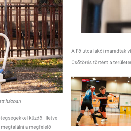
A Fő utca lakói maradtak ví
Csőtörés történt a területe
ett házban
tegségekkel küzdő, illetve
megtalálni a megfelelő