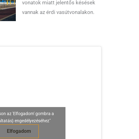
vonatok miatt jelentős késések
vannak az érdi vasútvonalakon.
son az 'Elfogadom' gombra a
áltatás} engedélyezéséhez"
Elfogadom