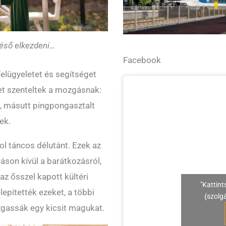
éső elkezdeni…
Facebook
felügyeletet és segítséget
et szenteltek a mozgásnak:
rt, másutt pingpongasztalt
tek.
l táncos délutánt. Ezek az
son kívül a barátkozásról,
az ősszel kapott kültéri
"Kattint
lepítették ezeket, a többi
{szolg
zgassák egy kicsit magukat.