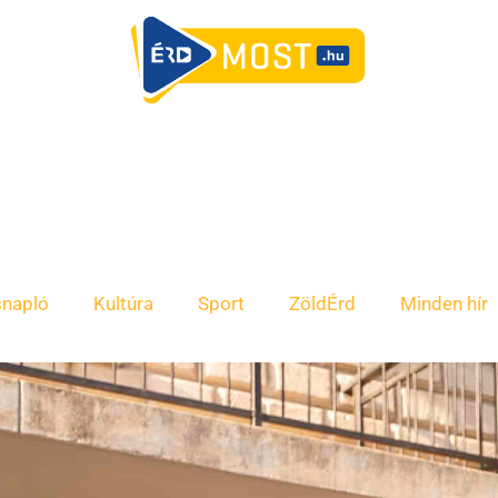
snapló
Kultúra
Sport
ZöldÉrd
Minden hír