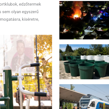
sportklubok, edzőtermek
ás sem olyan egyszerű
ogatásra, kíséretre,