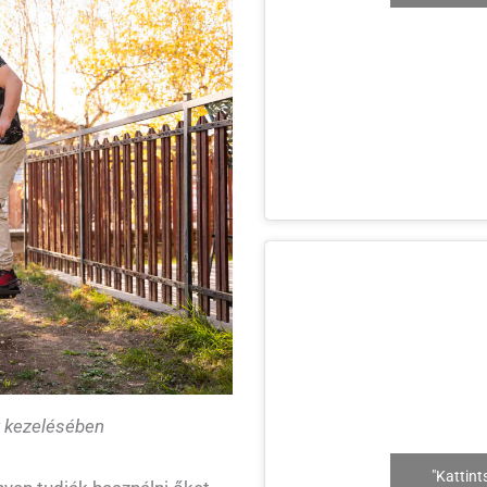
k kezelésében
"Kattint