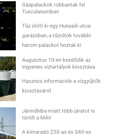
Gázpalackok robbantak fel
Tusculanumban
Tűz ütött ki egy Hunyadi utcai
garázsban, a tűzoltók további
három palackot hoztak ki
Augusztus 10-én kezdődik az
ingyenes víztartályok kiosztása
Hasznos információk a vízgyűjtők
kiosztásáról.
Járműhiba miatt több járatot is
törölt a MÁV
A kimaradó Z30-as és S40-es