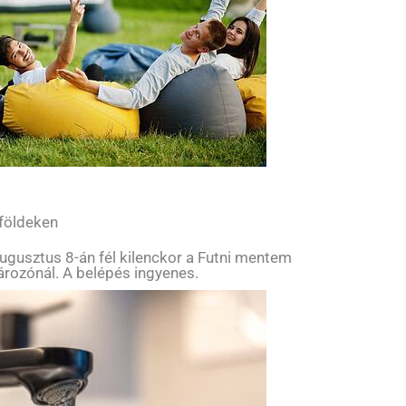
 földeken
ugusztus 8-án fél kilenckor a Futni mentem
tározónál. A belépés ingyenes.