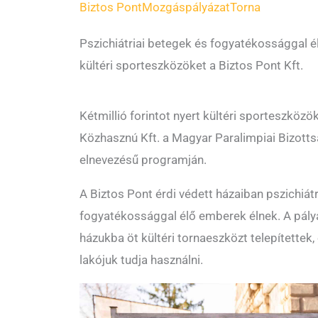
Biztos Pont
Mozgás
pályázat
Torna
Pszichiátriai betegek és fogyatékossággal 
kültéri sporteszközöket a Biztos Pont Kft.
Kétmillió forintot nyert kültéri sporteszközö
Közhasznú Kft. a Magyar Paralimpiai Bizotts
elnevezésű programján.
A Biztos Pont érdi védett házaiban pszichiát
fogyatékossággal élő emberek élnek. A pál
házukba öt kültéri tornaeszközt telepítettek
lakójuk tudja használni.