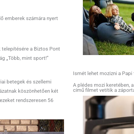
élő emberek számára nyert
k telepítésére a Biztos Pont
ág „Több, mint sport!”
Ismét lehet mozizni a Papi
riai betegek és szellemi
A plédes mozi keretében, a
című filmet vetítik a zápor
yázatnak köszönhetően két
, ezeket rendszeresen 56