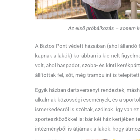
Az első próbálkozás – sosem k
A Biztos Pont védett házaiban (ahol állandó 
kapnak a lakók) korábban is kiemelt figyelm
volt, ahol haspadot, szoba- és kinti kerékpá
állítottak fel, sőt, még trambulint is telepítet
Egyik házban dartsversenyt rendeztek, másho
alkalmak közösségi események, és a sportolá
ismerkedésről is szóltak, szólnak. Így van ez 
sporteszközökkel is: bár két ház kertjében te
intézményből is átjárnak a lakók, hogy átmo