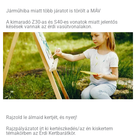
Járműhiba miatt több járatot is törölt a MÁV
A kimaradó Z30-as és S40-es vonatok miatt jelentős
késések vannak az érdi vasútvonalakon.
Rajzold le álmaid kertjét, és nyerj!
Rajzpályázatot írt ki kertészkedés/az én kiskertem
témakörben az Érdi Kertbarátkör.