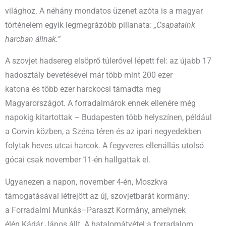
világhoz. A néhány mondatos üzenet azóta is a magyar
történelem egyik legmegrázóbb pillanata:
„Csapataink
harcban állnak.”
A szovjet hadsereg elsöprő túlerővel lépett fel: az újabb 17
hadosztály bevetésével már több mint 200 ezer
katona és több ezer harckocsi támadta meg
Magyarországot. A forradalmárok ennek ellenére még
napokig kitartottak – Budapesten több helyszínen, például
a Corvin közben, a Széna téren és az ipari negyedekben
folytak heves utcai harcok. A fegyveres ellenállás utolsó
gócai csak november 11-én hallgattak el.
Ugyanezen a napon, november 4-én, Moszkva
támogatásával létrejött az új, szovjetbarát kormány:
a Forradalmi Munkás–Paraszt Kormány, amelynek
élén Kádár János állt. A hatalomátvétel a forradalom