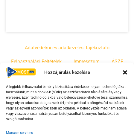
Adatvédelmi és adatkezelési tájékoztató
Felhasználási Feltételek
Impresszum
ÁSZF
Hozzájárulás kezelése
Irányelvek
Moderálási szabályzat
A legjobb felhasználói élmény biztosítása érdekében olyan technológiákat
használunk, mint a cookie-k (sütik) az eszközadatok tárolására és/vagy
F
Y
T
elérésére. Ezen technológiákba való beleegyezése lehetővé teszi számunkra,
a
o
i
hogy olyan adatokat dolgozzunk fel, mint például a böngészési szokások
vagy az egyedi azonosítók ezen az oldalon. A beleegyezés meg nem adása
c
u
k
vagy visszavonása hátrányosan befolyásolhat bizonyos funkciókat és
e
t
t
szolgáltatásokat.
b
u
o
Manage services