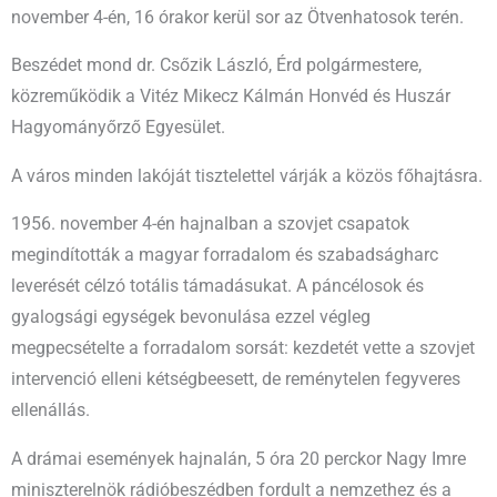
november 4-én, 16 órakor kerül sor az Ötvenhatosok terén.
Beszédet mond dr. Csőzik László, Érd polgármestere,
közreműködik a Vitéz Mikecz Kálmán Honvéd és Huszár
Hagyományőrző Egyesület.
A város minden lakóját tisztelettel várják a közös főhajtásra.
1956. november 4-én hajnalban a szovjet csapatok
megindították a magyar forradalom és szabadságharc
leverését célzó totális támadásukat. A páncélosok és
gyalogsági egységek bevonulása ezzel végleg
megpecsételte a forradalom sorsát: kezdetét vette a szovjet
intervenció elleni kétségbeesett, de reménytelen fegyveres
ellenállás.
A drámai események hajnalán, 5 óra 20 perckor Nagy Imre
miniszterelnök rádióbeszédben fordult a nemzethez és a