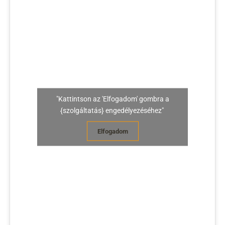
"Kattintson az 'Elfogadom' gombra a
{szolgáltatás} engedélyezéséhez"
Elfogadom