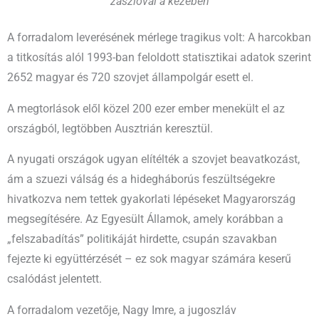
zászlóval a kezében
A forradalom leverésének mérlege tragikus volt: A harcokban
a titkosítás alól 1993-ban feloldott statisztikai adatok szerint
2652 magyar és 720 szovjet állampolgár esett el.
A megtorlások elől közel 200 ezer ember menekült el az
országból, legtöbben Ausztrián keresztül.
A nyugati országok ugyan elítélték a szovjet beavatkozást,
ám a szuezi válság és a hidegháborús feszültségekre
hivatkozva nem tettek gyakorlati lépéseket Magyarország
megsegítésére. Az Egyesült Államok, amely korábban a
„felszabadítás” politikáját hirdette, csupán szavakban
fejezte ki együttérzését – ez sok magyar számára keserű
csalódást jelentett.
A forradalom vezetője, Nagy Imre, a jugoszláv