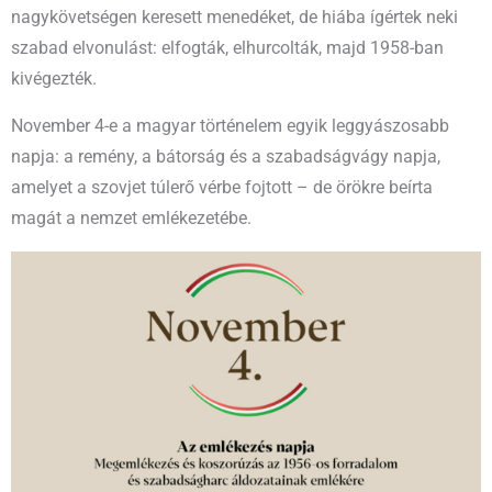
nagykövetségen keresett menedéket, de hiába ígértek neki
szabad elvonulást: elfogták, elhurcolták, majd 1958-ban
kivégezték.
November 4-e a magyar történelem egyik leggyászosabb
napja: a remény, a bátorság és a szabadságvágy napja,
amelyet a szovjet túlerő vérbe fojtott – de örökre beírta
magát a nemzet emlékezetébe.