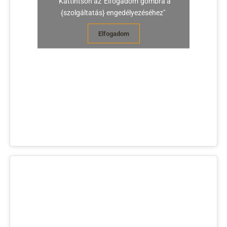
"Kattintson az 'Elfogadom' gombra a
{szolgáltatás} engedélyezéséhez"
Elfogadom