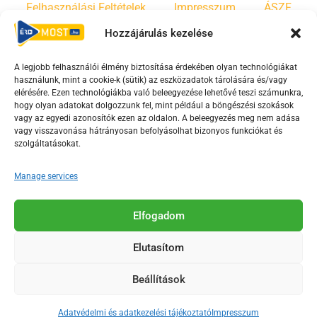
Felhasználási Feltételek
Impresszum
ÁSZF
Hozzájárulás kezelése
Irányelvek
Moderálási szabályzat
A legjobb felhasználói élmény biztosítása érdekében olyan technológiákat
használunk, mint a cookie-k (sütik) az eszközadatok tárolására és/vagy
F
Y
T
elérésére. Ezen technológiákba való beleegyezése lehetővé teszi számunkra,
a
o
i
hogy olyan adatokat dolgozzunk fel, mint például a böngészési szokások
vagy az egyedi azonosítók ezen az oldalon. A beleegyezés meg nem adása
c
u
k
vagy visszavonása hátrányosan befolyásolhat bizonyos funkciókat és
e
t
t
szolgáltatásokat.
b
u
o
o
b
k
Manage services
o
e
Az Érd Média médiaszolgáltatási tevékenységét a
k
-
Elfogadom
Médiatanács a Magyar Média Mecenatúra program
-
s
keretében támogatja.
Elutasítom
s
q
q
u
Beállítások
u
a
2018-2026. © Minden jog fenntartva, Érd Megyei Jogú Város
a
r
Polgármesteri Hivatal Média Osztálya
Adatvédelmi és adatkezelési tájékoztató
Impresszum