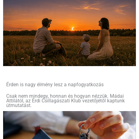
Érden is nagy élmény lesz a napfogyatkozás
Csak nem mindegy, honnan és hogyan nézzük. Mádai
Attilától, az Érdi Csillagászati Klub vezetőjétől kaptunk
útmutatást.