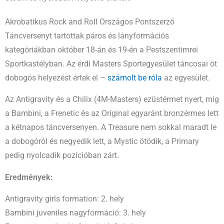
Akrobatikus Rock and Roll Országos Pontszerző
Táncversenyt tartottak páros és lányformációs
kategóriákban október 18-án és 19-én a Pestszentimrei
Sportkastélyban. Az érdi Masters Sportegyesület táncosai öt
dobogós helyezést értek el –
számolt be róla
az egyesület.
Az Antigravity és a Chilix (4M-Masters) ezüstérmet nyert, míg
a Bambini, a Frenetic és az Original egyaránt bronzérmes lett
a kétnapos táncversenyen. A Treasure nem sokkal maradt le
a dobogóról és negyedik lett, a Mystic ötödik, a Primary
pedig nyolcadik pozícióban zárt.
Eredmények:
Antigravity girls formation: 2. hely
Bambini juveniles nagyformáció: 3. hely