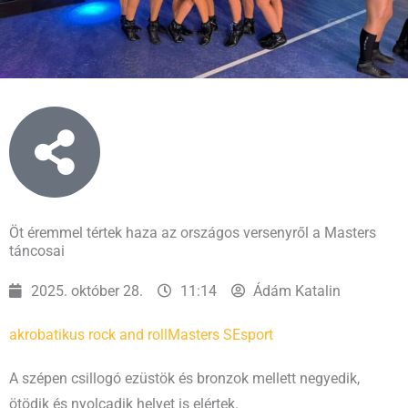
Öt éremmel tértek haza az országos versenyről a Masters
táncosai
2025. október 28.
11:14
Ádám Katalin
akrobatikus rock and roll
Masters SE
sport
A szépen csillogó ezüstök és bronzok mellett negyedik,
ötödik és nyolcadik helyet is elértek.