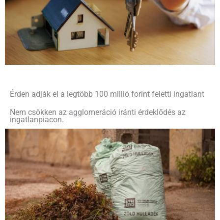
Érden adják el a legtöbb 100 millió forint feletti ingatlant
Nem csökken az agglomeráció iránti érdeklődés az
ingatlanpiacon.