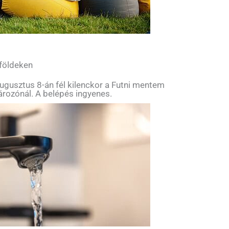
 földeken
ugusztus 8-án fél kilenckor a Futni mentem
tározónál. A belépés ingyenes.