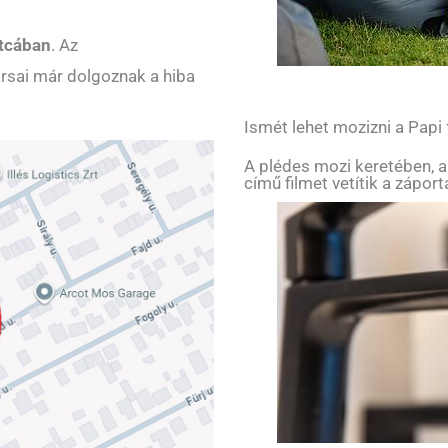
tcában
. Az
rsai már dolgoznak a hiba
Ismét lehet mozizni a Papi
A plédes mozi keretében, a
című filmet vetítik a zápor