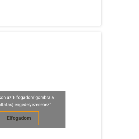
son az 'Elfogadom' gombra a
áltatás} engedélyezéséhez"
Elfogadom