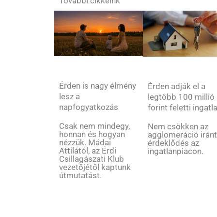
További cikkeink
Érden is nagy élmény
Érden adják el a
lesz a
legtöbb 100 millió
napfogyatkozás
forint feletti ingatl
Csak nem mindegy,
Nem csökken az
honnan és hogyan
agglomeráció iránt
nézzük. Mádai
érdeklődés az
Attilától, az Érdi
ingatlanpiacon.
Csillagászati Klub
vezetőjétől kaptunk
útmutatást.