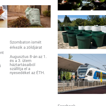
Szombaton ismét
érkezik a zöldjárat
ant
Augusztus 8-án az 1.
és a 3. ütem
háztartásaiból
i
szállítja el a
nyesedéket az ÉTH.