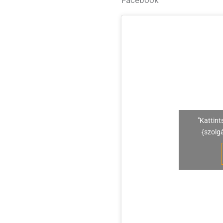
Facebook
"Kattint
{szolg