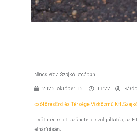
Nincs víz a Szajkó utcában
2025. október 15.
11:22
Gárdo
csőtörés
Érd és Térsége Vízközmű Kft.
Szajk
Csőtörés miatt szünetel a szolgáltatás, az É
elhárításán.