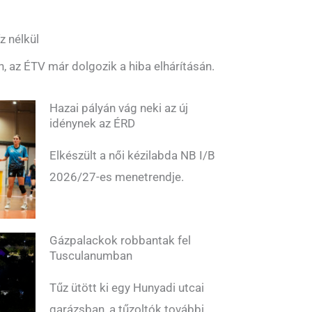
z nélkül
n, az ÉTV már dolgozik a hiba elhárításán.
Hazai pályán vág neki az új
idénynek az ÉRD
Elkészült a női kézilabda NB I/B
2026/27-es menetrendje.
Gázpalackok robbantak fel
Tusculanumban
Tűz ütött ki egy Hunyadi utcai
garázsban, a tűzoltók további