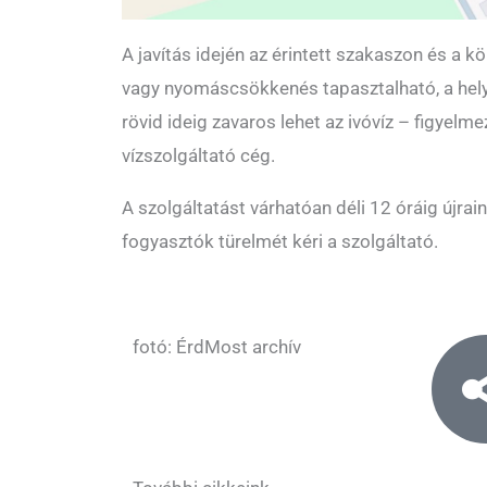
A javítás idején az érintett szakaszon és a kö
vagy nyomáscsökkenés tapasztalható, a hely
rövid ideig zavaros lehet az ivóvíz – figyel
vízszolgáltató cég.
A szolgáltatást várhatóan déli 12 óráig újraind
fogyasztók türelmét kéri a szolgáltató.
fotó: ÉrdMost archív