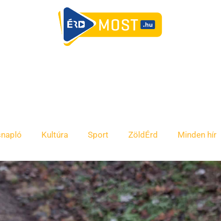
snapló
Kultúra
Sport
ZöldÉrd
Minden hír