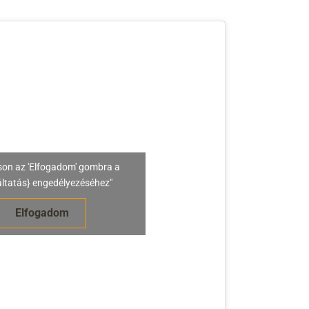
son az 'Elfogadom' gombra a
áltatás} engedélyezéséhez"
Elfogadom