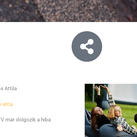
s Attila
ó utca
TV már dolgozik a hiba