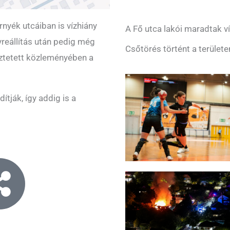
rnyék utcáiban is vízhiány
A Fő utca lakói maradtak ví
reállítás után pedig még
Csőtörés történt a területe
meztetett közleményében a
ítják, így addig is a