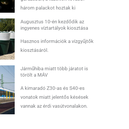
három palackot hoztak ki
Augusztus 10-én kezdődik az
ingyenes víztartályok kiosztása
Hasznos információk a vízgyűjtők
kiosztásáról.
Járműhiba miatt több járatot is
törölt a MÁV
A kimaradó Z30-as és S40-es
vonatok miatt jelentős késések
vannak az érdi vasútvonalakon.