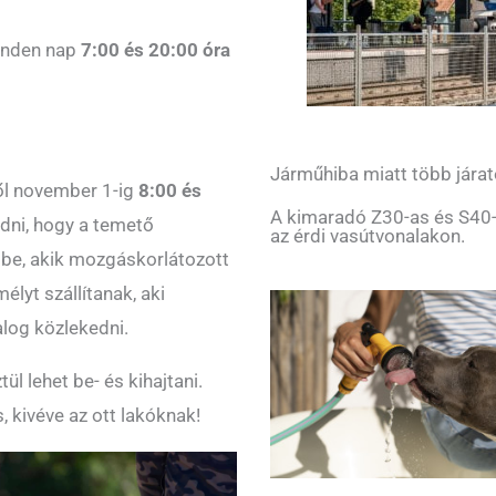
inden nap
7:00 és 20:00 óra
Járműhiba miatt több járat
ől november 1-ig
8:00 és
A kimaradó Z30-as és S40-
udni, hogy a temető
az érdi vasútvonalakon.
 be, akik mozgáskorlátozott
élyt szállítanak, aki
log közlekedni.
l lehet be- és kihajtani.
, kivéve az ott lakóknak!