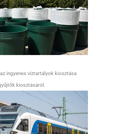
z ingyenes víztartályok kiosztása
yűjtők kiosztásáról.