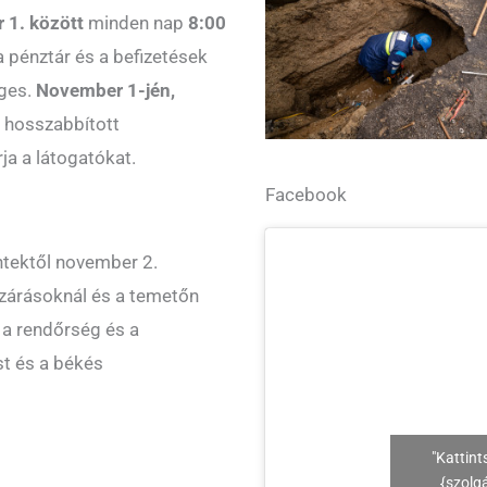
 1. között
minden nap
8:00
a pénztár és a befizetések
ges.
November 1-jén,
r hosszabbított
ja a látogatókat.
Facebook
ntektől november 2.
ezárásoknál és a temetőn
 a rendőrség és a
st és a békés
"Kattint
{szolg