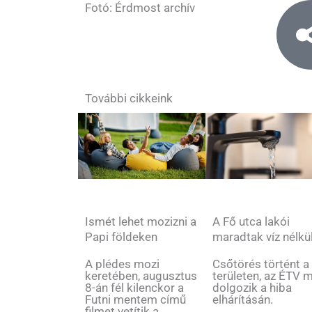
Fotó: Érdmost archív
További cikkeink
Ismét lehet mozizni a
A Fő utca lakói
Papi földeken
maradtak víz nélkü
A plédes mozi
Csőtörés történt a
keretében, augusztus
területen, az ÉTV 
8-án fél kilenckor a
dolgozik a hiba
Futni mentem című
elhárításán.
filmet vetítik a