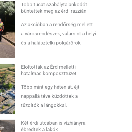
Több tucat szabálytalankodót
büntettek meg az érdi razzián
Az akcióban a rendőrség mellett
a városrendészek, valamint a helyi
és a halásztelki polgárőrök
Eloltották az Érd melletti
hatalmas komposzttüzet
Több mint egy héten át, éjt
nappallá téve küzdöttek a
tűzoltók a lángokkal.
Két érdi utcában is vízhiányra
ébredtek a lakók