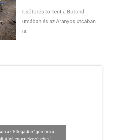
Csőtörés történt a Botond
utcában és az Aranyos utcában
is.
son az 'Elfogadom' gombra a
áltatás} engedélyezéséhez"