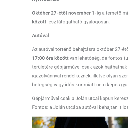
Október 27-étől november 1-ig
a temető m
között
lesz látogatható gyalogosan.
Autóval
Az autóval történő behajtásra október 27-ét
17:00 óra között
van lehetőség, de fontos t
területére gépjárművel csak azok hajthatnak
igazolvánnyal rendelkeznek, illetve olyan szem
betegség vagy idős kor miatt nem képes gya
Gépjárművel csak a Jolán utcai kapun keresztü
Fontos: a Jolán utcába autóval behajtani tilos