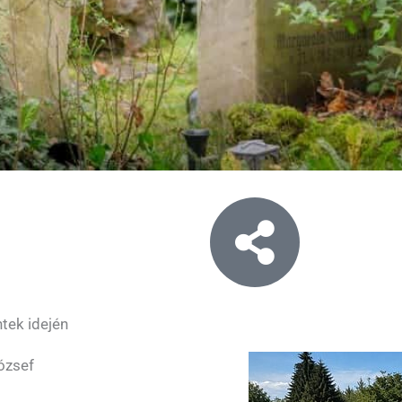
tek idején
ózsef