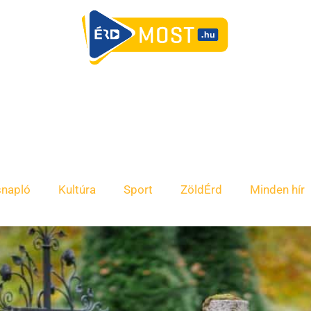
snapló
Kultúra
Sport
ZöldÉrd
Minden hír