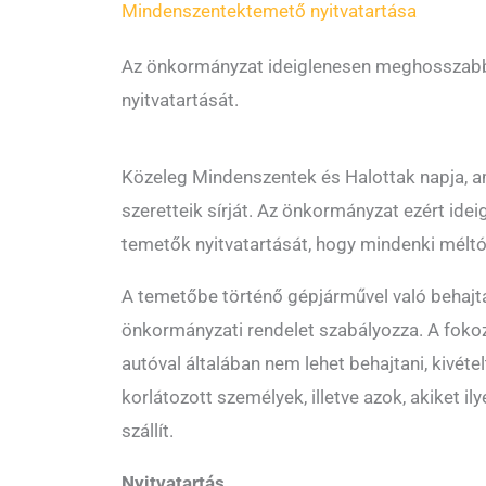
Mindenszentek
temető nyitvatartása
Az önkormányzat ideiglenesen meghosszabb
nyitvatartását.
Közeleg Mindenszentek és Halottak napja, a
szeretteik sírját. Az önkormányzat ezért id
temetők nyitvatartását, hogy mindenki mél
A temetőbe történő gépjárművel való behajtá
önkormányzati rendelet szabályozza. A fokoz
autóval általában nem lehet behajtani, kivé
korlátozott személyek, illetve azok, akiket il
szállít.
Nyitvatartás