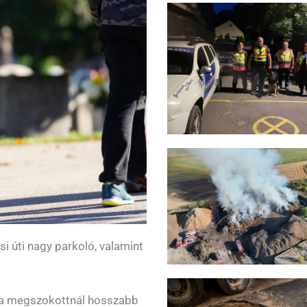
si úti nagy parkoló, valamint
s a megszokottnál hosszabb