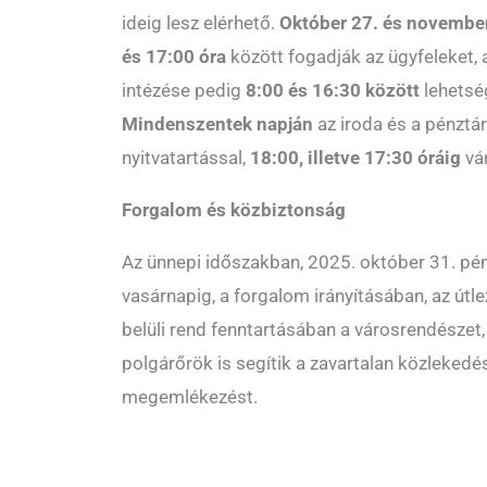
ideig lesz elérhető.
Október 27. és november
és 17:00 óra
között fogadják az ügyfeleket, 
intézése pedig
8:00 és 16:30 között
lehetsé
Mindenszentek napján
az iroda és a pénztá
nyitvatartással,
18:00, illetve 17:30 óráig
vár
Forgalom és közbiztonság
Az ünnepi időszakban, 2025. október 31. pé
vasárnapig, a forgalom irányításában, az útl
belüli rend fenntartásában a városrendészet,
polgárőrök is segítik a zavartalan közlekedé
megemlékezést.