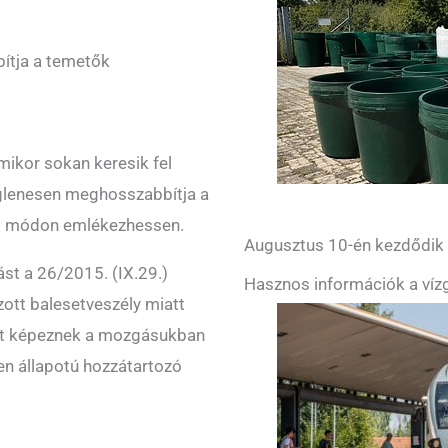
ítja a temetők
mikor sokan keresik fel
eiglenesen meghosszabbítja a
tó módon emlékezhessen.
Augusztus 10-én kezdődik a
st a 26/2015. (IX.29.)
Hasznos információk a vízg
ott balesetveszély miatt
telt képeznek a mozgásukban
yen állapotú hozzátartozó