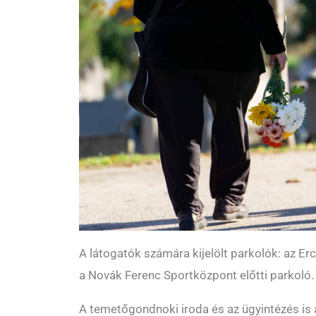
A látogatók számára kijelölt parkolók: az Erc
a Novák Ferenc Sportközpont előtti parkoló.
A temetőgondnoki iroda és az ügyintézés i