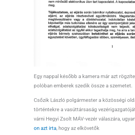
Egy nappal később a kamera már azt rögzítet
polóban emberek szedik össze a szemetet.
Csőzik László polgármester a közösségi old
történtekre a vasúttársaság vezérigazgatóját
várni Hegyi Zsolt MÁV-vezér válaszára, ugya
on azt írta
, hogy az elkövetők