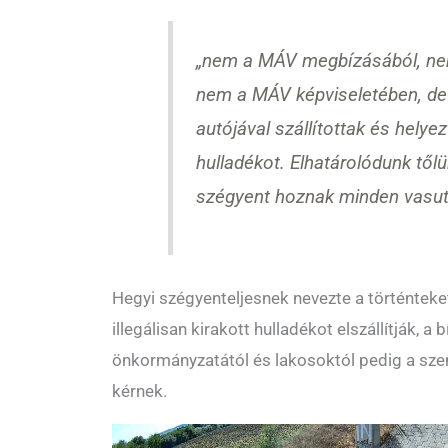
„nem a MÁV megbízásából, ne
nem a MÁV képviseletében, d
autójával szállítottak és helyezt
hulladékot. Elhatárolódunk től
szégyent hoznak minden vasut
Hegyi szégyenteljesnek nevezte a történteke
illegálisan kirakott hulladékot elszállítják, a b
önkormányzatától és lakosoktól pedig a sze
kérnek.