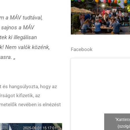
m a MÁV tudtával,
e sajnos a MÁV
ek ki illegálisan
ük! Nem valók közénk,
Facebook
asra. „
t és hangsúlyozta, hogy az
írságot kifizetik, az
metelők nevében is elnézést
"Kattint
{szolg