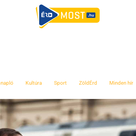
snapló
Kultúra
Sport
ZöldÉrd
Minden hír