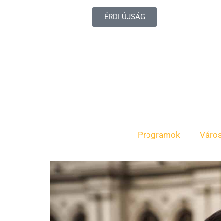
ÉRDI ÚJSÁG
Programok
Váro