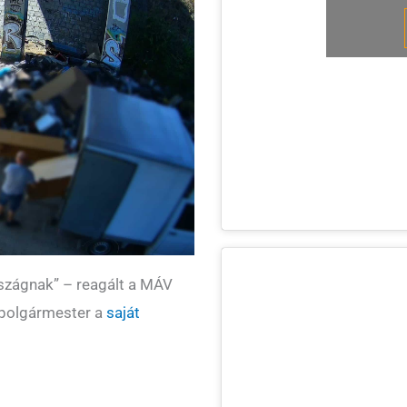
rszágnak” – reagált a MÁV
 polgármester a
saját