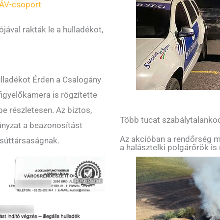
ÁV-csoport
jával rakták le a hulladékot,
ulladékot Érden a Csalogány
rfigyelőkamera is rögzítette
e részletesen. Az biztos,
Több tucat szabálytalankod
ányzat a beazonosítást
Az akcióban a rendőrség me
vasúttársaságnak.
a halásztelki polgárőrök is 