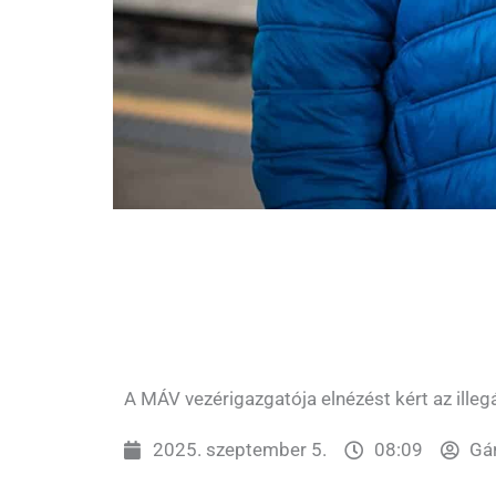
A MÁV vezérigazgatója elnézést kért az illegá
2025. szeptember 5.
08:09
Gár