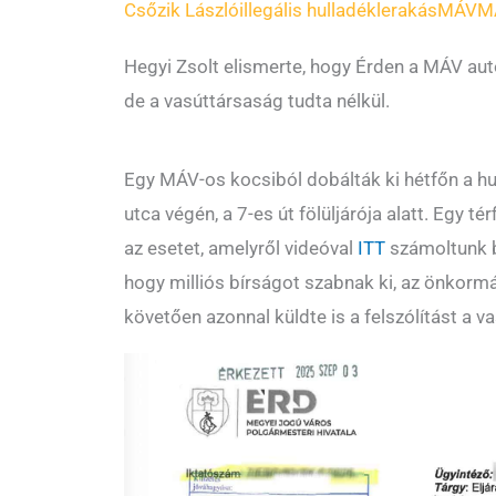
Csőzik László
illegális hulladéklerakás
MÁV
M
Hegyi Zsolt elismerte, hogy Érden a MÁV autó
de a vasúttársaság tudta nélkül.
Egy MÁV-os kocsiból dobálták ki hétfőn a h
utca végén, a 7-es út fölüljárója alatt. Egy té
az esetet, amelyről videóval
ITT
számoltunk b
hogy milliós bírságot szabnak ki, az önkorm
követően azonnal küldte is a felszólítást a 