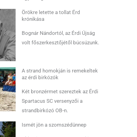
Örökre letette a tollat Érd
krónikása
Bognár Nándortól, az Érdi Újság
volt főszerkesztőjétől búcsúzunk.
A strand homokján is remekeltek
az érdi birkózók
Két bronzérmet szereztek az Érdi
Spartacus SC versenyzői a
strandbirkózó OB-n.
Ismét jön a szomszédünnep