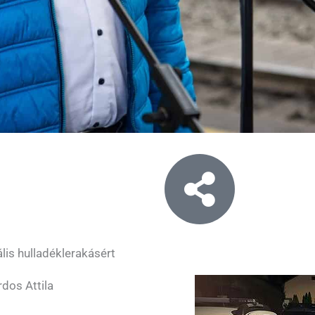
lis hulladéklerakásért
dos Attila