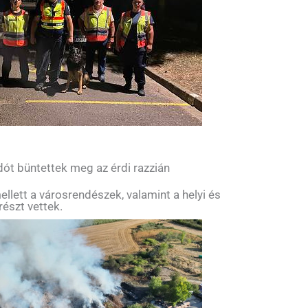
ót büntettek meg az érdi razzián
llett a városrendészek, valamint a helyi és
részt vettek.