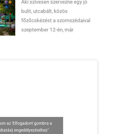
Aki szívesen szervezne egy jó
bulit, utcabált, közös
főzőcskézést a szomszédaival
szeptember 12-én, már
son az 'Elfogadom' gombra a
áltatás} engedélyezéséhez"