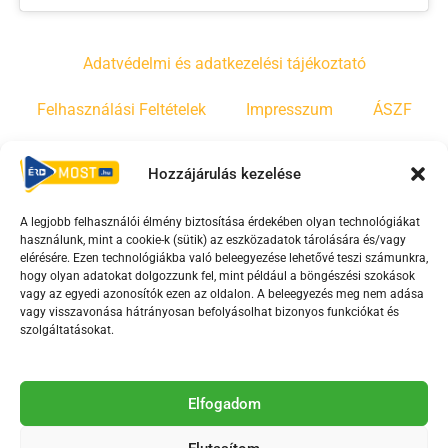
Adatvédelmi és adatkezelési tájékoztató
Felhasználási Feltételek
Impresszum
ÁSZF
Irányelvek
Moderálási szabályzat
Hozzájárulás kezelése
A legjobb felhasználói élmény biztosítása érdekében olyan technológiákat
F
Y
T
használunk, mint a cookie-k (sütik) az eszközadatok tárolására és/vagy
a
o
i
elérésére. Ezen technológiákba való beleegyezése lehetővé teszi számunkra,
c
u
k
hogy olyan adatokat dolgozzunk fel, mint például a böngészési szokások
vagy az egyedi azonosítók ezen az oldalon. A beleegyezés meg nem adása
e
t
t
vagy visszavonása hátrányosan befolyásolhat bizonyos funkciókat és
b
u
o
szolgáltatásokat.
o
b
k
o
e
Az Érd Média médiaszolgáltatási tevékenységét a
k
-
Elfogadom
Médiatanács a Magyar Média Mecenatúra program
-
s
keretében támogatja.