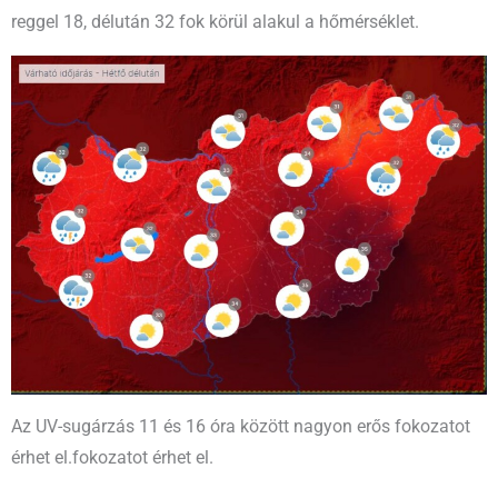
reggel 18, délután 32 fok körül alakul a hőmérséklet.
Az UV-sugárzás 11 és 16 óra között nagyon erős fokozatot
érhet el.fokozatot érhet el.