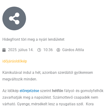
Hidegfront töri meg a nyári lendületet
2025. július 14.
10:36
Gárdos Attila
időjárás
Időkép
Kánikulával indul a hét, azonban szerdától gyökeresen
megváltozik minden.
Az Időkép
előrejelzése
szerint
hé
tfőn
fátyol- és gomolyfelhők
zavarhatják meg a napsütést. Számottevő csapadék nem
várható. Gyenge, mérsékelt lesz a nyugatias szél. Kora