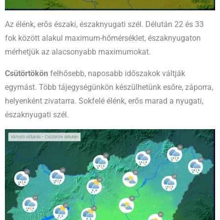
Az élénk, erős északi, északnyugati szél. Délután 22 és 33
fok között alakul maximum-hőmérséklet, északnyugaton
mérhetjük az alacsonyabb maximumokat.
Csütörtökön
felhősebb, naposabb időszakok váltják
egymást. Több tájegységünkön készülhetünk esőre, záporra,
helyenként zivatarra. Sokfelé élénk, erős marad a nyugati,
északnyugati szél.