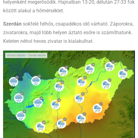
helyenként megerősödik. Hajnalban 13-20, délután 27-33 fok
között alakul a hőmérséklet.
Szerdán
sokfelé felhős, csapadékos idő várható. Záporokra,
zivatarokra, majd több helyen áztató esőre is számíthatunk.
Keleten néhol heves zivatar is kialakulhat.