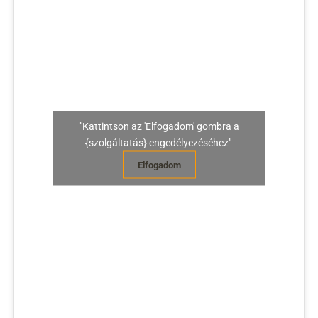
"Kattintson az 'Elfogadom' gombra a
{szolgáltatás} engedélyezéséhez"
Elfogadom