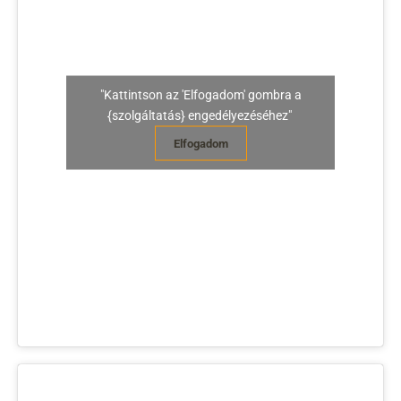
"Kattintson az 'Elfogadom' gombra a
{szolgáltatás} engedélyezéséhez"
Elfogadom