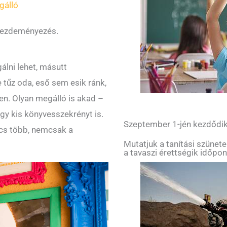
gálló
 kezdeményezés.
álni lehet, másutt
 tűz oda, eső sem esik ránk,
en. Olyan megálló is akad –
gy kis könyvesszekrényt is.
Szeptember 1-jén kezdődik 
ncs több, nemcsak a
Mutatjuk a tanítási szünetek,
a tavaszi érettségik időpont