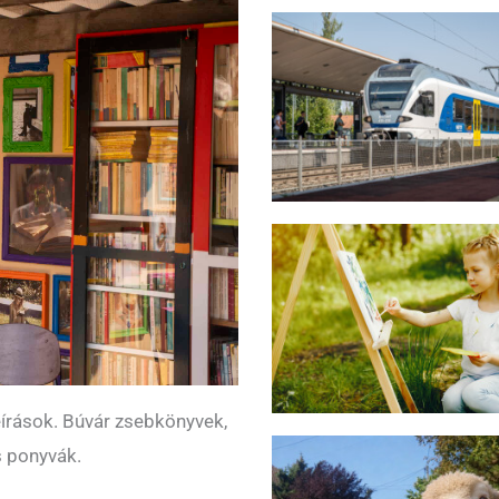
eírások. Búvár zsebkönyvek,
s ponyvák.