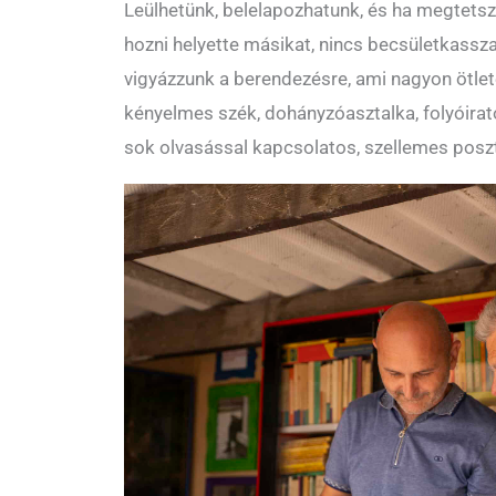
Leülhetünk, belelapozhatunk, és ha megtetsze
hozni helyette másikat, nincs becsületkassz
vigyázzunk a berendezésre, ami nagyon ötlet
kényelmes szék, dohányzóasztalka, folyóira
sok olvasással kapcsolatos, szellemes poszt