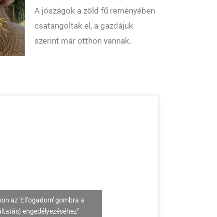
A jószágok a zöld fű reményében
csatangoltak el, a gazdájuk
szerint már otthon vannak.
son az 'Elfogadom' gombra a
áltatás} engedélyezéséhez"