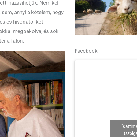
tt, hazavihetjük. Nem kell
a sem, annyi a kötelem, hogy
es és hívogató: két
tokkal megpakolva, és sok-
er a falon.
Facebook
"Kattint
{szolg