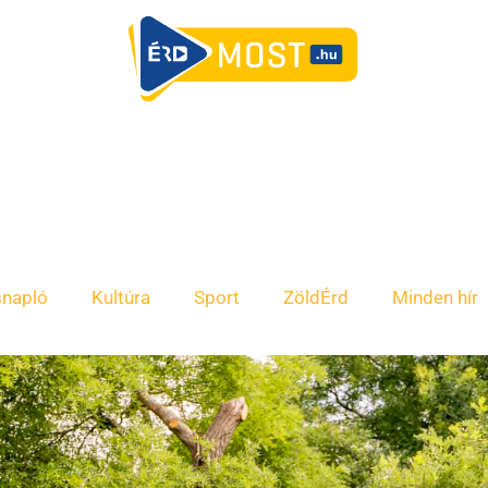
snapló
Kultúra
Sport
ZöldÉrd
Minden hír