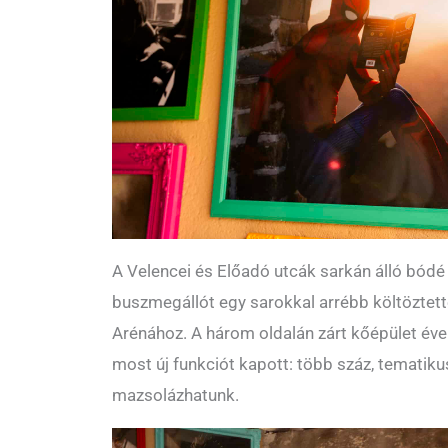
A Velencei és Előadó utcák sarkán álló bódé 
buszmegállót egy sarokkal arrébb költöztett
Arénához. A három oldalán zárt kőépület évek
most új funkciót kapott: több száz, tematiku
mazsolázhatunk.