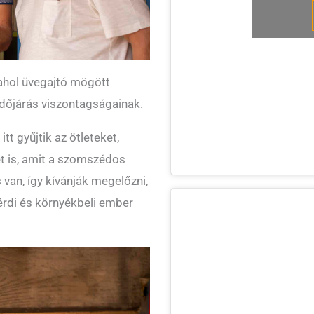
ahol üvegajtó mögött
időjárás viszontagságainak.
itt gyűjtik az ötleteket,
t is, amit a szomszédos
s van, így kívánják megelőzni,
érdi és környékbeli ember