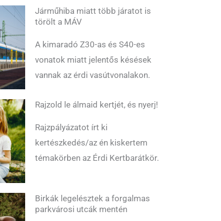
Járműhiba miatt több járatot is
törölt a MÁV
A kimaradó Z30-as és S40-es
vonatok miatt jelentős késések
vannak az érdi vasútvonalakon.
Rajzold le álmaid kertjét, és nyerj!
Rajzpályázatot írt ki
kertészkedés/az én kiskertem
témakörben az Érdi Kertbarátkör.
Birkák legelésztek a forgalmas
parkvárosi utcák mentén