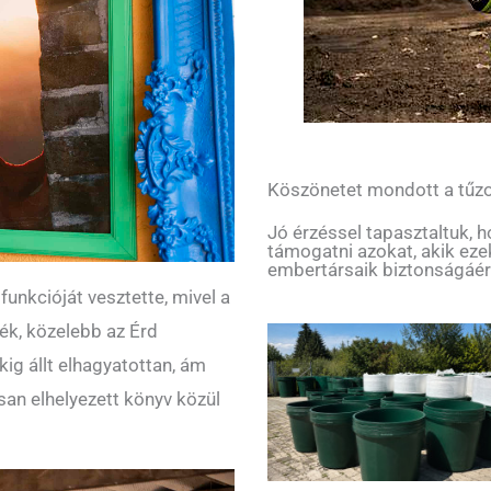
Köszönetet mondott a tűzo
Jó érzéssel tapasztaltuk, 
támogatni azokat, akik ez
embertársaik biztonságáér
funkcióját vesztette, mivel a
ék, közelebb az Érd
ig állt elhagyatottan, ám
san elhelyezett könyv közül