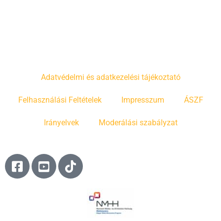
Adatvédelmi és adatkezelési tájékoztató
Felhasználási Feltételek
Impresszum
ÁSZF
Irányelvek
Moderálási szabályzat
F
Y
T
a
o
i
c
u
k
e
t
t
b
u
o