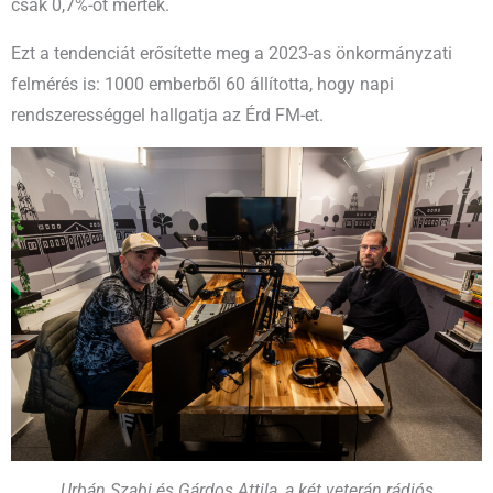
csak 0,7%-ot mértek.
Ezt a tendenciát erősítette meg a 2023-as önkormányzati
felmérés is: 1000 emberből 60 állította, hogy napi
rendszerességgel hallgatja az Érd FM-et.
Urbán Szabi és Gárdos Attila, a két veterán rádiós