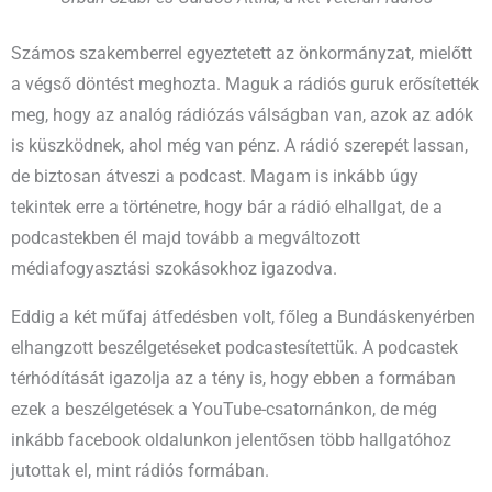
Számos szakemberrel egyeztetett az önkormányzat, mielőtt
a végső döntést meghozta. Maguk a rádiós guruk erősítették
meg, hogy az analóg rádiózás válságban van, azok az adók
is küszködnek, ahol még van pénz. A rádió szerepét lassan,
de biztosan átveszi a podcast. Magam is inkább úgy
tekintek erre a történetre, hogy bár a rádió elhallgat, de a
podcastekben él majd tovább a megváltozott
médiafogyasztási szokásokhoz igazodva.
Eddig a két műfaj átfedésben volt, főleg a Bundáskenyérben
elhangzott beszélgetéseket podcastesítettük. A podcastek
térhódítását igazolja az a tény is, hogy ebben a formában
ezek a beszélgetések a YouTube-csatornánkon, de még
inkább facebook oldalunkon jelentősen több hallgatóhoz
jutottak el, mint rádiós formában.