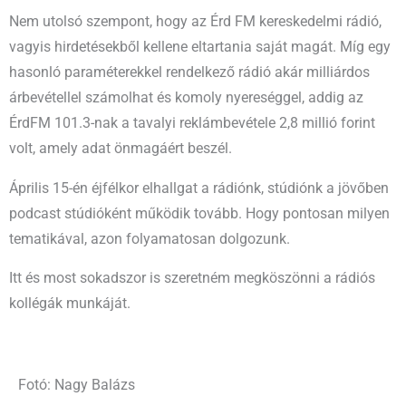
Nem utolsó szempont, hogy az Érd FM kereskedelmi rádió,
vagyis hirdetésekből kellene eltartania saját magát. Míg egy
hasonló paraméterekkel rendelkező rádió akár milliárdos
árbevétellel számolhat és komoly nyereséggel, addig az
ÉrdFM 101.3-nak a tavalyi reklámbevétele 2,8 millió forint
volt, amely adat önmagáért beszél.
Április 15-én éjfélkor elhallgat a rádiónk, stúdiónk a jövőben
podcast stúdióként működik tovább. Hogy pontosan milyen
tematikával, azon folyamatosan dolgozunk.
Itt és most sokadszor is szeretném megköszönni a rádiós
kollégák munkáját.
Fotó: Nagy Balázs