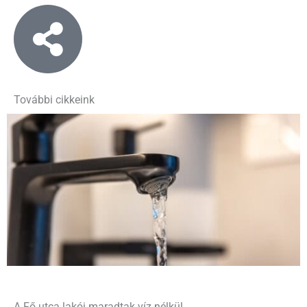
További cikkeink
A Fő utca lakói maradtak víz nélkül