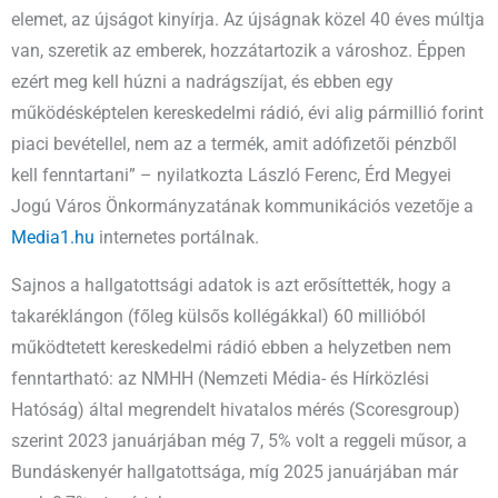
elemet, az újságot kinyírja. Az újságnak közel 40 éves múltja
van, szeretik az emberek, hozzátartozik a városhoz. Éppen
ezért meg kell húzni a nadrágszíjat, és ebben egy
működésképtelen kereskedelmi rádió, évi alig pármillió forint
piaci bevétellel, nem az a termék, amit adófizetői pénzből
kell fenntartani” – nyilatkozta László Ferenc, Érd Megyei
Jogú Város Önkormányzatának kommunikációs vezetője a
Media1.hu
internetes portálnak.
Sajnos a hallgatottsági adatok is azt erősíttették, hogy a
takaréklángon (főleg külsős kollégákkal) 60 millióból
működtetett kereskedelmi rádió ebben a helyzetben nem
fenntartható: az NMHH (Nemzeti Média- és Hírközlési
Hatóság) által megrendelt hivatalos mérés (Scoresgroup)
szerint 2023 januárjában még 7, 5% volt a reggeli műsor, a
Bundáskenyér hallgatottsága, míg 2025 januárjában már