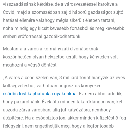
visszaadásának kérdése, de a városvezetéssel karöltve a
Covid, majd a szomszédban zajló háború gazdaságot sújtó
hatásai ellenére valahogy mégis sikerült életben tartani,
noha mindig egy kicsit kevesebb forrásból és még kevesebb
emberi erőforrással gazdálkodhattunk.
Mostanra a város a kormányzati elvonásoknak
köszönhetően olyan helyzetbe került, hogy kénytelen volt
meghozni a végső döntést.
„A város a csőd szélén van, 3 milliárd forint hiányzik az éves
költségvetésből, várhatóan augusztus környékén
csődbiztost kaphatunk a nyakunkba
. Ez nem abból adódik,
hogy pazarolnánk. Évek óta minden takaréklángon van, két
uszoda zárva városban, alig jut kátyúzásra, nemhogy
útépítésre. Ha a csődbiztos jön, akkor minden kifizetést ő fog
felügyelni, nem engedhetjük meg, hogy a legfontosabb