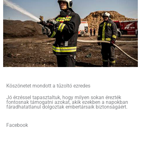
Köszönetet mondott a tűzoltó ezredes
Jó érzéssel tapasztaltuk, hogy milyen sokan érezték
fontosnak támogatni azokat, akik ezekben a napokban
fáradhatatlanul dolgoztak embertársaik biztonságáért.
Facebook