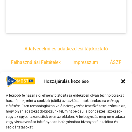
Adatvédelmi és adatkezelési tájékoztató
Felhasználási Feltételek
Impresszum
ÁSZF
Irányelvek
Moderálási szabályzat
Hozzájárulás kezelése
A legjobb felhasználói élmény biztosítása érdekében olyan technológiákat
F
Y
T
használunk, mint a cookie-k (sütik) az eszközadatok tárolására és/vagy
a
o
i
elérésére. Ezen technológiákba való beleegyezése lehetővé teszi számunkra,
c
u
k
hogy olyan adatokat dolgozzunk fel, mint például a böngészési szokások
vagy az egyedi azonosítók ezen az oldalon. A beleegyezés meg nem adása
e
t
t
vagy visszavonása hátrányosan befolyásolhat bizonyos funkciókat és
b
u
o
szolgáltatásokat.