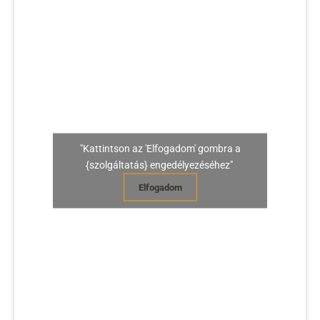
"Kattintson az 'Elfogadom' gombra a
{szolgáltatás} engedélyezéséhez"
Elfogadom