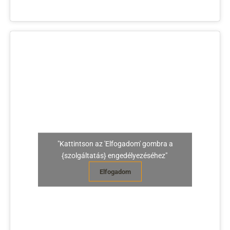
"Kattintson az 'Elfogadom' gombra a
{szolgáltatás} engedélyezéséhez"
Elfogadom