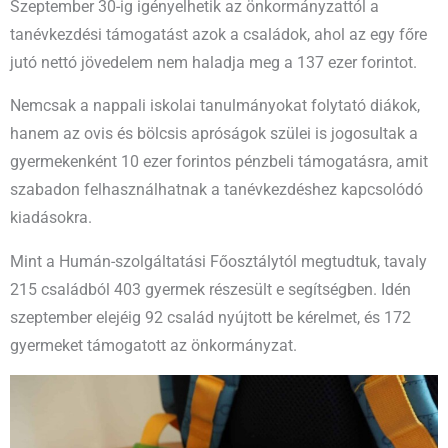
Szeptember 30-ig igényelhetik az önkormányzattól a
tanévkezdési támogatást azok a családok, ahol az egy főre
jutó nettó jövedelem nem haladja meg a 137 ezer forintot.
Nemcsak a nappali iskolai tanulmányokat folytató diákok,
hanem az ovis és bölcsis apróságok szülei is jogosultak a
gyermekenként 10 ezer forintos pénzbeli támogatásra, amit
szabadon felhasználhatnak a tanévkezdéshez kapcsolódó
kiadásokra.
Mint a Humán-szolgáltatási Főosztálytól megtudtuk, tavaly
215 családból 403 gyermek részesült e segítségben. Idén
szeptember elejéig 92 család nyújtott be kérelmet, és 172
gyermeket támogatott az önkormányzat.