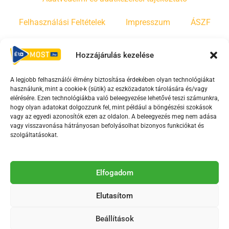
Felhasználási Feltételek
Impresszum
ÁSZF
Irányelvek
Moderálási szabályzat
Hozzájárulás kezelése
A legjobb felhasználói élmény biztosítása érdekében olyan technológiákat
F
Y
T
használunk, mint a cookie-k (sütik) az eszközadatok tárolására és/vagy
a
o
i
elérésére. Ezen technológiákba való beleegyezése lehetővé teszi számunkra,
c
u
k
hogy olyan adatokat dolgozzunk fel, mint például a böngészési szokások
vagy az egyedi azonosítók ezen az oldalon. A beleegyezés meg nem adása
e
t
t
vagy visszavonása hátrányosan befolyásolhat bizonyos funkciókat és
b
u
o
szolgáltatásokat.
o
b
k
o
e
Az Érd Média médiaszolgáltatási tevékenységét a
k
-
Elfogadom
Médiatanács a Magyar Média Mecenatúra program
-
s
keretében támogatja.
Elutasítom
s
q
q
u
Beállítások
u
a
2018-2026. © Minden jog fenntartva, Érd Megyei Jogú Város