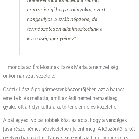
nemzetiségi hagyományokat, ezért
hangsúlyos a sváb népzene, de
természetesen alkalmazkodunk a
közönség igényeihez”
– mondta az ÉrdMostnak Eszes Mária, a nemzetiségi
önkormányzat vezetője.
Csőzik László polgármester köszöntőjében azt a hatást
emelte ki és méltatta, amit az érdi német nemzetiség
gyakorolt a helyi kultúrára, történelemre és közéletre.
A bál egyedi voltát többek közt az adta, hogy a vendégek
java része német népviseletben jelent meg. A köszöntő is két
nyelven hangzott el. Nagy sikere volt az Érdi Himnusznak,