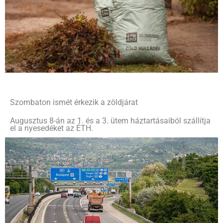
Szombaton ismét érkezik a zöldjárat
Augusztus 8-án az 1. és a 3. ütem háztartásaiból szállítja
el a nyesedéket az ÉTH.