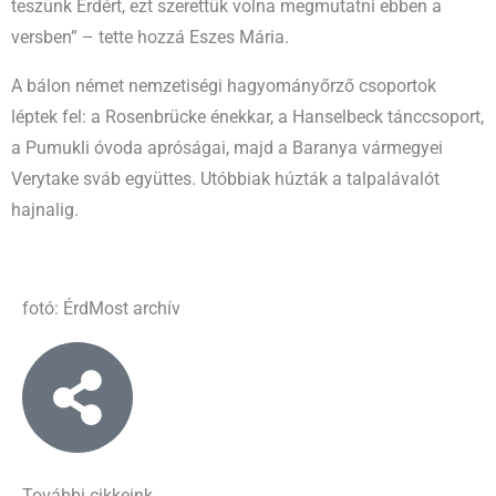
teszünk Érdért, ezt szerettük volna megmutatni ebben a
versben” – tette hozzá Eszes Mária.
A bálon német nemzetiségi hagyományőrző csoportok
léptek fel: a Rosenbrücke énekkar, a Hanselbeck tánccsoport,
a Pumukli óvoda apróságai, majd a Baranya vármegyei
Verytake sváb együttes. Utóbbiak húzták a talpalávalót
hajnalig.
fotó: ÉrdMost archív