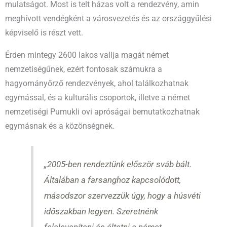
mulatságot. Most is telt házas volt a rendezvény, amin
meghívott vendégként a városvezetés és az országgyűlési
képviselő is részt vett.
Érden mintegy 2600 lakos vallja magát német
nemzetiségűnek, ezért fontosak számukra a
hagyományőrző rendezvények, ahol találkozhatnak
egymással, és a kulturális csoportok, illetve a német
nemzetiségi Pumukli ovi apróságai bemutatkozhatnak
egymásnak és a közönségnek.
„2005-ben rendeztünk először sváb bált.
Általában a farsanghoz kapcsolódott,
másodszor szervezzük úgy, hogy a húsvéti
időszakban legyen. Szeretnénk
feleleveníteni és éltetni a német