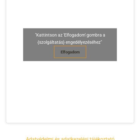
"Kattintson az 'Elfogadom' gombra a
{szolgáltatás} engedélyezéséhez"
Elfogadom
Adatvédelmi és adatkezelési tájékoztató