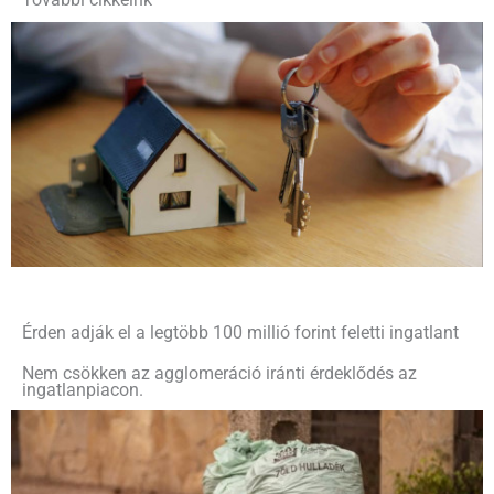
További cikkeink
Érden adják el a legtöbb 100 millió forint feletti ingatlant
Nem csökken az agglomeráció iránti érdeklődés az
ingatlanpiacon.