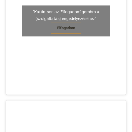
"Kattintson az 'Elfogadom' gombra a
{szolgáltatás} engedélyezéséhez"
Elfogadom