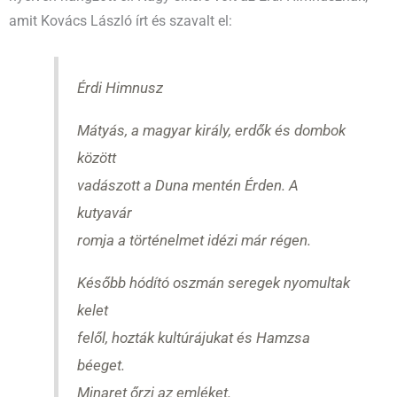
amit Kovács László írt és szavalt el:
Érdi Himnusz
Mátyás, a magyar király, erdők és dombok
között
vadászott a Duna mentén Érden. A
kutyavár
romja a történelmet idézi már régen.
Később hódító oszmán seregek nyomultak
kelet
felől, hozták kultúrájukat és Hamzsa
béeget.
Minaret őrzi az emléket.