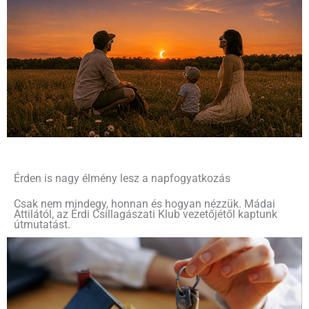
Érden is nagy élmény lesz a napfogyatkozás
Csak nem mindegy, honnan és hogyan nézzük. Mádai
Attilától, az Érdi Csillagászati Klub vezetőjétől kaptunk
útmutatást.