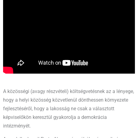
A közösségi (avagy részvételi) költségvetésnek az a lényege,
hogy a helyi közösség közvetlenül dönthessen környezete
fejlesztéséről, hogy a lakosság ne csak a választott
képviselőkön keresztül gyakorolja a demokrácia
intézményét.