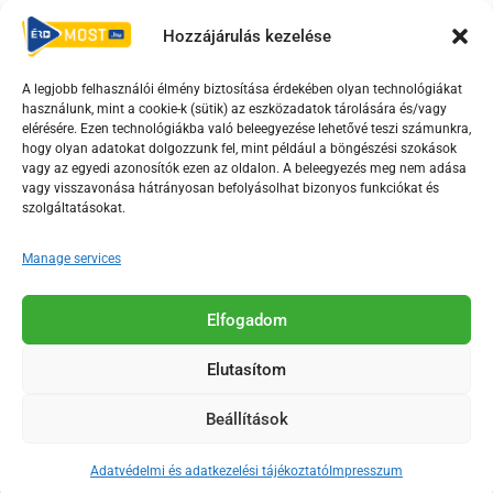
Hozzájárulás kezelése
Irányelvek
Moderálási szabályzat
A legjobb felhasználói élmény biztosítása érdekében olyan technológiákat
használunk, mint a cookie-k (sütik) az eszközadatok tárolására és/vagy
F
Y
T
elérésére. Ezen technológiákba való beleegyezése lehetővé teszi számunkra,
a
o
i
hogy olyan adatokat dolgozzunk fel, mint például a böngészési szokások
vagy az egyedi azonosítók ezen az oldalon. A beleegyezés meg nem adása
c
u
k
vagy visszavonása hátrányosan befolyásolhat bizonyos funkciókat és
e
t
t
szolgáltatásokat.
b
u
o
o
b
k
Manage services
o
e
Az Érd Média médiaszolgáltatási tevékenységét a
k
-
Elfogadom
Médiatanács a Magyar Média Mecenatúra program
-
s
keretében támogatja.
Elutasítom
s
q
q
u
Beállítások
u
a
2018-2026. © Minden jog fenntartva, Érd Megyei Jogú Város
a
r
Polgármesteri Hivatal Média Osztálya
Adatvédelmi és adatkezelési tájékoztató
Impresszum
r
e