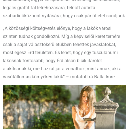
legális graffitifal létrehozására, felnőtt autista
szabadidőközpont nyitására, hogy csak pár ötletet soroljunk.
„A közösségi költségvetés előnye, hogy a lakók városi
szinten tudnak gondolkozni. Míg a képviselői keret terhére
csak a saját választókerületükben tehettek javaslatokat,
most egész Érd területén. És lehet, hogy egy tusculanumi
lakosnak fontosabb, hogy Érd alsón biciklitárolót
alakítsanak ki, mert azzal jár a vonathoz, mint annak, aki a
vasútállomás környékén lakik” – mutatott rá Balla Imre.