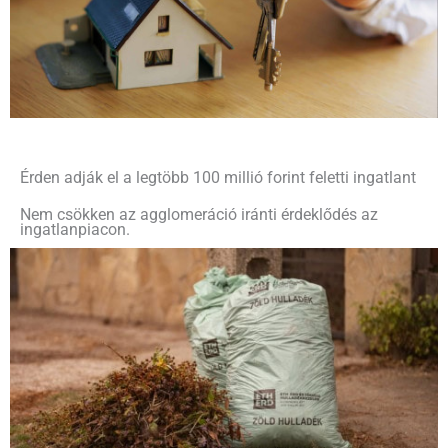
Érden adják el a legtöbb 100 millió forint feletti ingatlant
Nem csökken az agglomeráció iránti érdeklődés az
ingatlanpiacon.