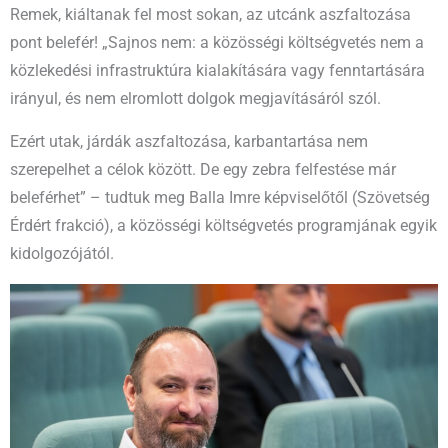
Remek, kiáltanak fel most sokan, az utcánk aszfaltozása
pont belefér! „Sajnos nem: a közösségi költségvetés nem a
közlekedési infrastruktúra kialakítására vagy fenntartására
irányul, és nem elromlott dolgok megjavításáról szól.
Ezért utak, járdák aszfaltozása, karbantartása nem
szerepelhet a célok között. De egy zebra felfestése már
beleférhet” – tudtuk meg Balla Imre képviselőtől (Szövetség
Érdért frakció), a közösségi költségvetés programjának egyik
kidolgozójától.