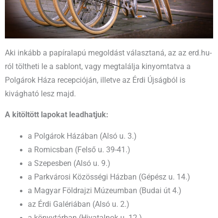
Aki inkább a papíralapú megoldást választaná, az az erd.hu-
ról töltheti le a sablont, vagy megtalálja kinyomtatva a
Polgárok Háza recepcióján, illetve az Érdi Újságból is
kivágható lesz majd.
A kitöltött lapokat leadhatjuk:
a Polgárok Házában (Alsó u. 3.)
a Romicsban (Felső u. 39-41.)
a Szepesben (Alsó u. 9.)
a Parkvárosi Közösségi Házban (Gépész u. 14.)
a Magyar Földrajzi Múzeumban (Budai út 4.)
az Érdi Galériában (Alsó u. 2.)
a könyvtárban (Hivatalnok u. 12.)