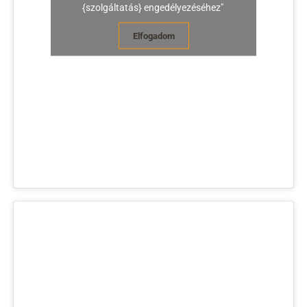
{szolgáltatás} engedélyezéséhez"
Elfogadom