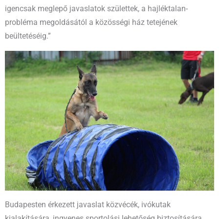
igencsak meglepő javaslatok születtek, a hajléktalan-
probléma megoldásától a közösségi ház tetejének
beültetéséig.”
Budapesten érkezett javaslat közvécék, ivókutak
kialakítására, ingyenes sportolási lehetőség biztosítására,