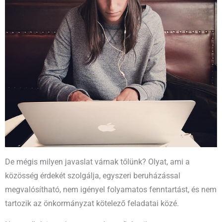
De mégis milyen javaslat várnak tőlünk? Olyat, ami a
közösség érdekét szolgálja, egyszeri beruházással
megvalósítható, nem igényel folyamatos fenntartást, és nem
tartozik az önkormányzat kötelező feladatai közé.