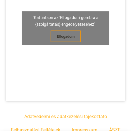
"Kattintson az 'Elfogadom' gombra a
{szolgáltatás} engedélyezéséhez"
Elfogadom
Adatvédelmi és adatkezelési tájékoztató
Felhasználási Feltételek
Impresszum
ÁSZF