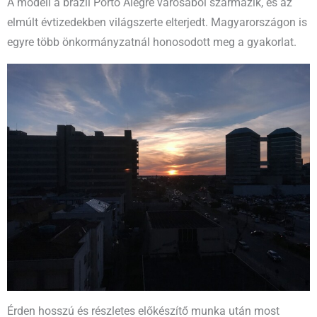
A modell a brazil Porto Alegre városából származik, és az
elmúlt évtizedekben világszerte elterjedt. Magyarországon is
egyre több önkormányzatnál honosodott meg a gyakorlat.
Érden hosszú és részletes előkészítő munka után most