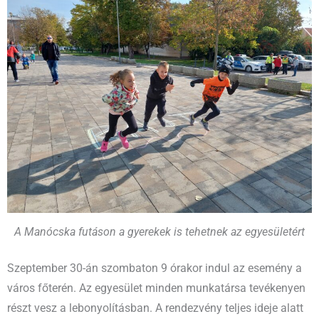
A Manócska futáson a gyerekek is tehetnek az egyesületért
Szeptember 30-án szombaton 9 órakor indul az esemény a
város főterén. Az egyesület minden munkatársa tevékenyen
részt vesz a lebonyolításban. A rendezvény teljes ideje alatt