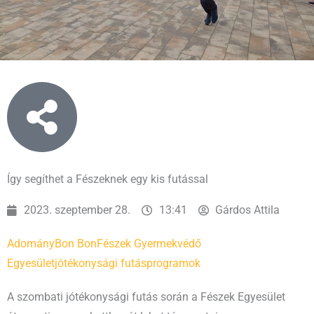
Így segíthet a Fészeknek egy kis futással
2023. szeptember 28.
13:41
Gárdos Attila
Adomány
Bon Bon
Fészek Gyermekvédő
Egyesület
jótékonysági futás
programok
A szombati jótékonysági futás során a Fészek Egyesület