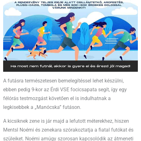
A futásra természetesen bemelegítéssel lehet készülni,
ebben pedig 9-kor az Érdi VSE focicsapata segít, így egy
félórás testmozgást követően el is indulhatnak a
legkisebbek a „Manócska” futáson.
A kicsiknek zene is jár majd a lefutott méterekhez, hiszen
Mentsl Noémi és zenekara szórakoztatja a fiatal futókat és
szüleiket. Noémi amúgy szorosan kapcsolódik az átmeneti