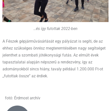
…és így futottak 2022-ben
A Fészek gépjárművásárlását egy pályázat is segíti, de az
ehhez szükséges önrész megteremtésében nagy segítséget
jelenthet a szombati jótékonysági futás. Az elmúlt évek
tapasztalatai alapján népszerű a rendezvény, így az
adományokból sincs hiány, tavaly például 1.200.000 Ft-ot
„futottak össze” az érdiek.
fotó: Érdmost archív