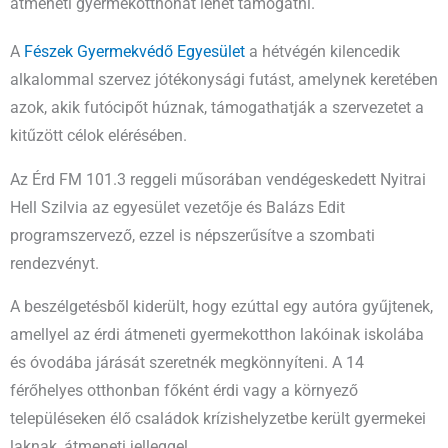
átmeneti gyermekotthonát lehet támogatni.
A
Fészek Gyermekvédő Egyesület
a hétvégén kilencedik
alkalommal szervez jótékonysági futást, amelynek keretében
azok, akik futócipőt húznak, támogathatják a szervezetet a
kitűzött célok elérésében.
Az Érd FM 101.3 reggeli műsorában vendégeskedett Nyitrai
Hell Szilvia az egyesület vezetője és Balázs Edit
programszervező, ezzel is népszerűsítve a szombati
rendezvényt.
A beszélgetésből kiderült, hogy ezúttal egy autóra gyűjtenek,
amellyel az érdi átmeneti gyermekotthon lakóinak iskolába
és óvodába járását szeretnék megkönnyíteni. A 14
férőhelyes otthonban főként érdi vagy a környező
településeken élő családok krízishelyzetbe került gyermekei
laknak, átmeneti jelleggel.