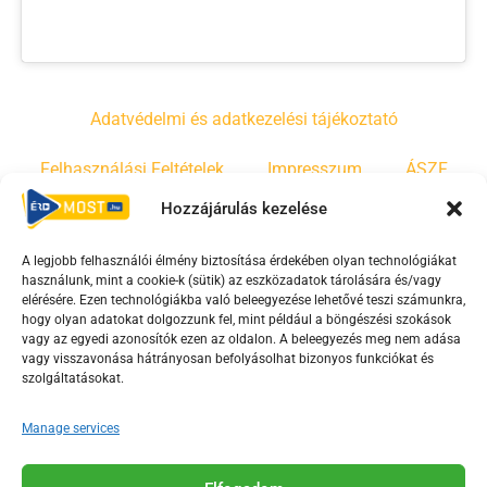
Adatvédelmi és adatkezelési tájékoztató
Felhasználási Feltételek
Impresszum
ÁSZF
Hozzájárulás kezelése
Irányelvek
Moderálási szabályzat
A legjobb felhasználói élmény biztosítása érdekében olyan technológiákat
használunk, mint a cookie-k (sütik) az eszközadatok tárolására és/vagy
F
Y
T
elérésére. Ezen technológiákba való beleegyezése lehetővé teszi számunkra,
a
o
i
hogy olyan adatokat dolgozzunk fel, mint például a böngészési szokások
vagy az egyedi azonosítók ezen az oldalon. A beleegyezés meg nem adása
c
u
k
vagy visszavonása hátrányosan befolyásolhat bizonyos funkciókat és
e
t
t
szolgáltatásokat.
b
u
o
o
b
k
Manage services
o
e
Az Érd Média médiaszolgáltatási tevékenységét a