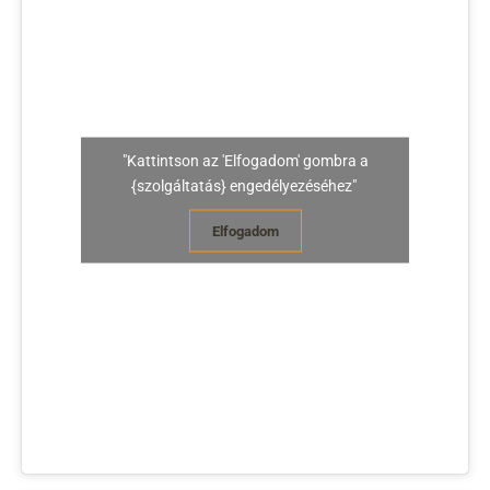
"Kattintson az 'Elfogadom' gombra a
{szolgáltatás} engedélyezéséhez"
Elfogadom