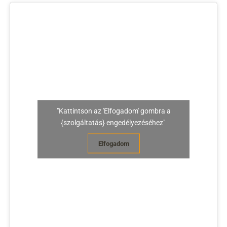
"Kattintson az 'Elfogadom' gombra a
{szolgáltatás} engedélyezéséhez"
Elfogadom